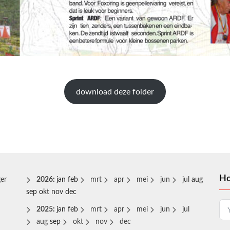
download deze folder
Ho
er
2026
:
jan
feb
mrt
apr
mei
jun
jul
aug
sep
okt
nov
dec
2025
:
jan
feb
mrt
apr
mei
jun
jul
aug
sep
okt
nov
dec