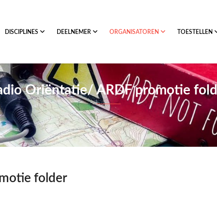
DISCIPLINES
DEELNEMER
ORGANISATOREN
TOESTELLEN
adio Oriëntatie/ ARDF promotie fold
motie folder