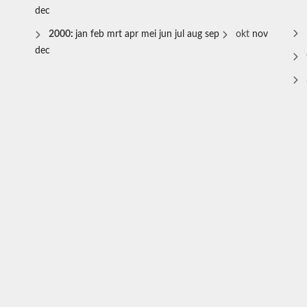
dec
2000
:
jan
feb
mrt
apr
mei
jun
jul
aug
sep
okt
nov
dec