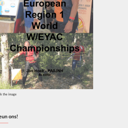
ck the image
eun ons!