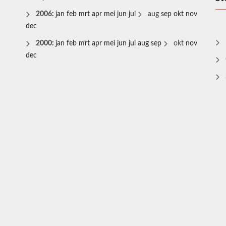
2006
:
jan
feb
mrt
apr
mei
jun
jul
aug
sep
okt
nov
dec
2000
:
jan
feb
mrt
apr
mei
jun
jul
aug
sep
okt
nov
dec