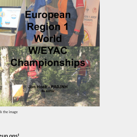
ck the image
eun ons!