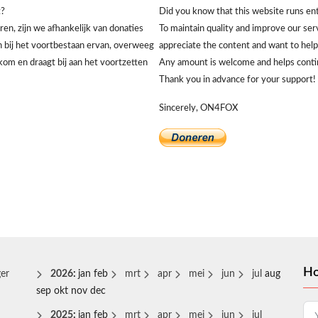
t?
Did you know that this website runs ent
en, zijn we afhankelijk van donaties
To maintain quality and improve our ser
en bij het voortbestaan ervan, overweeg
appreciate the content and want to help 
kom en draagt bij aan het voortzetten
Any amount is welcome and helps conti
Thank you in advance for your support!
Sincerely, ON4FOX
Ho
er
2026
:
jan
feb
mrt
apr
mei
jun
jul
aug
sep
okt
nov
dec
2025
:
jan
feb
mrt
apr
mei
jun
jul