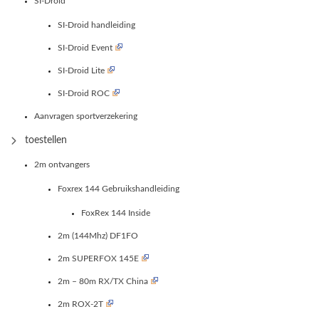
SI-Droid
SI-Droid handleiding
SI-Droid Event
SI-Droid Lite
SI-Droid ROC
Aanvragen sportverzekering
toestellen
2m ontvangers
Foxrex 144 Gebruikshandleiding
FoxRex 144 Inside
2m (144Mhz) DF1FO
2m SUPERFOX 145E
2m – 80m RX/TX China
2m ROX-2T