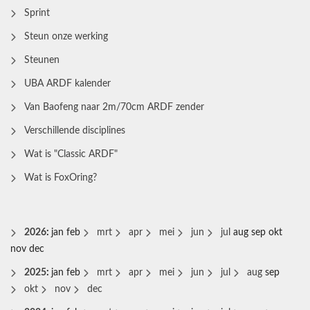
Sprint
Steun onze werking
Steunen
UBA ARDF kalender
Van Baofeng naar 2m/70cm ARDF zender
Verschillende disciplines
Wat is "Classic ARDF"
Wat is FoxOring?
2026
:
jan
feb
mrt
apr
mei
jun
jul
aug
sep
okt
nov
dec
2025
:
jan
feb
mrt
apr
mei
jun
jul
aug
sep
okt
nov
dec