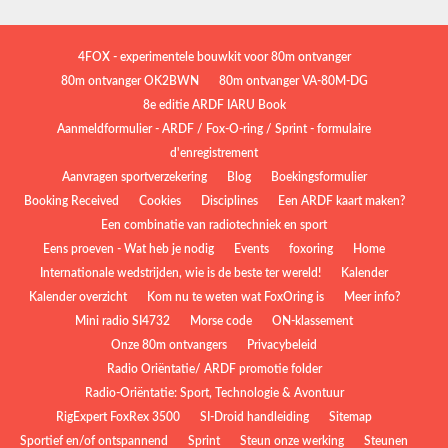
4FOX - experimentele bouwkit voor 80m ontvanger
80m ontvanger OK2BWN
80m ontvanger VA-80M-DG
8e editie ARDF IARU Book
Aanmeldformulier - ARDF / Fox-O-ring / Sprint - formulaire
d'enregistrement
Aanvragen sportverzekering
Blog
Boekingsformulier
Booking Received
Cookies
Disciplines
Een ARDF kaart maken?
Een combinatie van radiotechniek en sport
Eens proeven - Wat heb je nodig
Events
foxoring
Home
Internationale wedstrijden, wie is de beste ter wereld!
Kalender
Kalender overzicht
Kom nu te weten wat FoxOring is
Meer info?
Mini radio SI4732
Morse code
ON-klassement
Onze 80m ontvangers
Privacybeleid
Radio Oriëntatie/ ARDF promotie folder
Radio‑Oriëntatie: Sport, Technologie & Avontuur
RigExpert FoxRex 3500
SI-Droid handleiding
Sitemap
Sportief en/of ontspannend
Sprint
Steun onze werking
Steunen