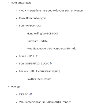
80m ontvangers
4FOX – experimentele bouwkit voor 80m ontvanger
Onze 80m ontvangers
80m VA-80M-DG
Handleiding VA-80M-DG
Firmware update
Modificaties-versie-1-van-de-va-80m-dg
80m LZ1PPL
80m SUPERFOX 3,5GX
FoxRex 3500 Gebruiksaanwijzing
FoxRex 3500 Inside
overige
DF1FO
Van Baofeng naar 2m/70cm ARDF zender