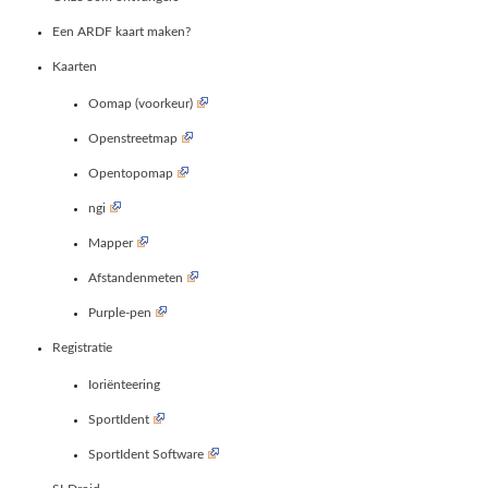
Een ARDF kaart maken?
Kaarten
Oomap (voorkeur)
Openstreetmap
Opentopomap
ngi
Mapper
Afstandenmeten
Purple-pen
Registratie
Ioriënteering
SportIdent
SportIdent Software