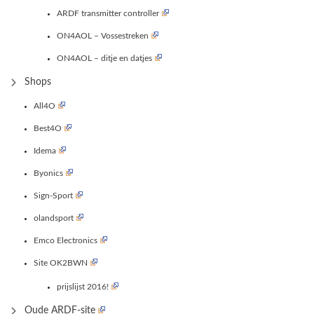
ARDF transmitter controller
ON4AOL – Vossestreken
ON4AOL – ditje en datjes
Shops
All4O
Best4O
Idema
Byonics
Sign-Sport
olandsport
Emco Electronics
Site OK2BWN
prijslijst 2016!
Oude ARDF-site