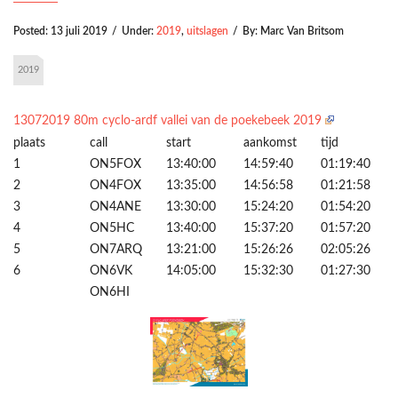
Posted:
13 juli 2019
/
Under:
2019
,
uitslagen
/
By:
Marc Van Britsom
2019
13072019 80m cyclo-ardf vallei van de poekebeek 2019
plaats
call
start
aankomst
tijd
1
ON5FOX
13:40:00
14:59:40
01:19:40
2
ON4FOX
13:35:00
14:56:58
01:21:58
3
ON4ANE
13:30:00
15:24:20
01:54:20
4
ON5HC
13:40:00
15:37:20
01:57:20
5
ON7ARQ
13:21:00
15:26:26
02:05:26
6
ON6VK
14:05:00
15:32:30
01:27:30
ON6HI