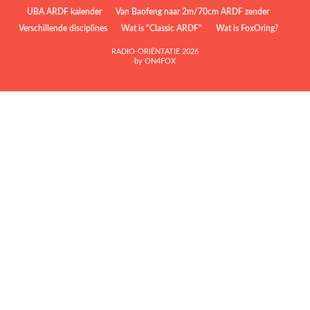
UBA ARDF kalender
Van Baofeng naar 2m/70cm ARDF zender
Verschillende disciplines
Wat is "Classic ARDF"
Wat is FoxOring?
RADIO-ORIËNTATIE 2026
by ON4FOX