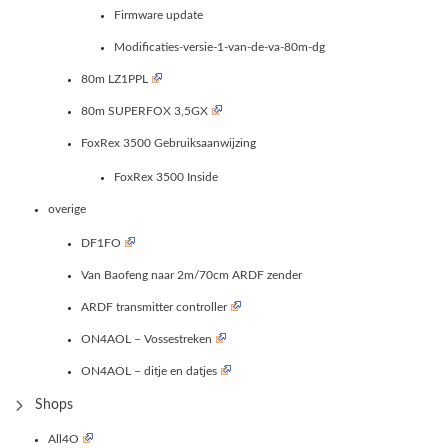
Firmware update
Modificaties-versie-1-van-de-va-80m-dg
80m LZ1PPL
80m SUPERFOX 3,5GX
FoxRex 3500 Gebruiksaanwijzing
FoxRex 3500 Inside
overige
DF1FO
Van Baofeng naar 2m/70cm ARDF zender
ARDF transmitter controller
ON4AOL – Vossestreken
ON4AOL – ditje en datjes
Shops
All4O