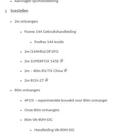
Aanvragen sportverzekering
toestellen
2m ontvangers
Foxrex 144 Gebruikshandleiding
FoxRex 144 Inside
2m (144Mhz) DF1FO
2m SUPERFOX 145E
2m – 80m RX/TX China
2m ROX-2T
80m ontvangers
4FOX – experimentele bouwkit voor 80m ontvanger
Onze 80m ontvangers
80m VA-80M-DG
Handleiding VA-80M-DG