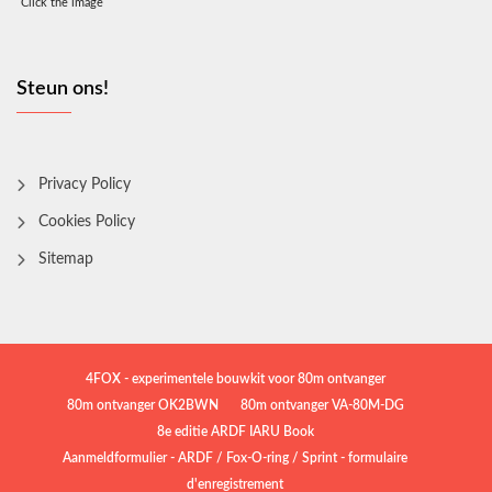
Click the image
Steun ons!
Privacy Policy
Cookies Policy
Sitemap
4FOX - experimentele bouwkit voor 80m ontvanger
80m ontvanger OK2BWN
80m ontvanger VA-80M-DG
8e editie ARDF IARU Book
Aanmeldformulier - ARDF / Fox-O-ring / Sprint - formulaire
d'enregistrement