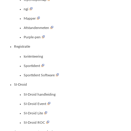
ngi
Mapper
Afstandenmeten
Purple-pen
Registratie
Ioriënteering
SportIdent
SportIdent Software
SI-Droid
SI-Droid handleiding
SI-Droid Event
SI-Droid Lite
SI-Droid ROC