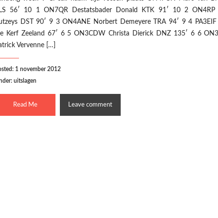
LS 56′ 10 1 ON7QR Destatsbader Donald KTK 91′ 10 2 ON4RP
utzeys DST 90′ 9 3 ON4ANE Norbert Demeyere TRA 94′ 9 4 PA3EIF
e Kerf Zeeland 67′ 6 5 ON3CDW Christa Dierick DNZ 135′ 6 6 O
atrick Vervenne […]
osted: 1 november 2012
nder:
uitslagen
Read Me
Leave comment