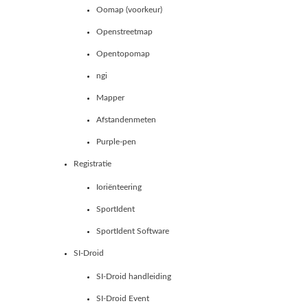
Oomap (voorkeur)
Openstreetmap
Opentopomap
ngi
Mapper
Afstandenmeten
Purple-pen
Registratie
Ioriënteering
SportIdent
SportIdent Software
SI-Droid
SI-Droid handleiding
SI-Droid Event