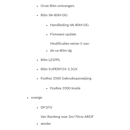
Onze 80m ontvangers
80m VA-80M-DG
Handleiding VA-80M-DG
Firmware update
Modificaties-versie-1-van-
de-va-80m-dg
80m LZ1PPL
80m SUPERFOX 3,5GX
FoxRex 3500 Gebruiksaanwijzing
FoxRex 3500 Inside
overige
DF1FO
Van Baofeng naar 2m/70cm ARDF
zender