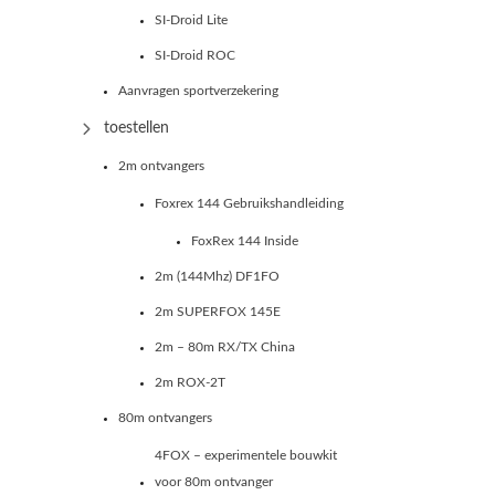
SI-Droid Lite
SI-Droid ROC
Aanvragen sportverzekering
toestellen
2m ontvangers
Foxrex 144 Gebruikshandleiding
FoxRex 144 Inside
2m (144Mhz) DF1FO
2m SUPERFOX 145E
2m – 80m RX/TX China
2m ROX-2T
80m ontvangers
4FOX – experimentele bouwkit
voor 80m ontvanger