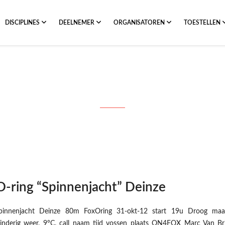
DISCIPLINES
DEELNEMER
ORGANISATOREN
TOESTELLEN
Month: november 2012
ring “Spinnenjacht” Deinze
pinnenjacht Deinze 80m FoxOring 31-okt-12 start 19u Droog maar
inderig weer. 9°C. call naam tijd vossen plaats ON4FOX Marc Van Br