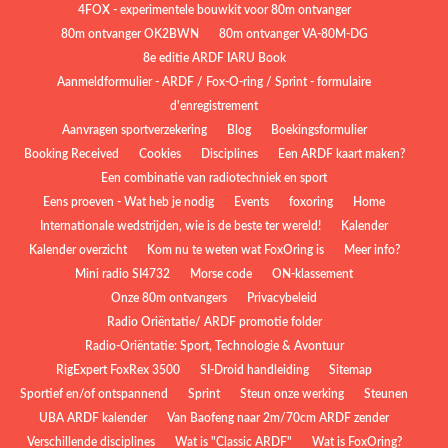
4FOX - experimentele bouwkit voor 80m ontvanger
80m ontvanger OK2BWN
80m ontvanger VA-80M-DG
8e editie ARDF IARU Book
Aanmeldformulier - ARDF / Fox-O-ring / Sprint - formulaire
d'enregistrement
Aanvragen sportverzekering
Blog
Boekingsformulier
Booking Received
Cookies
Disciplines
Een ARDF kaart maken?
Een combinatie van radiotechniek en sport
Eens proeven - Wat heb je nodig
Events
foxoring
Home
Internationale wedstrijden, wie is de beste ter wereld!
Kalender
Kalender overzicht
Kom nu te weten wat FoxOring is
Meer info?
Mini radio SI4732
Morse code
ON-klassement
Onze 80m ontvangers
Privacybeleid
Radio Oriëntatie/ ARDF promotie folder
Radio‑Oriëntatie: Sport, Technologie & Avontuur
RigExpert FoxRex 3500
SI-Droid handleiding
Sitemap
Sportief en/of ontspannend
Sprint
Steun onze werking
Steunen
UBA ARDF kalender
Van Baofeng naar 2m/70cm ARDF zender
Verschillende disciplines
Wat is "Classic ARDF"
Wat is FoxOring?