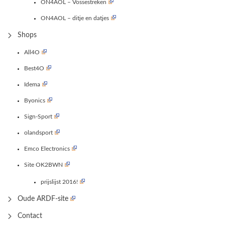
ON4AOL – Vossestreken
ON4AOL – ditje en datjes
Shops
All4O
Best4O
Idema
Byonics
Sign-Sport
olandsport
Emco Electronics
Site OK2BWN
prijslijst 2016!
Oude ARDF-site
Contact