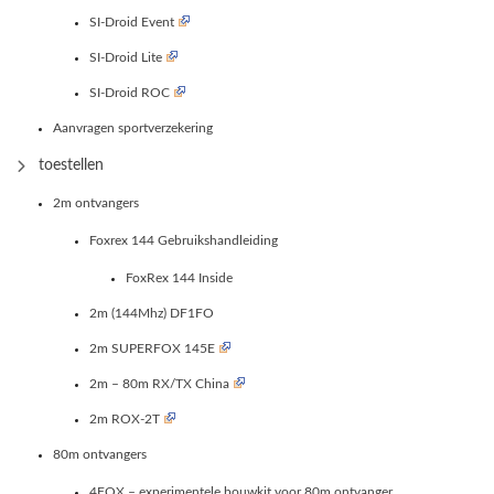
SI-Droid Event
SI-Droid Lite
SI-Droid ROC
Aanvragen sportverzekering
toestellen
2m ontvangers
Foxrex 144 Gebruikshandleiding
FoxRex 144 Inside
2m (144Mhz) DF1FO
2m SUPERFOX 145E
2m – 80m RX/TX China
2m ROX-2T
80m ontvangers
4FOX – experimentele bouwkit voor 80m ontvanger