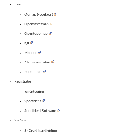
Kaarten
Oomap (voorkeur)
Openstreetmap
Opentopomap
ngi
Mapper
Afstandenmeten
Purple-pen
Registratie
Ioriënteering
SportIdent
SportIdent Software
SI-Droid
SI-Droid handleiding