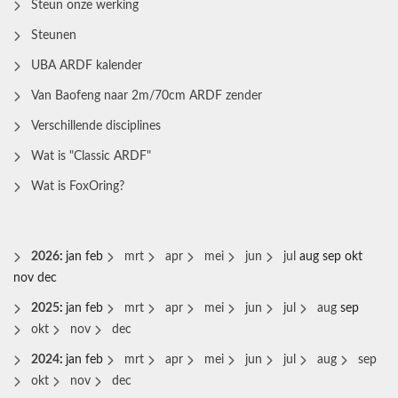
Steun onze werking
Steunen
UBA ARDF kalender
Van Baofeng naar 2m/70cm ARDF zender
Verschillende disciplines
Wat is "Classic ARDF"
Wat is FoxOring?
2026
:
jan
feb
mrt
apr
mei
jun
jul
aug
sep
okt
nov
dec
2025
:
jan
feb
mrt
apr
mei
jun
jul
aug
sep
okt
nov
dec
2024
:
jan
feb
mrt
apr
mei
jun
jul
aug
sep
okt
nov
dec