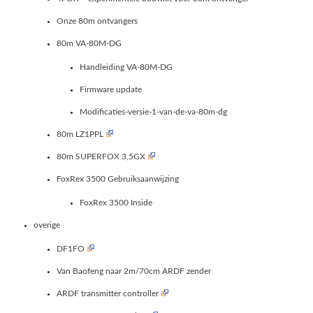
Onze 80m ontvangers
80m VA-80M-DG
Handleiding VA-80M-DG
Firmware update
Modificaties-versie-1-van-de-va-80m-dg
80m LZ1PPL
80m SUPERFOX 3,5GX
FoxRex 3500 Gebruiksaanwijzing
FoxRex 3500 Inside
overige
DF1FO
Van Baofeng naar 2m/70cm ARDF zender
ARDF transmitter controller