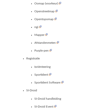
Oomap (voorkeur)
Openstreetmap
Opentopomap
ngi
Mapper
Afstandenmeten
Purple-pen
Registratie
Ioriënteering
SportIdent
SportIdent Software
SI-Droid
SI-Droid handleiding
SI-Droid Event