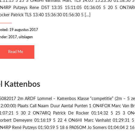
1:11:15 5 25 3 ON6HI Vanhalst Marc TLS 14:05 15:23:50 01:18:50 5
N4RP Putzeys Rene DST 13:35 15:11:05 01:36:05 5 20 5 ON7A
ocker Patrick TLS 13:40 15:36:30 01:56:30 5 […]
osted: 19 augustus 2017
nder:
2017
,
uitslagen
Read Me
 Kattenbos
5082017 2m ARDF Lommel – Kattenbos Klasse “competitie” (2m – 5 ze
 2:00:00) Plaats Call Naam Duur Aantal Punten 1 ON4FOX Marc Van Br
1:07:21 5 30 2 ON7ARQ Patrick De Rocker 01:14:32 5 25 3 O
orbert Demeyere 01:16:19 5 22 4 ON6HI Marc Vanhalst 01:29:31 5
N4RP René Putzeys 01:50:59 5 18 6 PA0SOM Jo Somers 01:04:04 2 16 