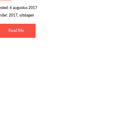
osted: 6 augustus 2017
nder:
2017
,
uitslagen
Read Me