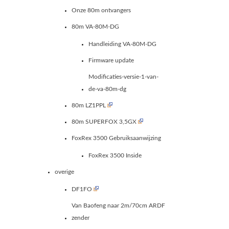
Onze 80m ontvangers
80m VA-80M-DG
Handleiding VA-80M-DG
Firmware update
Modificaties-versie-1-van-
de-va-80m-dg
80m LZ1PPL
80m SUPERFOX 3,5GX
FoxRex 3500 Gebruiksaanwijzing
FoxRex 3500 Inside
overige
DF1FO
Van Baofeng naar 2m/70cm ARDF
zender