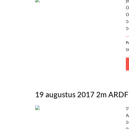
p
O
O
1
1
P
U
19 augustus 2017 2m ARDF 
1
A
1