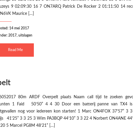
uzeys 9 02:09:30 16 7 ON7ARQ Patrick De Rocker 2 01:11:50 14 recr
N6VK Maurice […]
osted: 14 mei 2017
nder:
2017
,
uitslagen
Read Me
elt
6052017 80m ARDF Overpelt plaats Naam call tijd te zoeken gev
unten 1 Faid 50’50” 4 4 30 Door een batterij panne van TX4 is
itgevallen nog voor iedereen kon starten! 1 Marc ON4FOX 37’57” 3 3
ijs 41’25” 3 3 25 3 Wim PA3BQP 44’10” 3 3 22 4 Norbert ON4ANE 44’
 20 5 Marcel PG8M 48’21” […]