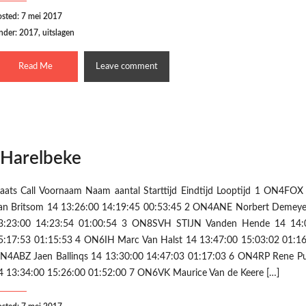
osted: 7 mei 2017
nder:
2017
,
uitslagen
Read Me
Leave comment
 Harelbeke
laats Call Voornaam Naam aantal Starttijd Eindtijd Looptijd 1 ON4FO
an Britsom 14 13:26:00 14:19:45 00:53:45 2 ON4ANE Norbert Demeye
3:23:00 14:23:54 01:00:54 3 ON8SVH STIJN Vanden Hende 14 14:
5:17:53 01:15:53 4 ON6IH Marc Van Halst 14 13:47:00 15:03:02 01:16
N4ABZ Jaen Ballinqs 14 13:30:00 14:47:03 01:17:03 6 ON4RP Rene Pu
4 13:34:00 15:26:00 01:52:00 7 ON6VK Maurice Van de Keere […]