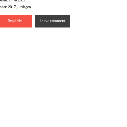
osted: 7 mei 2017
nder:
2017
,
uitslagen
Read Me
Leave comment