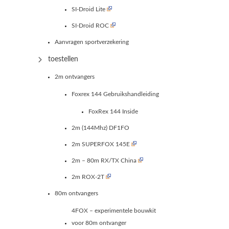
SI-Droid Lite
SI-Droid ROC
Aanvragen sportverzekering
toestellen
2m ontvangers
Foxrex 144 Gebruikshandleiding
FoxRex 144 Inside
2m (144Mhz) DF1FO
2m SUPERFOX 145E
2m – 80m RX/TX China
2m ROX-2T
80m ontvangers
4FOX – experimentele bouwkit
voor 80m ontvanger