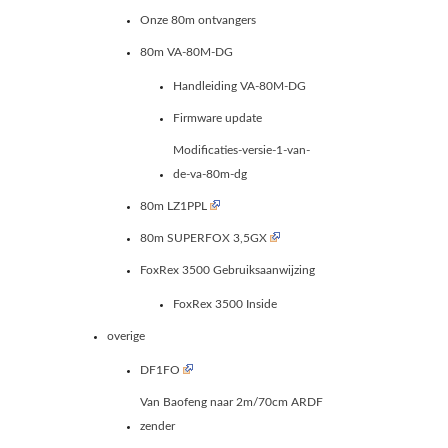
Onze 80m ontvangers
80m VA-80M-DG
Handleiding VA-80M-DG
Firmware update
Modificaties-versie-1-van-
de-va-80m-dg
80m LZ1PPL
80m SUPERFOX 3,5GX
FoxRex 3500 Gebruiksaanwijzing
FoxRex 3500 Inside
overige
DF1FO
Van Baofeng naar 2m/70cm ARDF
zender