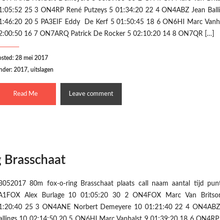
1:05:52 25 3 ON4RP René Putzeys 5 01:34:20 22 4 ON4ABZ Jean Balli
1:46:20 20 5 PA3EIF Eddy De Kerf 5 01:50:45 18 6 ON6HI Marc Vanha
2:00:50 16 7 ON7ARQ Patrick De Rocker 5 02:10:20 14 8 ON7QR […]
osted: 28 mei 2017
nder:
2017
,
uitslagen
Read Me
Leave comment
 Brasschaat
3052017 80m fox-o-ring Brasschaat plaats call naam aantal tijd pun
A1FOX Alex Burlage 10 01:05:20 30 2 ON4FOX Marc Van Brits
1:20:40 25 3 ON4ANE Norbert Demeyere 10 01:21:40 22 4 ON4ABZ
allings 10 02:14:50 20 5 ON6HI Marc Vanhalst 9 01:39:20 18 6 ON4RP