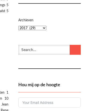
ngs 5
lst 5
Archieven
Hou mij op de hoogte
ten 1
om 10
 Jean
 Rene