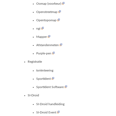
Oomap (voorkeur)
Openstreetmap
Opentopomap
ngi
Mapper
Afstandenmeten
Purple-pen
Registratie
Ioriënteering
SportIdent
SportIdent Software
SI-Droid
SI-Droid handleiding
SI-Droid Event