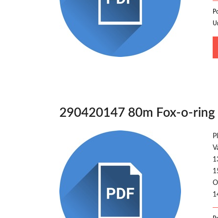
P
U
290420147 80m Fox-o-ring
P
V
1
1
O
1