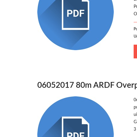
P
O
P
U
06052017 80m ARDF Overp
0
p
u
G
3