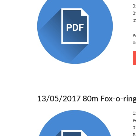
0
0
0
P
U
13/05/2017 80m Fox-o-ring
1
P
0
B