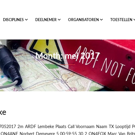
DISCIPLINES
DEELNEMER
ORGANISATOREN
TOESTELLEN
Month: mei 2017
ke
7052017 2m ARDF Lembeke Plaats Call Voornaam Naam TX Looptijd P
 ON4ANE Norbert Demeyere 5 00:59:55 30 2 ON4FOX Marc Van Brit