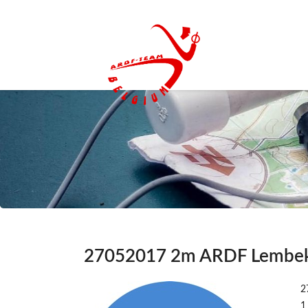
27052017 2m ARDF Lembe
2
1