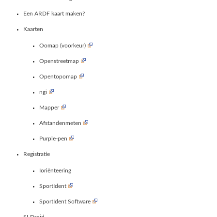
Een ARDF kaart maken?
Kaarten
Oomap (voorkeur)
Openstreetmap
Opentopomap
ngi
Mapper
Afstandenmeten
Purple-pen
Registratie
Ioriënteering
SportIdent
SportIdent Software