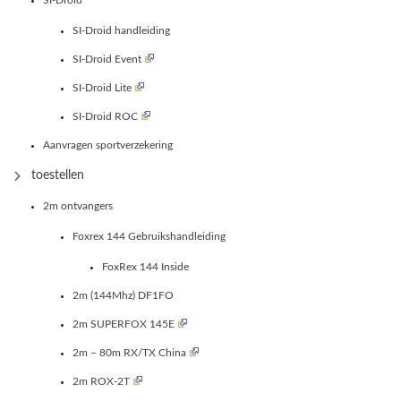
SI-Droid
SI-Droid handleiding
SI-Droid Event
SI-Droid Lite
SI-Droid ROC
Aanvragen sportverzekering
toestellen
2m ontvangers
Foxrex 144 Gebruikshandleiding
FoxRex 144 Inside
2m (144Mhz) DF1FO
2m SUPERFOX 145E
2m – 80m RX/TX China
2m ROX-2T