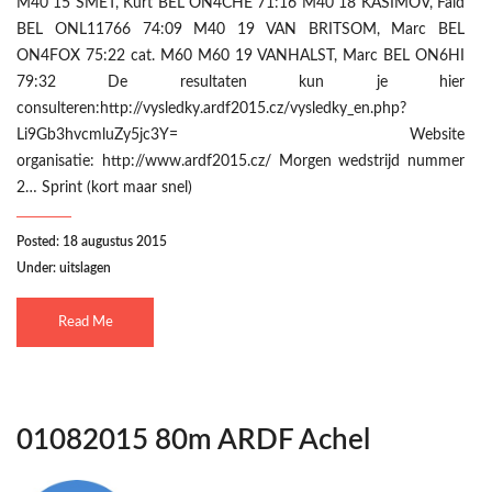
M40 15 SMET, Kurt BEL ON4CHE 71:16 M40 18 KASIMOV, Faid
BEL ONL11766 74:09 M40 19 VAN BRITSOM, Marc BEL
ON4FOX 75:22 cat. M60 M60 19 VANHALST, Marc BEL ON6HI
79:32 De resultaten kun je hier
consulteren:http://vysledky.ardf2015.cz/vysledky_en.php?
Li9Gb3hvcmluZy5jc3Y= Website
organisatie: http://www.ardf2015.cz/ Morgen wedstrijd nummer
2… Sprint (kort maar snel)
Posted: 18 augustus 2015
Under:
uitslagen
Read Me
01082015 80m ARDF Achel