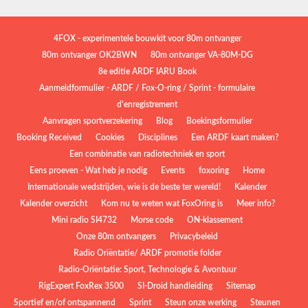
4FOX - experimentele bouwkit voor 80m ontvanger
80m ontvanger OK2BWN
80m ontvanger VA-80M-DG
8e editie ARDF IARU Book
Aanmeldformulier - ARDF / Fox-O-ring / Sprint - formulaire
d'enregistrement
Aanvragen sportverzekering
Blog
Boekingsformulier
Booking Received
Cookies
Disciplines
Een ARDF kaart maken?
Een combinatie van radiotechniek en sport
Eens proeven - Wat heb je nodig
Events
foxoring
Home
Internationale wedstrijden, wie is de beste ter wereld!
Kalender
Kalender overzicht
Kom nu te weten wat FoxOring is
Meer info?
Mini radio SI4732
Morse code
ON-klassement
Onze 80m ontvangers
Privacybeleid
Radio Oriëntatie/ ARDF promotie folder
Radio‑Oriëntatie: Sport, Technologie & Avontuur
RigExpert FoxRex 3500
SI-Droid handleiding
Sitemap
Sportief en/of ontspannend
Sprint
Steun onze werking
Steunen