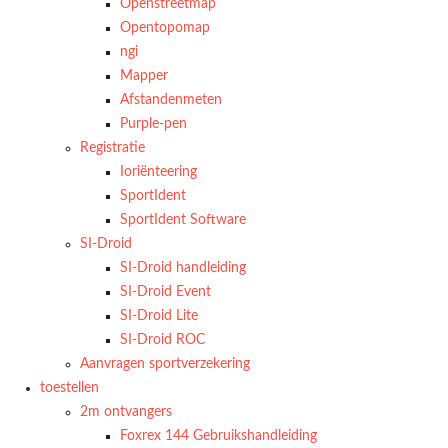
Openstreetmap
Opentopomap
ngi
Mapper
Afstandenmeten
Purple-pen
Registratie
Ioriënteering
SportIdent
SportIdent Software
SI-Droid
SI-Droid handleiding
SI-Droid Event
SI-Droid Lite
SI-Droid ROC
Aanvragen sportverzekering
toestellen
2m ontvangers
Foxrex 144 Gebruikshandleiding