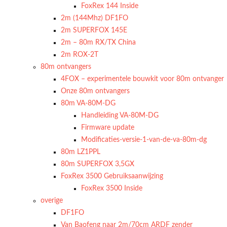
FoxRex 144 Inside
2m (144Mhz) DF1FO
2m SUPERFOX 145E
2m – 80m RX/TX China
2m ROX-2T
80m ontvangers
4FOX – experimentele bouwkit voor 80m ontvanger
Onze 80m ontvangers
80m VA-80M-DG
Handleiding VA-80M-DG
Firmware update
Modificaties-versie-1-van-de-va-80m-dg
80m LZ1PPL
80m SUPERFOX 3,5GX
FoxRex 3500 Gebruiksaanwijzing
FoxRex 3500 Inside
overige
DF1FO
Van Baofeng naar 2m/70cm ARDF zender