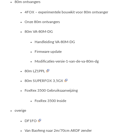
80m ontvangers
4FOX – experimentele bouwkit voor 80m ontvanger
Onze 80m ontvangers
80m VA-80M-DG
Handleiding VA-80M-DG
Firmware update
Modificaties-versie-1-van-de-va-80m-dg
80m LZ1PPL
80m SUPERFOX 3,5GX
FoxRex 3500 Gebruiksaanwijzing
FoxRex 3500 Inside
overige
DF1FO
Van Baofeng naar 2m/70cm ARDF zender