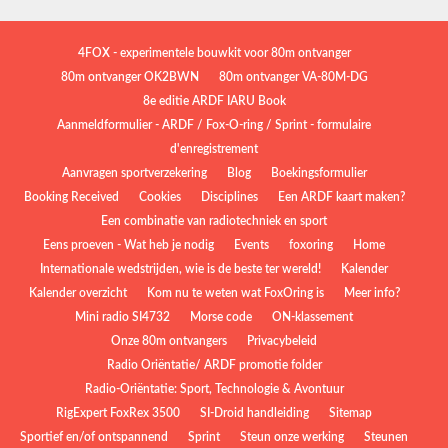
4FOX - experimentele bouwkit voor 80m ontvanger
80m ontvanger OK2BWN
80m ontvanger VA-80M-DG
8e editie ARDF IARU Book
Aanmeldformulier - ARDF / Fox-O-ring / Sprint - formulaire
d'enregistrement
Aanvragen sportverzekering
Blog
Boekingsformulier
Booking Received
Cookies
Disciplines
Een ARDF kaart maken?
Een combinatie van radiotechniek en sport
Eens proeven - Wat heb je nodig
Events
foxoring
Home
Internationale wedstrijden, wie is de beste ter wereld!
Kalender
Kalender overzicht
Kom nu te weten wat FoxOring is
Meer info?
Mini radio SI4732
Morse code
ON-klassement
Onze 80m ontvangers
Privacybeleid
Radio Oriëntatie/ ARDF promotie folder
Radio‑Oriëntatie: Sport, Technologie & Avontuur
RigExpert FoxRex 3500
SI-Droid handleiding
Sitemap
Sportief en/of ontspannend
Sprint
Steun onze werking
Steunen