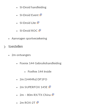
SI-Droid handleiding
SI-Droid Event
SI-Droid Lite
SI-Droid ROC
Aanvragen sportverzekering
toestellen
2m ontvangers
Foxrex 144 Gebruikshandleiding
FoxRex 144 Inside
2m (144Mhz) DF1FO
2m SUPERFOX 145E
2m – 80m RX/TX China
2m ROX-2T