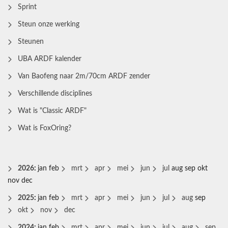
Sprint
Steun onze werking
Steunen
UBA ARDF kalender
Van Baofeng naar 2m/70cm ARDF zender
Verschillende disciplines
Wat is "Classic ARDF"
Wat is FoxOring?
2026
:
jan
feb
mrt
apr
mei
jun
jul
aug
sep
okt
nov
dec
2025
:
jan
feb
mrt
apr
mei
jun
jul
aug
sep
okt
nov
dec
2024
:
jan
feb
mrt
apr
mei
jun
jul
aug
sep