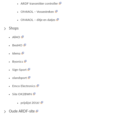
ARDF transmitter controller
ON4AOL – Vossestreken
ON4AOL – ditje en datjes
Shops
All4O
Best4O
Idema
Byonics
Sign-Sport
olandsport
Emco Electronics
Site OK2BWN
prijslijst 2016!
Oude ARDF-site