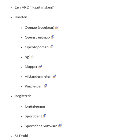
Een ARDF kaart maken?
Kaarten
Oomap (voorkeur)
Openstreetmap
Opentopomap
ngi
Mapper
Afstandenmeten
Purple-pen
Registratie
Ioriënteering
SportIdent
SportIdent Software
SI-Droid