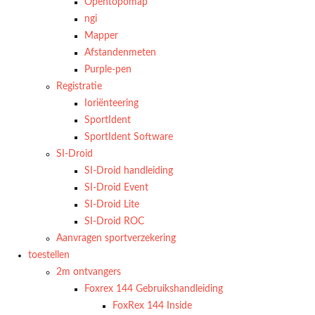
Opentopomap
ngi
Mapper
Afstandenmeten
Purple-pen
Registratie
Ioriënteering
SportIdent
SportIdent Software
SI-Droid
SI-Droid handleiding
SI-Droid Event
SI-Droid Lite
SI-Droid ROC
Aanvragen sportverzekering
toestellen
2m ontvangers
Foxrex 144 Gebruikshandleiding
FoxRex 144 Inside