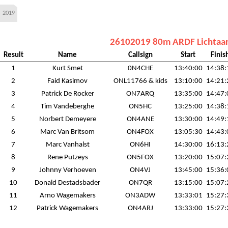
2019
26102019 80m ARDF Lichtaar
Result
Name
Callsign
Start
Finis
1
Kurt Smet
0N4CHE
13:40:00
14:38:
2
Faid Kasimov
ONL11766 & kids
13:10:00
14:21:
3
Patrick De Rocker
ON7ARQ
13:35:00
14:47:
4
Tim Vandeberghe
ON5HC
13:25:00
14:38:
5
Norbert Demeyere
ON4ANE
13:30:00
14:49:
6
Marc Van Britsom
ON4FOX
13:05:30
14:43:
7
Marc Vanhalst
ON6HI
14:30:00
16:13:
8
Rene Putzeys
ON5FOX
13:20:00
15:07:
9
Johnny Verhoeven
ON4VJ
13:45:00
15:36:
10
Donald Destadsbader
ON7QR
13:15:00
15:07:
11
Arno Wagemakers
ON3ADW
13:33:01
15:27:
12
Patrick Wagemakers
ON4ARJ
13:33:00
15:27: