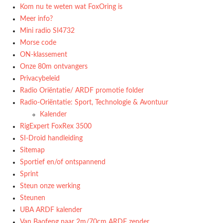
Kom nu te weten wat FoxOring is
Meer info?
Mini radio SI4732
Morse code
ON-klassement
Onze 80m ontvangers
Privacybeleid
Radio Oriëntatie/ ARDF promotie folder
Radio‑Oriëntatie: Sport, Technologie & Avontuur
Kalender
RigExpert FoxRex 3500
SI-Droid handleiding
Sitemap
Sportief en/of ontspannend
Sprint
Steun onze werking
Steunen
UBA ARDF kalender
Van Baofeng naar 2m/70cm ARDF zender