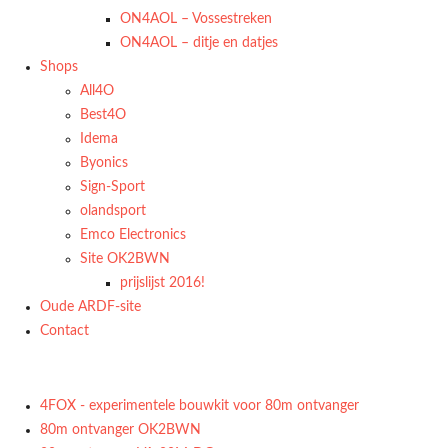
ON4AOL – Vossestreken
ON4AOL – ditje en datjes
Shops
All4O
Best4O
Idema
Byonics
Sign-Sport
olandsport
Emco Electronics
Site OK2BWN
prijslijst 2016!
Oude ARDF-site
Contact
4FOX - experimentele bouwkit voor 80m ontvanger
80m ontvanger OK2BWN