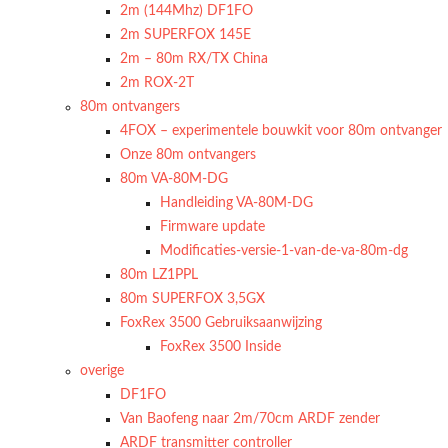
2m (144Mhz) DF1FO
2m SUPERFOX 145E
2m – 80m RX/TX China
2m ROX-2T
80m ontvangers
4FOX – experimentele bouwkit voor 80m ontvanger
Onze 80m ontvangers
80m VA-80M-DG
Handleiding VA-80M-DG
Firmware update
Modificaties-versie-1-van-de-va-80m-dg
80m LZ1PPL
80m SUPERFOX 3,5GX
FoxRex 3500 Gebruiksaanwijzing
FoxRex 3500 Inside
overige
DF1FO
Van Baofeng naar 2m/70cm ARDF zender
ARDF transmitter controller