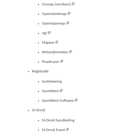
Oomap (voorkeur)
Openstreetmap
Opentopomap
ngi
Mapper
Afstandenmeten
Purple-pen
Registratie
Ioriënteering
SportIdent
SportIdent Software
SI-Droid
SI-Droid handleiding
SI-Droid Event