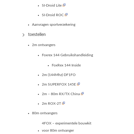
SI-Droid Lite
SI-Droid ROC
Aanvragen sportverzekering
toestellen
2m ontvangers
Foxrex 144 Gebruikshandleiding
FoxRex 144 Inside
2m (144Mhz) DF1FO
2m SUPERFOX 145E
2m – 80m RX/TX China
2m ROX-2T
80m ontvangers
4FOX – experimentele bouwkit
voor 80m ontvanger