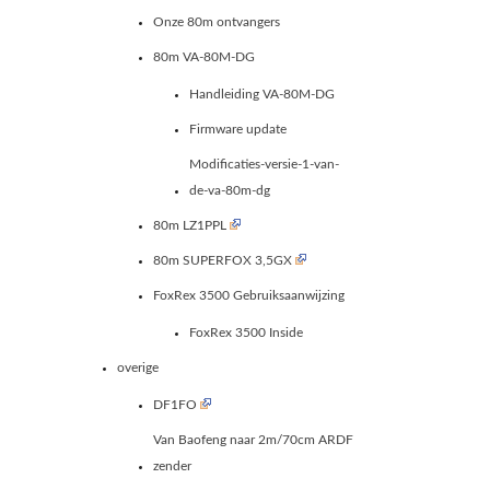
Onze 80m ontvangers
80m VA-80M-DG
Handleiding VA-80M-DG
Firmware update
Modificaties-versie-1-van-
de-va-80m-dg
80m LZ1PPL
80m SUPERFOX 3,5GX
FoxRex 3500 Gebruiksaanwijzing
FoxRex 3500 Inside
overige
DF1FO
Van Baofeng naar 2m/70cm ARDF
zender