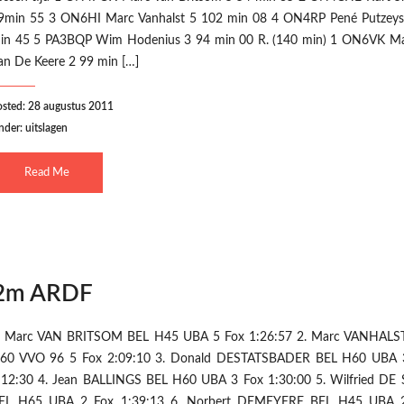
9min 55 3 ON6HI Marc Vanhalst 5 102 min 08 4 ON4RP Pené Putzeys
in 45 5 PA3BQP Wim Hodenius 3 94 min 00 R. (140 min) 1 ON6VK Ma
an De Keere 2 99 min […]
osted: 28 augustus 2011
nder:
uitslagen
Read Me
 2m ARDF
. Marc VAN BRITSOM BEL H45 UBA 5 Fox 1:26:57 2. Marc VANHALS
60 VVO 96 5 Fox 2:09:10 3. Donald DESTATSBADER BEL H60 UBA 
:12:30 4. Jean BALLINGS BEL H60 UBA 3 Fox 1:30:00 5. Wilfried DE
EL H65 UBA 2 Fox 1:39:13 6. Norbert DEMEYERE BEL H45 UBA 