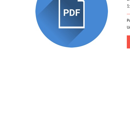
1
P
U