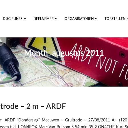
DISCIPLINES
DEELNEMER
ORGANISATOREN
TOESTELLEN
Month: augustus 2011
trode – 2 m – ARDF
m ARDF “Donderslag” Meeuwen – Gruitrode – 27/08/2011 A. (120 
ossen tijd 1 ON4FOX Marc Van Britsom 5 54 min 35 2 ON4CHE Kurt S