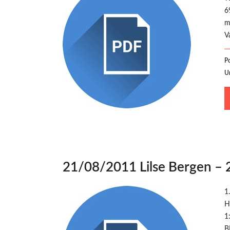
6
m
V
P
U
21/08/2011 Lilse Bergen –
1
H
1
B