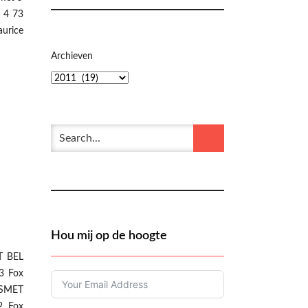
 4 73
urice
Archieven
Hou mij op de hoogte
T BEL
3 Fox
 SMET
2 Fox