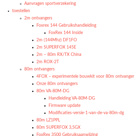
Aanvragen sportverzekering
toestellen
2m ontvangers
Foxrex 144 Gebruikshandleiding
FoxRex 144 Inside
2m (144Mhz) DF1FO
2m SUPERFOX 145E
2m – 80m RX/TX China
2m ROX-2T
80m ontvangers
4FOX – experimentele bouwkit voor 80m ontvanger
Onze 80m ontvangers
80m VA-80M-DG
Handleiding VA-80M-DG
Firmware update
Modificaties-versie-1-van-de-va-80m-dg
80m LZ1PPL
80m SUPERFOX 3,5GX
FoxRex 3500 Gebruiksaanwijzing