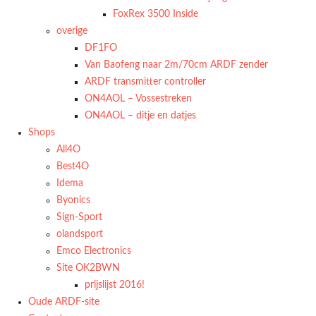
FoxRex 3500 Inside
overige
DF1FO
Van Baofeng naar 2m/70cm ARDF zender
ARDF transmitter controller
ON4AOL – Vossestreken
ON4AOL – ditje en datjes
Shops
All4O
Best4O
Idema
Byonics
Sign-Sport
olandsport
Emco Electronics
Site OK2BWN
prijslijst 2016!
Oude ARDF-site