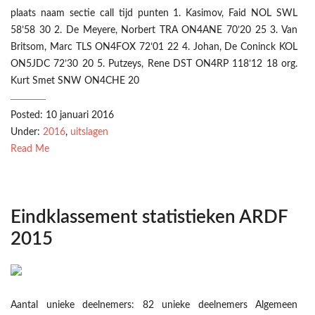
plaats naam sectie call tijd punten 1. Kasimov, Faid NOL SWL
58’58 30 2. De Meyere, Norbert TRA ON4ANE 70’20 25 3. Van
Britsom, Marc TLS ON4FOX 72’01 22 4. Johan, De Coninck KOL
ON5JDC 72’30 20 5. Putzeys, Rene DST ON4RP 118’12 18 org.
Kurt Smet SNW ON4CHE 20
Posted: 10 januari 2016
Under:
2016
,
uitslagen
Read Me
Eindklassement statistieken ARDF
2015
Aantal unieke deelnemers: 82 unieke deelnemers Algemeen