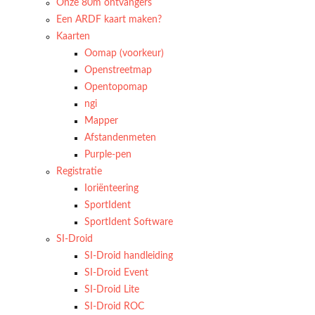
Onze 80m ontvangers
Een ARDF kaart maken?
Kaarten
Oomap (voorkeur)
Openstreetmap
Opentopomap
ngi
Mapper
Afstandenmeten
Purple-pen
Registratie
Ioriënteering
SportIdent
SportIdent Software
SI-Droid
SI-Droid handleiding
SI-Droid Event
SI-Droid Lite
SI-Droid ROC