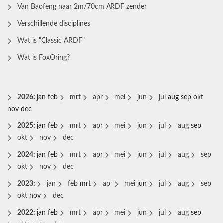
Van Baofeng naar 2m/70cm ARDF zender
Verschillende disciplines
Wat is "Classic ARDF"
Wat is FoxOring?
2026
:
jan
feb
mrt
apr
mei
jun
jul
aug
sep
okt
nov
dec
2025
:
jan
feb
mrt
apr
mei
jun
jul
aug
sep
okt
nov
dec
2024
:
jan
feb
mrt
apr
mei
jun
jul
aug
sep
okt
nov
dec
2023
:
jan
feb
mrt
apr
mei
jun
jul
aug
sep
okt
nov
dec
2022
:
jan
feb
mrt
apr
mei
jun
jul
aug
sep