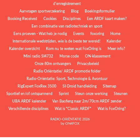
d'enregistrement
Aanvragen sportverzekering
Blog
Boekingsformulier
Booking Received
Cookies
Disciplines
Een ARDF kaart maken?
Een combinatie van radiotechniek en sport
Eens proeven - Wat heb je nodig
Events
foxoring
Home
Internationale wedstrijden, wie is de beste ter wereld!
Kalender
Kalender overzicht
Kom nu te weten wat FoxOring is
Meer info?
Mini radio SI4732
Morse code
ON-klassement
Onze 80m ontvangers
Privacybeleid
Radio Oriëntatie/ ARDF promotie folder
Radio‑Oriëntatie: Sport, Technologie & Avontuur
RigExpert FoxRex 3500
SI-Droid handleiding
Sitemap
Sportief en/of ontspannend
Sprint
Steun onze werking
Steunen
UBA ARDF kalender
Van Baofeng naar 2m/70cm ARDF zender
Verschillende disciplines
Wat is "Classic ARDF"
Wat is FoxOring?
RADIO-ORIËNTATIE 2026
by ON4FOX