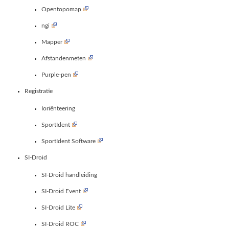
Opentopomap
ngi
Mapper
Afstandenmeten
Purple-pen
Registratie
Ioriënteering
SportIdent
SportIdent Software
SI-Droid
SI-Droid handleiding
SI-Droid Event
SI-Droid Lite
SI-Droid ROC