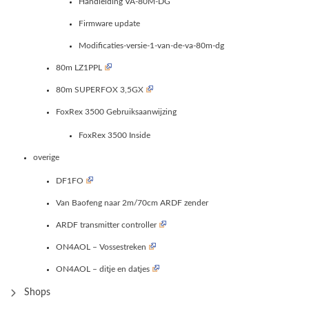
Handleiding VA-80M-DG
Firmware update
Modificaties-versie-1-van-de-va-80m-dg
80m LZ1PPL
80m SUPERFOX 3,5GX
FoxRex 3500 Gebruiksaanwijzing
FoxRex 3500 Inside
overige
DF1FO
Van Baofeng naar 2m/70cm ARDF zender
ARDF transmitter controller
ON4AOL – Vossestreken
ON4AOL – ditje en datjes
Shops