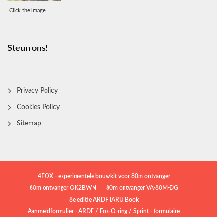
Click the image
Steun ons!
Privacy Policy
Cookies Policy
Sitemap
4FOX - experimentele bouwkit voor 80m ontvanger
80m ontvanger OK2BWN
80m ontvanger VA-80M-DG
8e editie ARDF IARU Book
Aanmeldformulier - ARDF / Fox-O-ring / Sprint - formulaire