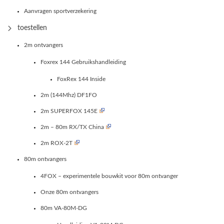
Aanvragen sportverzekering
toestellen
2m ontvangers
Foxrex 144 Gebruikshandleiding
FoxRex 144 Inside
2m (144Mhz) DF1FO
2m SUPERFOX 145E
2m – 80m RX/TX China
2m ROX-2T
80m ontvangers
4FOX – experimentele bouwkit voor 80m ontvanger
Onze 80m ontvangers
80m VA-80M-DG