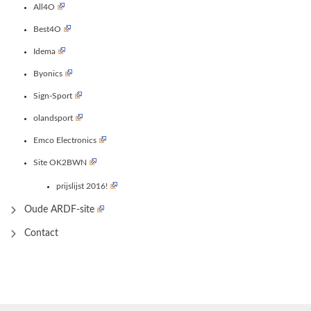
All4O
Best4O
Idema
Byonics
Sign-Sport
olandsport
Emco Electronics
Site OK2BWN
prijslijst 2016!
Oude ARDF-site
Contact