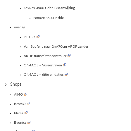
FoxRex 3500 Gebruiksaanwijzing
FoxRex 3500 Inside
overige
DF1FO
Van Baofeng naar 2m/70cm ARDF zender
ARDF transmitter controller
ON4AOL – Vossestreken
ON4AOL – ditje en datjes
Shops
All4O
Best4O
Idema
Byonics