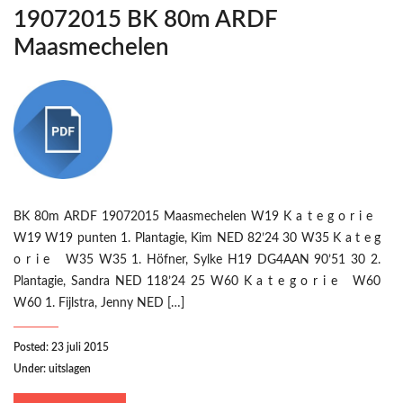
19072015 BK 80m ARDF
Maasmechelen
BK 80m ARDF 19072015 Maasmechelen W19 K a t e g o r i e
W19 W19 punten 1. Plantagie, Kim NED 82’24 30 W35 K a t e g
o r i e W35 W35 1. Höfner, Sylke H19 DG4AAN 90’51 30 2.
Plantagie, Sandra NED 118’24 25 W60 K a t e g o r i e W60
W60 1. Fijlstra, Jenny NED […]
Posted: 23 juli 2015
Under:
uitslagen