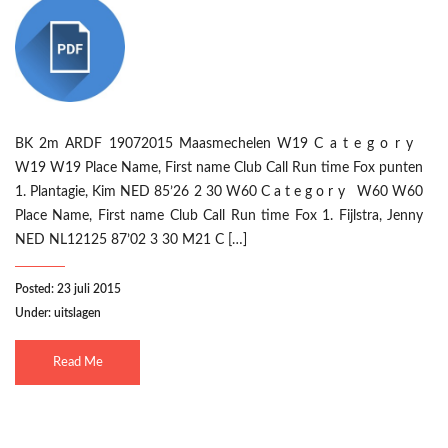
BK 2m ARDF 19072015 Maasmechelen W19 C a t e g o r y
W19 W19 Place Name, First name Club Call Run time Fox punten
1. Plantagie, Kim NED 85’26 2 30 W60 C a t e g o r y W60 W60
Place Name, First name Club Call Run time Fox 1. Fijlstra, Jenny
NED NL12125 87’02 3 30 M21 C […]
Posted: 23 juli 2015
Under:
uitslagen
Read Me