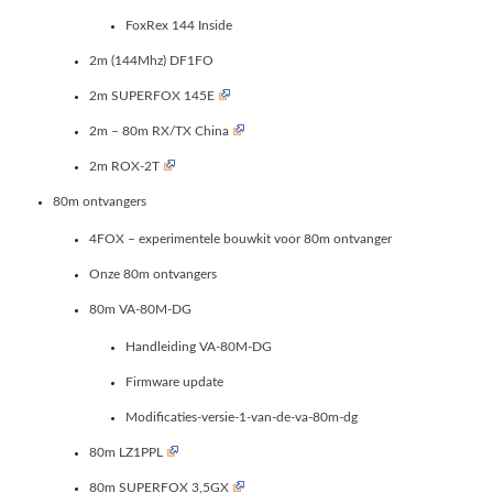
FoxRex 144 Inside
2m (144Mhz) DF1FO
2m SUPERFOX 145E
2m – 80m RX/TX China
2m ROX-2T
80m ontvangers
4FOX – experimentele bouwkit voor 80m ontvanger
Onze 80m ontvangers
80m VA-80M-DG
Handleiding VA-80M-DG
Firmware update
Modificaties-versie-1-van-de-va-80m-dg
80m LZ1PPL
80m SUPERFOX 3,5GX