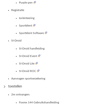
Purple-pen
Registratie
Ioriënteering
SportIdent
SportIdent Software
SI-Droid
SI-Droid handleiding
SI-Droid Event
SI-Droid Lite
SI-Droid ROC
Aanvragen sportverzekering
toestellen
2m ontvangers
Foxrex 144 Gebruikshandleiding