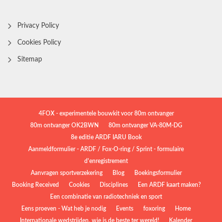
Privacy Policy
Cookies Policy
Sitemap
4FOX - experimentele bouwkit voor 80m ontvanger
80m ontvanger OK2BWN
80m ontvanger VA-80M-DG
8e editie ARDF IARU Book
Aanmeldformulier - ARDF / Fox-O-ring / Sprint - formulaire
d'enregistrement
Aanvragen sportverzekering
Blog
Boekingsformulier
Booking Received
Cookies
Disciplines
Een ARDF kaart maken?
Een combinatie van radiotechniek en sport
Eens proeven - Wat heb je nodig
Events
foxoring
Home
Internationale wedstrijden, wie is de beste ter wereld!
Kalender