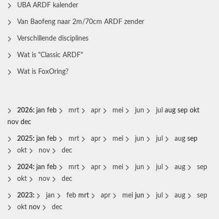
UBA ARDF kalender
Van Baofeng naar 2m/70cm ARDF zender
Verschillende disciplines
Wat is "Classic ARDF"
Wat is FoxOring?
2026
:
jan
feb
mrt
apr
mei
jun
jul
aug
sep
okt
nov
dec
2025
:
jan
feb
mrt
apr
mei
jun
jul
aug
sep
okt
nov
dec
2024
:
jan
feb
mrt
apr
mei
jun
jul
aug
sep
okt
nov
dec
2023
:
jan
feb
mrt
apr
mei
jun
jul
aug
sep
okt
nov
dec