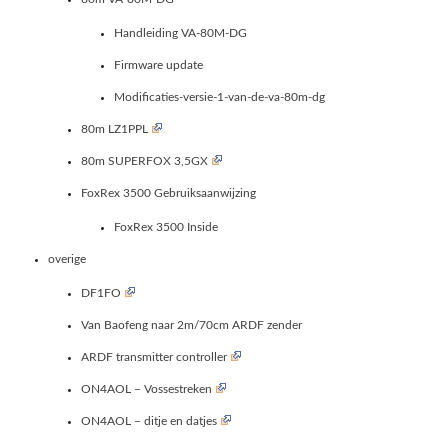
Handleiding VA-80M-DG
Firmware update
Modificaties-versie-1-van-de-va-80m-dg
80m LZ1PPL
80m SUPERFOX 3,5GX
FoxRex 3500 Gebruiksaanwijzing
FoxRex 3500 Inside
overige
DF1FO
Van Baofeng naar 2m/70cm ARDF zender
ARDF transmitter controller
ON4AOL – Vossestreken
ON4AOL – ditje en datjes