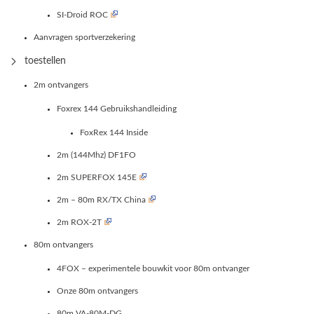
SI-Droid ROC
Aanvragen sportverzekering
toestellen
2m ontvangers
Foxrex 144 Gebruikshandleiding
FoxRex 144 Inside
2m (144Mhz) DF1FO
2m SUPERFOX 145E
2m – 80m RX/TX China
2m ROX-2T
80m ontvangers
4FOX – experimentele bouwkit voor 80m ontvanger
Onze 80m ontvangers
80m VA-80M-DG