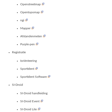
Openstreetmap
Opentopomap
ngi
Mapper
Afstandenmeten
Purple-pen
Registratie
Ioriënteering
SportIdent
SportIdent Software
SI-Droid
SI-Droid handleiding
SI-Droid Event
SI-Droid Lite