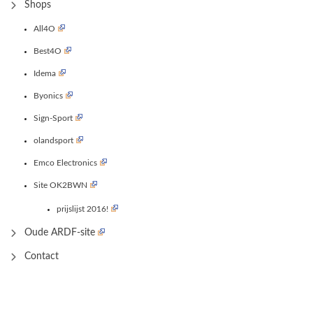
Shops
All4O
Best4O
Idema
Byonics
Sign-Sport
olandsport
Emco Electronics
Site OK2BWN
prijslijst 2016!
Oude ARDF-site
Contact