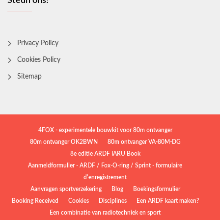
Steun ons!
Privacy Policy
Cookies Policy
Sitemap
4FOX - experimentele bouwkit voor 80m ontvanger
80m ontvanger OK2BWN
80m ontvanger VA-80M-DG
8e editie ARDF IARU Book
Aanmeldformulier - ARDF / Fox-O-ring / Sprint - formulaire
d'enregistrement
Aanvragen sportverzekering
Blog
Boekingsformulier
Booking Received
Cookies
Disciplines
Een ARDF kaart maken?
Een combinatie van radiotechniek en sport