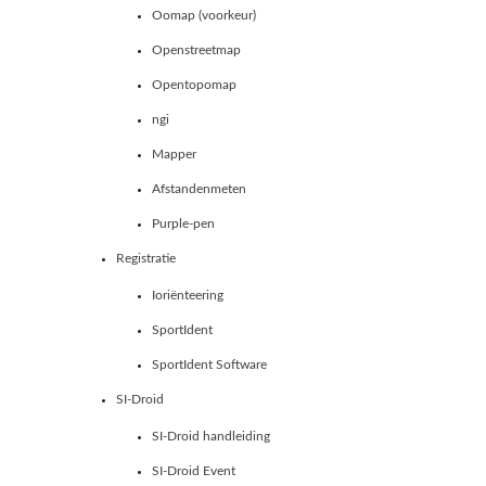
Oomap (voorkeur)
Openstreetmap
Opentopomap
ngi
Mapper
Afstandenmeten
Purple-pen
Registratie
Ioriënteering
SportIdent
SportIdent Software
SI-Droid
SI-Droid handleiding
SI-Droid Event