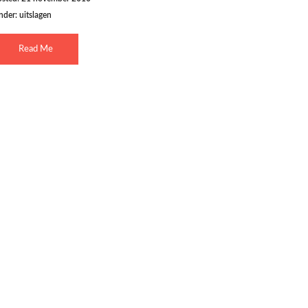
nder:
uitslagen
Read Me