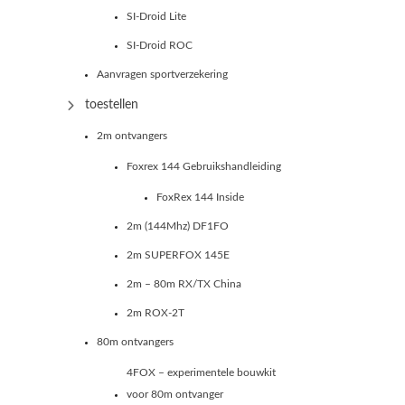
SI-Droid Lite
SI-Droid ROC
Aanvragen sportverzekering
toestellen
2m ontvangers
Foxrex 144 Gebruikshandleiding
FoxRex 144 Inside
2m (144Mhz) DF1FO
2m SUPERFOX 145E
2m – 80m RX/TX China
2m ROX-2T
80m ontvangers
4FOX – experimentele bouwkit
voor 80m ontvanger