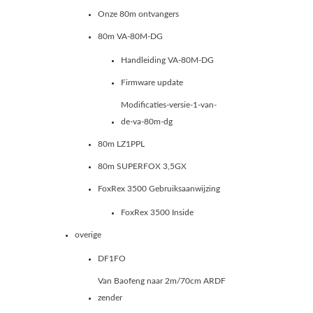
Onze 80m ontvangers
80m VA-80M-DG
Handleiding VA-80M-DG
Firmware update
Modificaties-versie-1-van-
de-va-80m-dg
80m LZ1PPL
80m SUPERFOX 3,5GX
FoxRex 3500 Gebruiksaanwijzing
FoxRex 3500 Inside
overige
DF1FO
Van Baofeng naar 2m/70cm ARDF
zender