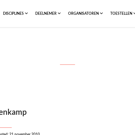
DISCIPLINES
DEELNEMER
ORGANISATOREN
TOESTELLEN
Month: november 2010
lenkamp
osted: 21 november 2010