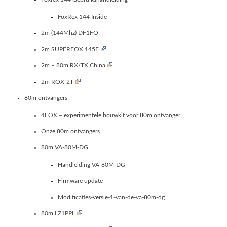
FoxRex 144 Inside
2m (144Mhz) DF1FO
2m SUPERFOX 145E
2m – 80m RX/TX China
2m ROX-2T
80m ontvangers
4FOX – experimentele bouwkit voor 80m ontvanger
Onze 80m ontvangers
80m VA-80M-DG
Handleiding VA-80M-DG
Firmware update
Modificaties-versie-1-van-de-va-80m-dg
80m LZ1PPL