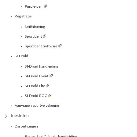
Purple-pen
Registratie
Ioriënteering
SportIdent
SportIdent Software
SI-Droid
SI-Droid handleiding
SI-Droid Event
SI-Droid Lite
SI-Droid ROC
Aanvragen sportverzekering
toestellen
2m ontvangers
Foxrex 144 Gebruikshandleiding