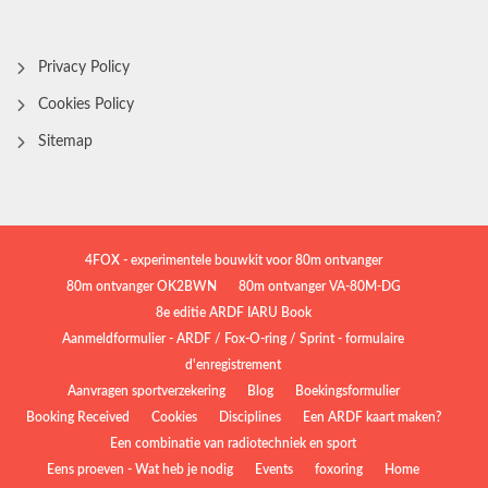
Privacy Policy
Cookies Policy
Sitemap
4FOX - experimentele bouwkit voor 80m ontvanger
80m ontvanger OK2BWN
80m ontvanger VA-80M-DG
8e editie ARDF IARU Book
Aanmeldformulier - ARDF / Fox-O-ring / Sprint - formulaire
d'enregistrement
Aanvragen sportverzekering
Blog
Boekingsformulier
Booking Received
Cookies
Disciplines
Een ARDF kaart maken?
Een combinatie van radiotechniek en sport
Eens proeven - Wat heb je nodig
Events
foxoring
Home