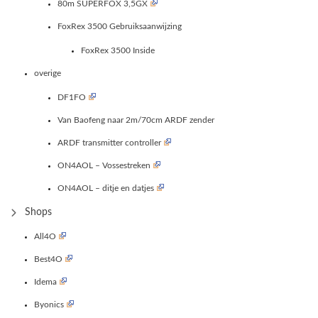
80m SUPERFOX 3,5GX
FoxRex 3500 Gebruiksaanwijzing
FoxRex 3500 Inside
overige
DF1FO
Van Baofeng naar 2m/70cm ARDF zender
ARDF transmitter controller
ON4AOL – Vossestreken
ON4AOL – ditje en datjes
Shops
All4O
Best4O
Idema
Byonics