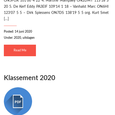
ON5FOX 101’00 4 22 4. Martine Mampaey ON2DMT 113’18 3
20 5. De Kerf Eddy PA3EIF 109’14 1 18 – Vanhalst Marc ON6HI
123’07 5 5 – Dirk Spiessens ON7DS 138’19 5 5 org. Kurt Smet
[…]
Posted: 14 juni 2020
Under:
2020
,
uitslagen
Read Me
Klassement 2020