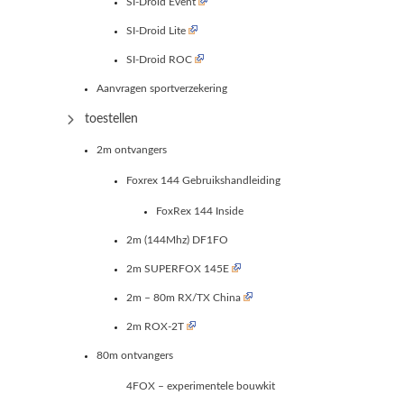
SI-Droid Event
SI-Droid Lite
SI-Droid ROC
Aanvragen sportverzekering
toestellen
2m ontvangers
Foxrex 144 Gebruikshandleiding
FoxRex 144 Inside
2m (144Mhz) DF1FO
2m SUPERFOX 145E
2m – 80m RX/TX China
2m ROX-2T
80m ontvangers
4FOX – experimentele bouwkit