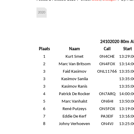
2020
24102020 80m AR
Plaats
Naam
Call
Start
1
Kurt Smet
0N4CHE
13:29:0
2
Marc Van Britsom
ON4FOX
13:14:0
3
Faid Kasimov
ONL11766
13:35:0
3
Kasimov Saniia
13:35:0
3
Kasimov Ranis
13:35:0
4
Patrick De Rocker
ON7ARQ
14:00:0
5
Marc Vanhalst
ON6HI
13:50:0
6
René Putzeys
ON5FOX
13:19:0
7
Eddie De Kerf
PA3EIF
13:16:0
8
Johny Verhoeven
ON4VJ
13:25:0