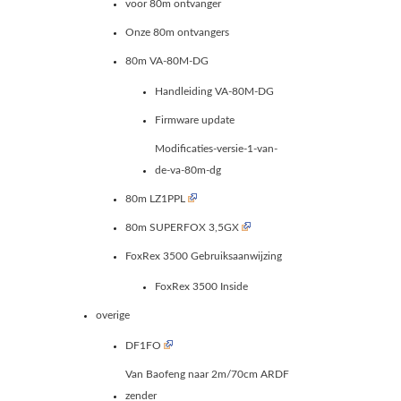
voor 80m ontvanger
Onze 80m ontvangers
80m VA-80M-DG
Handleiding VA-80M-DG
Firmware update
Modificaties-versie-1-van-
de-va-80m-dg
80m LZ1PPL
80m SUPERFOX 3,5GX
FoxRex 3500 Gebruiksaanwijzing
FoxRex 3500 Inside
overige
DF1FO
Van Baofeng naar 2m/70cm ARDF
zender