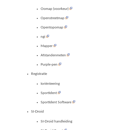
Oomap (voorkeur)
Openstreetmap
Opentopomap
ngi
Mapper
Afstandenmeten
Purple-pen
Registratie
Ioriënteering
SportIdent
SportIdent Software
SI-Droid
SI-Droid handleiding