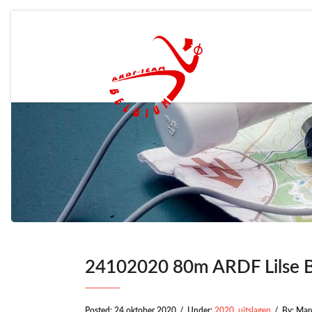
24102020 80m ARDF Lilse 
Posted:
24 oktober 2020
/
Under:
2020
,
uitslagen
/
By:
Mar