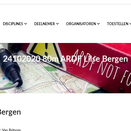
DISCIPLINES
DEELNEMER
ORGANISATOREN
TOESTELLEN
24102020 80m ARDF Lilse Bergen
Bergen
c Van Britsom