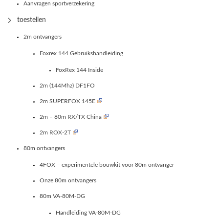
Aanvragen sportverzekering
toestellen
2m ontvangers
Foxrex 144 Gebruikshandleiding
FoxRex 144 Inside
2m (144Mhz) DF1FO
2m SUPERFOX 145E
2m – 80m RX/TX China
2m ROX-2T
80m ontvangers
4FOX – experimentele bouwkit voor 80m ontvanger
Onze 80m ontvangers
80m VA-80M-DG
Handleiding VA-80M-DG