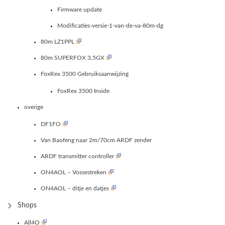
Firmware update
Modificaties-versie-1-van-de-va-80m-dg
80m LZ1PPL
80m SUPERFOX 3,5GX
FoxRex 3500 Gebruiksaanwijzing
FoxRex 3500 Inside
overige
DF1FO
Van Baofeng naar 2m/70cm ARDF zender
ARDF transmitter controller
ON4AOL – Vossestreken
ON4AOL – ditje en datjes
Shops
All4O