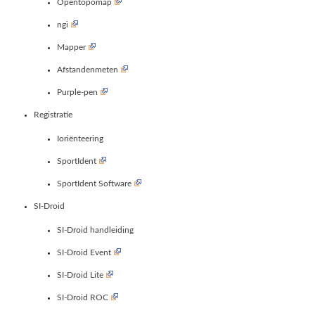
Opentopomap
ngi
Mapper
Afstandenmeten
Purple-pen
Registratie
Ioriënteering
SportIdent
SportIdent Software
SI-Droid
SI-Droid handleiding
SI-Droid Event
SI-Droid Lite
SI-Droid ROC