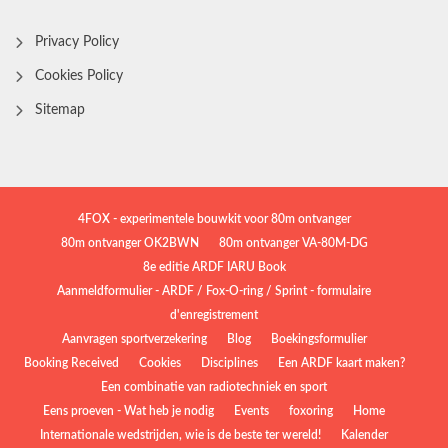
Privacy Policy
Cookies Policy
Sitemap
4FOX - experimentele bouwkit voor 80m ontvanger
80m ontvanger OK2BWN
80m ontvanger VA-80M-DG
8e editie ARDF IARU Book
Aanmeldformulier - ARDF / Fox-O-ring / Sprint - formulaire
d'enregistrement
Aanvragen sportverzekering
Blog
Boekingsformulier
Booking Received
Cookies
Disciplines
Een ARDF kaart maken?
Een combinatie van radiotechniek en sport
Eens proeven - Wat heb je nodig
Events
foxoring
Home
Internationale wedstrijden, wie is de beste ter wereld!
Kalender