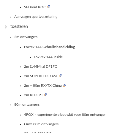
SI-Droid ROC
Aanvragen sportverzekering
toestellen
2m ontvangers
Foxrex 144 Gebruikshandleiding
FoxRex 144 Inside
2m (144Mhz) DF1FO
2m SUPERFOX 145E
2m – 80m RX/TX China
2m ROX-2T
80m ontvangers
4FOX – experimentele bouwkit voor 80m ontvanger
Onze 80m ontvangers