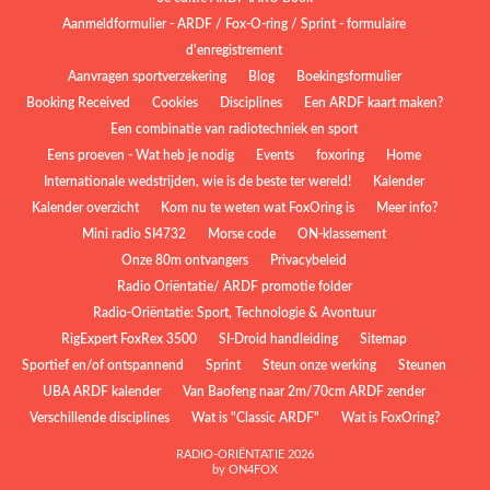
Aanmeldformulier - ARDF / Fox-O-ring / Sprint - formulaire
d'enregistrement
Aanvragen sportverzekering
Blog
Boekingsformulier
Booking Received
Cookies
Disciplines
Een ARDF kaart maken?
Een combinatie van radiotechniek en sport
Eens proeven - Wat heb je nodig
Events
foxoring
Home
Internationale wedstrijden, wie is de beste ter wereld!
Kalender
Kalender overzicht
Kom nu te weten wat FoxOring is
Meer info?
Mini radio SI4732
Morse code
ON-klassement
Onze 80m ontvangers
Privacybeleid
Radio Oriëntatie/ ARDF promotie folder
Radio‑Oriëntatie: Sport, Technologie & Avontuur
RigExpert FoxRex 3500
SI-Droid handleiding
Sitemap
Sportief en/of ontspannend
Sprint
Steun onze werking
Steunen
UBA ARDF kalender
Van Baofeng naar 2m/70cm ARDF zender
Verschillende disciplines
Wat is "Classic ARDF"
Wat is FoxOring?
RADIO-ORIËNTATIE 2026
by ON4FOX