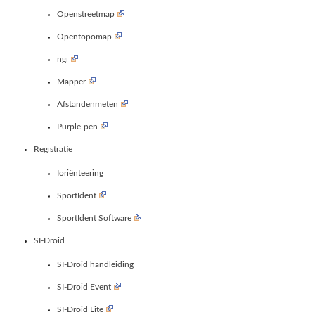
Openstreetmap
Opentopomap
ngi
Mapper
Afstandenmeten
Purple-pen
Registratie
Ioriënteering
SportIdent
SportIdent Software
SI-Droid
SI-Droid handleiding
SI-Droid Event
SI-Droid Lite