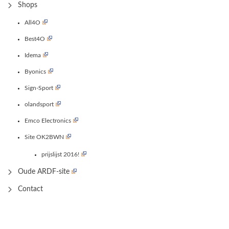
Shops
All4O
Best4O
Idema
Byonics
Sign-Sport
olandsport
Emco Electronics
Site OK2BWN
prijslijst 2016!
Oude ARDF-site
Contact