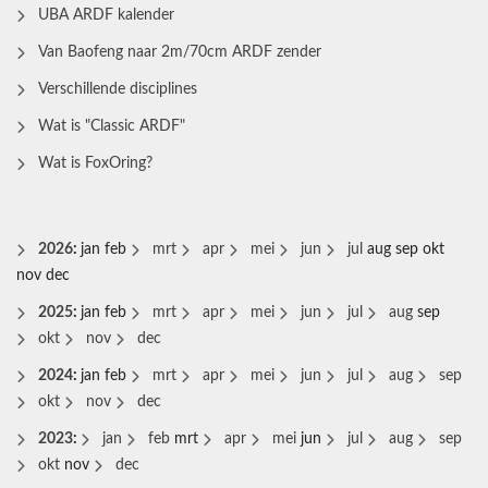
UBA ARDF kalender
Van Baofeng naar 2m/70cm ARDF zender
Verschillende disciplines
Wat is "Classic ARDF"
Wat is FoxOring?
2026
:
jan
feb
mrt
apr
mei
jun
jul
aug
sep
okt
nov
dec
2025
:
jan
feb
mrt
apr
mei
jun
jul
aug
sep
okt
nov
dec
2024
:
jan
feb
mrt
apr
mei
jun
jul
aug
sep
okt
nov
dec
2023
:
jan
feb
mrt
apr
mei
jun
jul
aug
sep
okt
nov
dec