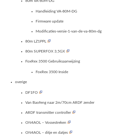
80m VA-80M-DG
Handleiding VA-80M-DG
Firmware update
Modificaties-versie-1-van-de-va-80m-dg
80m LZ1PPL
80m SUPERFOX 3,5GX
FoxRex 3500 Gebruiksaanwijzing
FoxRex 3500 Inside
overige
DF1FO
Van Baofeng naar 2m/70cm ARDF zender
ARDF transmitter controller
ON4AOL – Vossestreken
ON4AOL – ditje en datjes