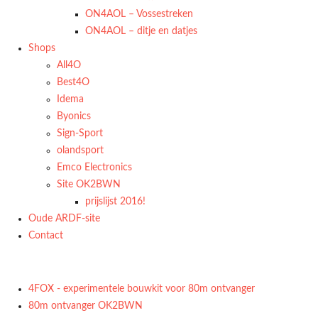
ON4AOL – Vossestreken
ON4AOL – ditje en datjes
Shops
All4O
Best4O
Idema
Byonics
Sign-Sport
olandsport
Emco Electronics
Site OK2BWN
prijslijst 2016!
Oude ARDF-site
Contact
4FOX - experimentele bouwkit voor 80m ontvanger
80m ontvanger OK2BWN