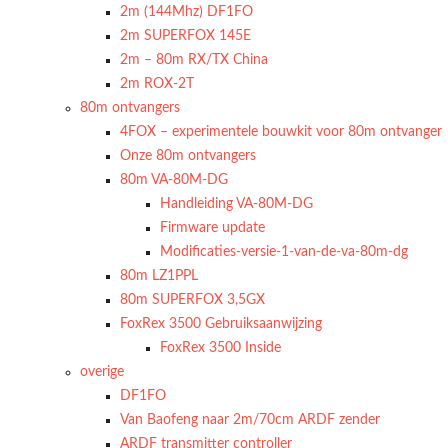
2m (144Mhz) DF1FO
2m SUPERFOX 145E
2m – 80m RX/TX China
2m ROX-2T
80m ontvangers
4FOX – experimentele bouwkit voor 80m ontvanger
Onze 80m ontvangers
80m VA-80M-DG
Handleiding VA-80M-DG
Firmware update
Modificaties-versie-1-van-de-va-80m-dg
80m LZ1PPL
80m SUPERFOX 3,5GX
FoxRex 3500 Gebruiksaanwijzing
FoxRex 3500 Inside
overige
DF1FO
Van Baofeng naar 2m/70cm ARDF zender
ARDF transmitter controller