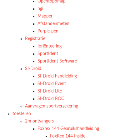
Opentopomap
ngi
Mapper
Afstandenmeten
Purple-pen
Registratie
Ioriënteering
SportIdent
SportIdent Software
SI-Droid
SI-Droid handleiding
SI-Droid Event
SI-Droid Lite
SI-Droid ROC
Aanvragen sportverzekering
toestellen
2m ontvangers
Foxrex 144 Gebruikshandleiding
FoxRex 144 Inside