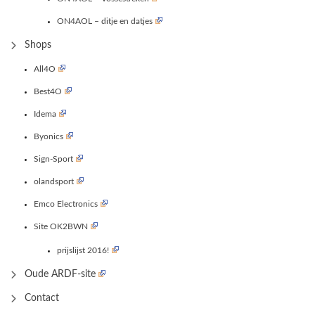
ON4AOL – ditje en datjes
Shops
All4O
Best4O
Idema
Byonics
Sign-Sport
olandsport
Emco Electronics
Site OK2BWN
prijslijst 2016!
Oude ARDF-site
Contact