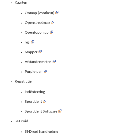
Kaarten
Oomap (voorkeur)
Openstreetmap
Opentopomap
ngi
Mapper
Afstandenmeten
Purple-pen
Registratie
Ioriënteering
SportIdent
SportIdent Software
SI-Droid
SI-Droid handleiding