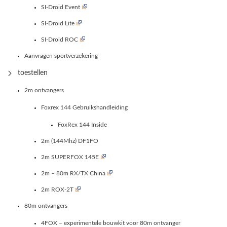
SI-Droid Event
SI-Droid Lite
SI-Droid ROC
Aanvragen sportverzekering
toestellen
2m ontvangers
Foxrex 144 Gebruikshandleiding
FoxRex 144 Inside
2m (144Mhz) DF1FO
2m SUPERFOX 145E
2m – 80m RX/TX China
2m ROX-2T
80m ontvangers
4FOX – experimentele bouwkit voor 80m ontvanger