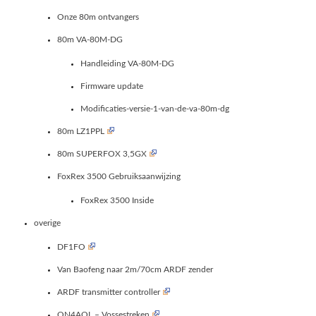
Onze 80m ontvangers
80m VA-80M-DG
Handleiding VA-80M-DG
Firmware update
Modificaties-versie-1-van-de-va-80m-dg
80m LZ1PPL
80m SUPERFOX 3,5GX
FoxRex 3500 Gebruiksaanwijzing
FoxRex 3500 Inside
overige
DF1FO
Van Baofeng naar 2m/70cm ARDF zender
ARDF transmitter controller
ON4AOL – Vossestreken