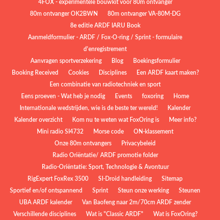
4FOX - experimentele bouwkit voor 80m ontvanger
80m ontvanger OK2BWN
80m ontvanger VA-80M-DG
8e editie ARDF IARU Book
Aanmeldformulier - ARDF / Fox-O-ring / Sprint - formulaire
d'enregistrement
Aanvragen sportverzekering
Blog
Boekingsformulier
Booking Received
Cookies
Disciplines
Een ARDF kaart maken?
Een combinatie van radiotechniek en sport
Eens proeven - Wat heb je nodig
Events
foxoring
Home
Internationale wedstrijden, wie is de beste ter wereld!
Kalender
Kalender overzicht
Kom nu te weten wat FoxOring is
Meer info?
Mini radio SI4732
Morse code
ON-klassement
Onze 80m ontvangers
Privacybeleid
Radio Oriëntatie/ ARDF promotie folder
Radio‑Oriëntatie: Sport, Technologie & Avontuur
RigExpert FoxRex 3500
SI-Droid handleiding
Sitemap
Sportief en/of ontspannend
Sprint
Steun onze werking
Steunen
UBA ARDF kalender
Van Baofeng naar 2m/70cm ARDF zender
Verschillende disciplines
Wat is "Classic ARDF"
Wat is FoxOring?