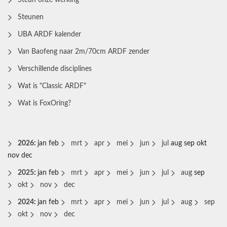
Steun onze werking
Steunen
UBA ARDF kalender
Van Baofeng naar 2m/70cm ARDF zender
Verschillende disciplines
Wat is "Classic ARDF"
Wat is FoxOring?
2026
:
jan
feb
mrt
apr
mei
jun
jul
aug
sep
okt
nov
dec
2025
:
jan
feb
mrt
apr
mei
jun
jul
aug
sep
okt
nov
dec
2024
:
jan
feb
mrt
apr
mei
jun
jul
aug
sep
okt
nov
dec