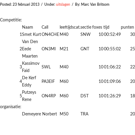
Posted:
23 februari 2013
/
Under:
uitslagen
/
By:
Marc Van Britsom
Competitie:
Naam
Call
leeftijdscat.
sectie
foxes
tijd
punten
1
Smet Kurt
ON4CHE
M40
SNW
10
00:52:49
30
Van Den
2
Eede
ON3MI
M21
GNT
10
00:55:02
25
Maarten
Kassimov
3
SWL
M40
10
01:06:22
22
Faid
De Kerf
4
PA3EIF
M60
10
01:09:06
20
Eddy
Putzeys
5
ON4RP
M60
DST
10
01:26:29
18
Rene
organisatie:
Demeyere Norbert
M50
TRA
20