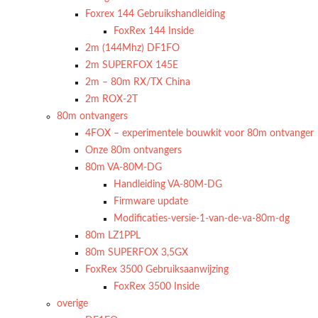
Foxrex 144 Gebruikshandleiding
FoxRex 144 Inside
2m (144Mhz) DF1FO
2m SUPERFOX 145E
2m – 80m RX/TX China
2m ROX-2T
80m ontvangers
4FOX – experimentele bouwkit voor 80m ontvanger
Onze 80m ontvangers
80m VA-80M-DG
Handleiding VA-80M-DG
Firmware update
Modificaties-versie-1-van-de-va-80m-dg
80m LZ1PPL
80m SUPERFOX 3,5GX
FoxRex 3500 Gebruiksaanwijzing
FoxRex 3500 Inside
overige