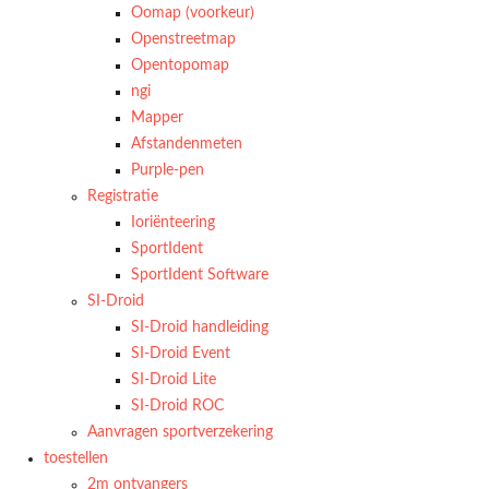
Oomap (voorkeur)
Openstreetmap
Opentopomap
ngi
Mapper
Afstandenmeten
Purple-pen
Registratie
Ioriënteering
SportIdent
SportIdent Software
SI-Droid
SI-Droid handleiding
SI-Droid Event
SI-Droid Lite
SI-Droid ROC
Aanvragen sportverzekering
toestellen
2m ontvangers