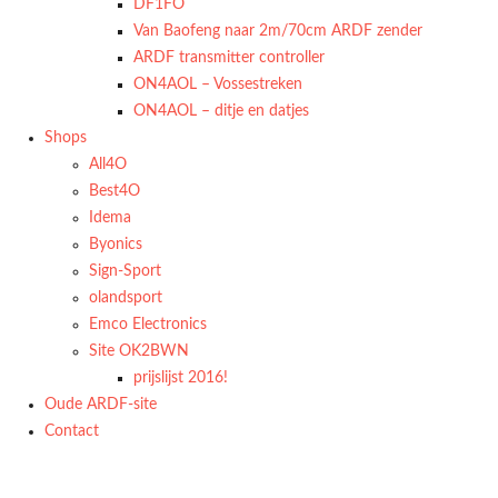
DF1FO
Van Baofeng naar 2m/70cm ARDF zender
ARDF transmitter controller
ON4AOL – Vossestreken
ON4AOL – ditje en datjes
Shops
All4O
Best4O
Idema
Byonics
Sign-Sport
olandsport
Emco Electronics
Site OK2BWN
prijslijst 2016!
Oude ARDF-site
Contact