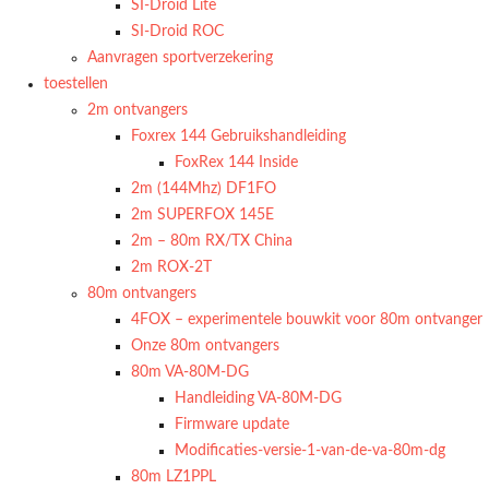
SI-Droid Lite
SI-Droid ROC
Aanvragen sportverzekering
toestellen
2m ontvangers
Foxrex 144 Gebruikshandleiding
FoxRex 144 Inside
2m (144Mhz) DF1FO
2m SUPERFOX 145E
2m – 80m RX/TX China
2m ROX-2T
80m ontvangers
4FOX – experimentele bouwkit voor 80m ontvanger
Onze 80m ontvangers
80m VA-80M-DG
Handleiding VA-80M-DG
Firmware update
Modificaties-versie-1-van-de-va-80m-dg
80m LZ1PPL