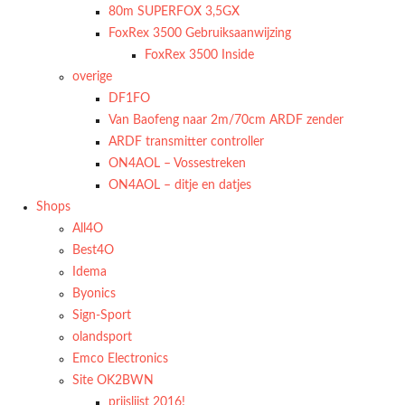
80m SUPERFOX 3,5GX
FoxRex 3500 Gebruiksaanwijzing
FoxRex 3500 Inside
overige
DF1FO
Van Baofeng naar 2m/70cm ARDF zender
ARDF transmitter controller
ON4AOL – Vossestreken
ON4AOL – ditje en datjes
Shops
All4O
Best4O
Idema
Byonics
Sign-Sport
olandsport
Emco Electronics
Site OK2BWN
prijslijst 2016!