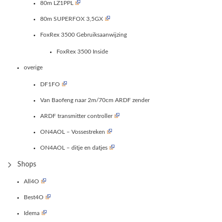
80m LZ1PPL
80m SUPERFOX 3,5GX
FoxRex 3500 Gebruiksaanwijzing
FoxRex 3500 Inside
overige
DF1FO
Van Baofeng naar 2m/70cm ARDF zender
ARDF transmitter controller
ON4AOL – Vossestreken
ON4AOL – ditje en datjes
Shops
All4O
Best4O
Idema