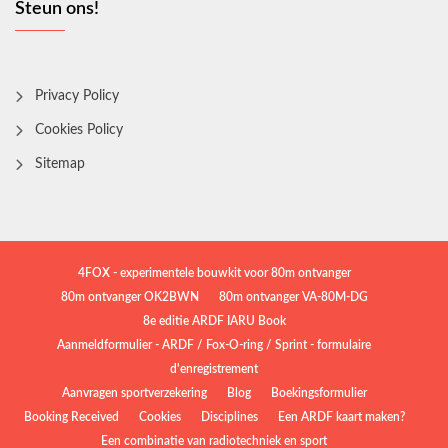
Steun ons!
Privacy Policy
Cookies Policy
Sitemap
4FOX - experimentele bouwkit voor 80m ontvanger
80m ontvanger OK2BWN
80m ontvanger VA-80M-DG
8e editie ARDF IARU Book
Aanmeldformulier - ARDF / Fox-O-ring / Sprint - formulaire
d'enregistrement
Aanvragen sportverzekering
Blog
Boekingsformulier
Booking Received
Cookies
Disciplines
Een ARDF kaart maken?
Een combinatie van radiotechniek en sport