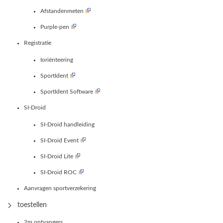
Afstandenmeten
Purple-pen
Registratie
Ioriënteering
SportIdent
SportIdent Software
SI-Droid
SI-Droid handleiding
SI-Droid Event
SI-Droid Lite
SI-Droid ROC
Aanvragen sportverzekering
toestellen
2m ontvangers