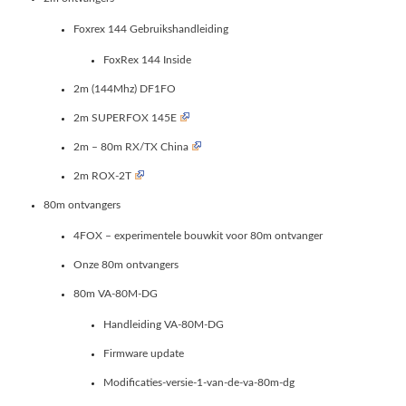
Foxrex 144 Gebruikshandleiding
FoxRex 144 Inside
2m (144Mhz) DF1FO
2m SUPERFOX 145E
2m – 80m RX/TX China
2m ROX-2T
80m ontvangers
4FOX – experimentele bouwkit voor 80m ontvanger
Onze 80m ontvangers
80m VA-80M-DG
Handleiding VA-80M-DG
Firmware update
Modificaties-versie-1-van-de-va-80m-dg