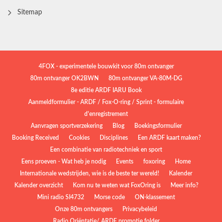
Sitemap
4FOX - experimentele bouwkit voor 80m ontvanger
80m ontvanger OK2BWN
80m ontvanger VA-80M-DG
8e editie ARDF IARU Book
Aanmeldformulier - ARDF / Fox-O-ring / Sprint - formulaire
d'enregistrement
Aanvragen sportverzekering
Blog
Boekingsformulier
Booking Received
Cookies
Disciplines
Een ARDF kaart maken?
Een combinatie van radiotechniek en sport
Eens proeven - Wat heb je nodig
Events
foxoring
Home
Internationale wedstrijden, wie is de beste ter wereld!
Kalender
Kalender overzicht
Kom nu te weten wat FoxOring is
Meer info?
Mini radio SI4732
Morse code
ON-klassement
Onze 80m ontvangers
Privacybeleid
Radio Oriëntatie/ ARDF promotie folder