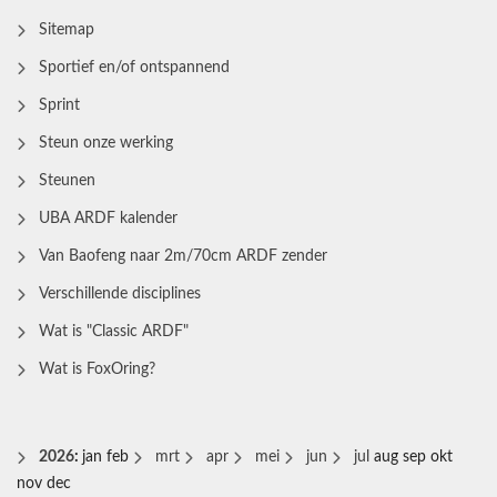
Sitemap
Sportief en/of ontspannend
Sprint
Steun onze werking
Steunen
UBA ARDF kalender
Van Baofeng naar 2m/70cm ARDF zender
Verschillende disciplines
Wat is "Classic ARDF"
Wat is FoxOring?
2026
:
jan
feb
mrt
apr
mei
jun
jul
aug
sep
okt
nov
dec