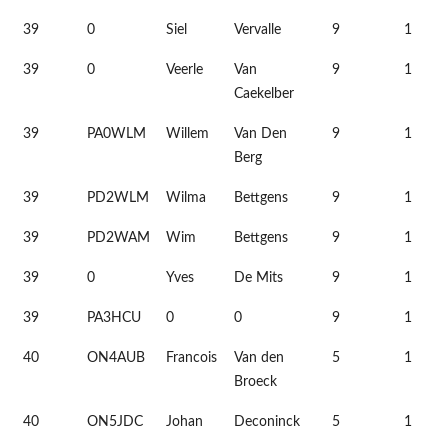
39
0
Siel
Vervalle
9
1
39
0
Veerle
Van
9
1
Caekelber
39
PA0WLM
Willem
Van Den
9
1
Berg
39
PD2WLM
Wilma
Bettgens
9
1
39
PD2WAM
Wim
Bettgens
9
1
39
0
Yves
De Mits
9
1
39
PA3HCU
0
0
9
1
40
ON4AUB
Francois
Van den
5
1
Broeck
40
ON5JDC
Johan
Deconinck
5
1