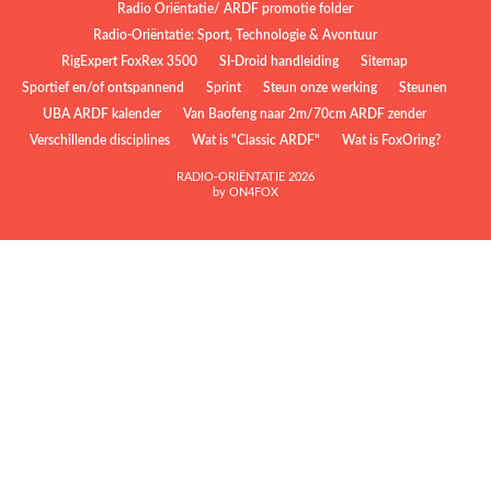
Radio Oriëntatie/ ARDF promotie folder
Radio‑Oriëntatie: Sport, Technologie & Avontuur
RigExpert FoxRex 3500
SI-Droid handleiding
Sitemap
Sportief en/of ontspannend
Sprint
Steun onze werking
Steunen
UBA ARDF kalender
Van Baofeng naar 2m/70cm ARDF zender
Verschillende disciplines
Wat is "Classic ARDF"
Wat is FoxOring?
RADIO-ORIËNTATIE 2026
by ON4FOX