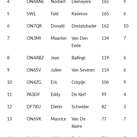
4
ON4ANE
Norbert
Demeyere
165
9
5
SWL
Faid
Kasimov
165
6
6
ON7QR
Donald
Destatsbader
162
10
7
ON3MI
Maarten
Van Den
134
7
Eede
8
ON4ABZ
Jean
Ballings
119
6
9
ON6SV
Julien
Van Severen
114
6
10
ON4ZG
Eric
Crispijn
106
9
11
PA3EIF
Eddy
De Kerf
99
4
12
DF7XU
Dieter
Schwider
82
3
13
ON6VK
Maurice
Van De
77
7
Keere