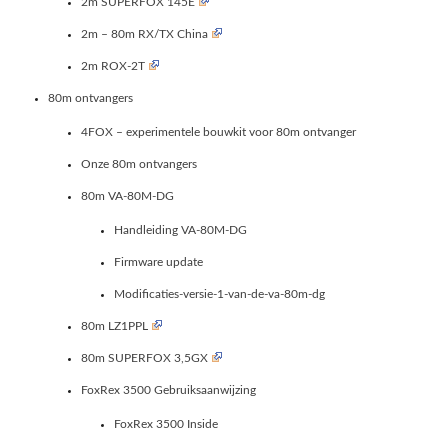
2m SUPERFOX 145E
2m – 80m RX/TX China
2m ROX-2T
80m ontvangers
4FOX – experimentele bouwkit voor 80m ontvanger
Onze 80m ontvangers
80m VA-80M-DG
Handleiding VA-80M-DG
Firmware update
Modificaties-versie-1-van-de-va-80m-dg
80m LZ1PPL
80m SUPERFOX 3,5GX
FoxRex 3500 Gebruiksaanwijzing
FoxRex 3500 Inside