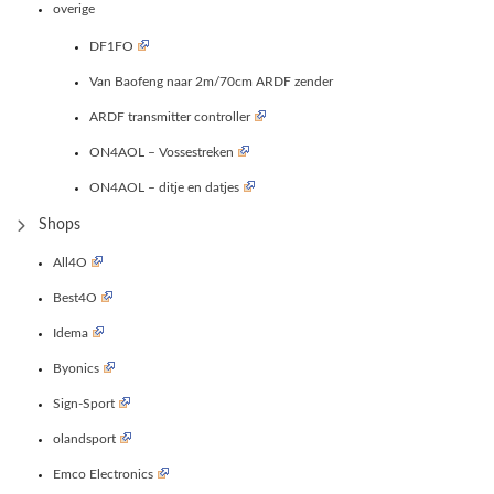
overige
DF1FO
Van Baofeng naar 2m/70cm ARDF zender
ARDF transmitter controller
ON4AOL – Vossestreken
ON4AOL – ditje en datjes
Shops
All4O
Best4O
Idema
Byonics
Sign-Sport
olandsport
Emco Electronics