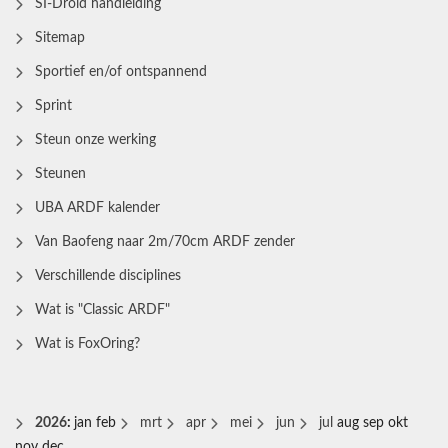
SI-Droid handleiding
Sitemap
Sportief en/of ontspannend
Sprint
Steun onze werking
Steunen
UBA ARDF kalender
Van Baofeng naar 2m/70cm ARDF zender
Verschillende disciplines
Wat is "Classic ARDF"
Wat is FoxOring?
2026
:
jan
feb
mrt
apr
mei
jun
jul
aug
sep
okt
nov
dec