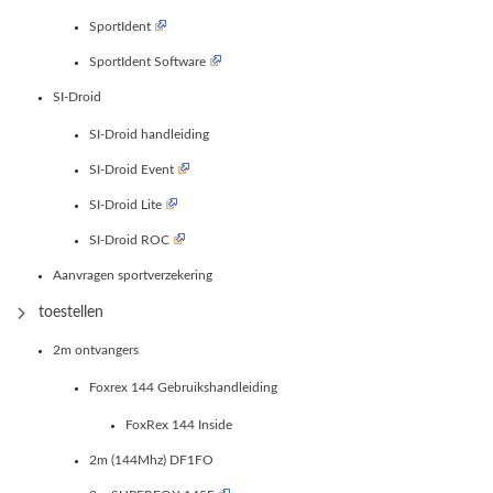
SportIdent
SportIdent Software
SI-Droid
SI-Droid handleiding
SI-Droid Event
SI-Droid Lite
SI-Droid ROC
Aanvragen sportverzekering
toestellen
2m ontvangers
Foxrex 144 Gebruikshandleiding
FoxRex 144 Inside
2m (144Mhz) DF1FO