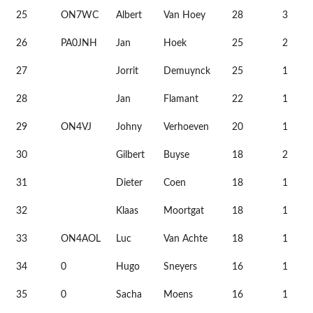
25
ON7WC
Albert
Van Hoey
28
3
26
PA0JNH
Jan
Hoek
25
2
27
Jorrit
Demuynck
25
1
28
Jan
Flamant
22
1
29
ON4VJ
Johny
Verhoeven
20
1
30
Gilbert
Buyse
18
2
31
Dieter
Coen
18
1
32
Klaas
Moortgat
18
1
33
ON4AOL
Luc
Van Achte
18
1
34
0
Hugo
Sneyers
16
1
35
0
Sacha
Moens
16
1