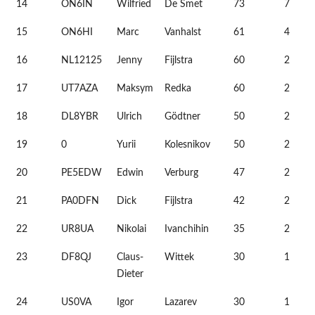
14
ON6IN
Wilfried
De Smet
73
7
15
ON6HI
Marc
Vanhalst
61
4
16
NL12125
Jenny
Fijlstra
60
2
17
UT7AZA
Maksym
Redka
60
2
18
DL8YBR
Ulrich
Gödtner
50
2
19
0
Yurii
Kolesnikov
50
2
20
PE5EDW
Edwin
Verburg
47
2
21
PA0DFN
Dick
Fijlstra
42
2
22
UR8UA
Nikolai
Ivanchihin
35
2
23
DF8QJ
Claus-
Wittek
30
1
Dieter
24
US0VA
Igor
Lazarev
30
1