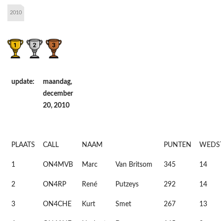
2010
update:
maandag,
december
20, 2010
PLAATS
CALL
NAAM
PUNTEN
WEDS
1
ON4MVB
Marc
Van Britsom
345
14
2
ON4RP
René
Putzeys
292
14
3
ON4CHE
Kurt
Smet
267
13