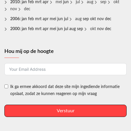
2010
:
jan
feb
mrt
apr
mei
jun
jul
aug
sep
okt
nov
dec
2006
:
jan
feb
mrt
apr
mei
jun
jul
aug
sep
okt
nov
dec
2000
:
jan
feb
mrt
apr
mei
jun
jul
aug
sep
okt
nov
dec
Hou mij op de hoogte
Ik ga ermee akkoord dat deze site mijn ingediende informatie
opslaat, zodat ze kunnen reageren op mijn vraag
Verstuur