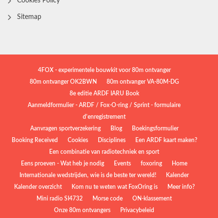
Cookies Policy
Sitemap
4FOX - experimentele bouwkit voor 80m ontvanger
80m ontvanger OK2BWN
80m ontvanger VA-80M-DG
8e editie ARDF IARU Book
Aanmeldformulier - ARDF / Fox-O-ring / Sprint - formulaire
d'enregistrement
Aanvragen sportverzekering
Blog
Boekingsformulier
Booking Received
Cookies
Disciplines
Een ARDF kaart maken?
Een combinatie van radiotechniek en sport
Eens proeven - Wat heb je nodig
Events
foxoring
Home
Internationale wedstrijden, wie is de beste ter wereld!
Kalender
Kalender overzicht
Kom nu te weten wat FoxOring is
Meer info?
Mini radio SI4732
Morse code
ON-klassement
Onze 80m ontvangers
Privacybeleid