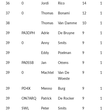
36
0
Jordi
Rico
14
1
37
0
Thomas
Bonami
12
1
38
Thomas
Van Damme
10
1
39
PA3DPH
Adrie
De Bruyne
9
1
39
0
Anny
Smits
9
1
39
Eddy
Poelman
9
1
39
PA0SSB
Jan
Ottens
9
1
39
0
Machtel
Van De
9
1
Woeste
39
PD4X
Menno
Burg
9
1
39
ON7ARQ
Patrick
De Rocker
9
1
39
SWL
Peter
Smits
9
1