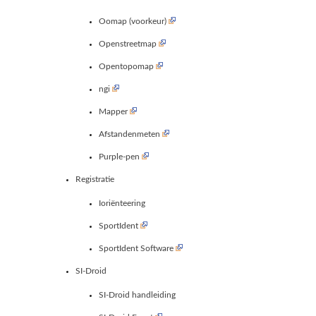
Oomap (voorkeur)
Openstreetmap
Opentopomap
ngi
Mapper
Afstandenmeten
Purple-pen
Registratie
Ioriënteering
SportIdent
SportIdent Software
SI-Droid
SI-Droid handleiding