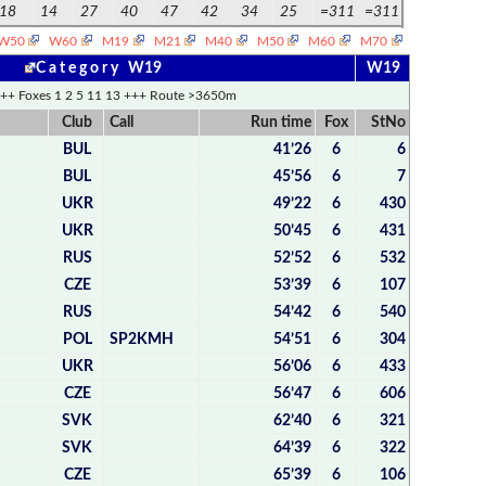
18
14
27
40
47
42
34
25
=311
=311
W50
W60
M19
M21
M40
M50
M60
M70
C a t e g o r y W19
W19
++ Foxes 1 2 5 11 13 +++ Route >3650m
Club
Call
Run time
Fox
StNo
BUL
41’26
6
6
BUL
45’56
6
7
UKR
49’22
6
430
UKR
50’45
6
431
RUS
52’52
6
532
CZE
53’39
6
107
RUS
54’42
6
540
POL
SP2KMH
54’51
6
304
UKR
56’06
6
433
CZE
56’47
6
606
SVK
62’40
6
321
SVK
64’39
6
322
CZE
65’39
6
106