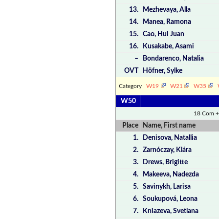
13.
Mezhevaya, Alla
14.
Manea, Ramona
15.
Cao, Hui Juan
16.
Kusakabe, Asami
–
Bondarenco, Natalia
OVT
Höfner, Sylke
Category
W19
W21
W35
W50
18 Com +
Place
Name, First name
1.
Denisova, Natallia
2.
Zarnóczay, Klára
3.
Drews, Brigitte
4.
Makeeva, Nadezda
5.
Savinykh, Larisa
6.
Soukupová, Leona
7.
Kniazeva, Svetlana