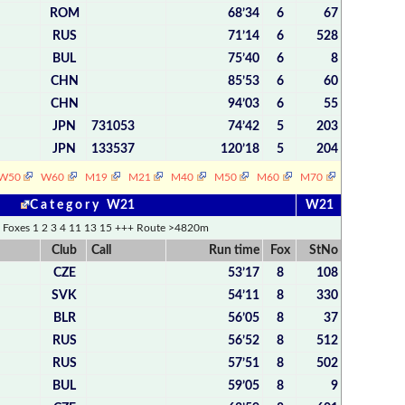
ROM
68’34
6
67
RUS
71’14
6
528
BUL
75’40
6
8
CHN
85’53
6
60
CHN
94’03
6
55
JPN
731053
74’42
5
203
JPN
133537
120’18
5
204
W50
W60
M19
M21
M40
M50
M60
M70
C a t e g o r y W21
W21
 Foxes 1 2 3 4 11 13 15 +++ Route >4820m
Club
Call
Run time
Fox
StNo
CZE
53’17
8
108
SVK
54’11
8
330
BLR
56’05
8
37
RUS
56’52
8
512
RUS
57’51
8
502
BUL
59’05
8
9