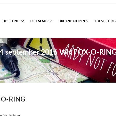
DISCIPLINES
DEELNEMER
ORGANISATOREN
TOESTELLEN
4 september 2016 WK FOX-O-RIN
-O-RING
rc Van Britsom