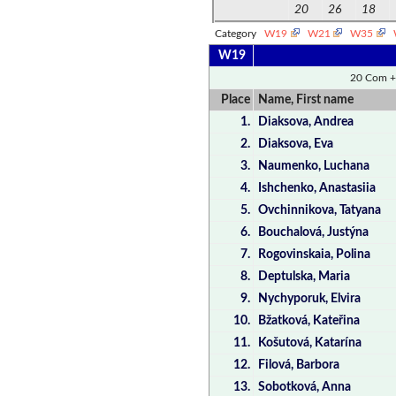
20
26
18
Category
W19
W21
W35
W19
20 Com +
Place
Name, First name
1.
Diaksova, Andrea
2.
Diaksova, Eva
3.
Naumenko, Luchana
4.
Ishchenko, Anastasiia
5.
Ovchinnikova, Tatyana
6.
Bouchalová, Justýna
7.
Rogovinskaia, Polina
8.
Deptulska, Maria
9.
Nychyporuk, Elvira
10.
Bžatková, Kateřina
11.
Košutová, Katarína
12.
Filová, Barbora
13.
Sobotková, Anna