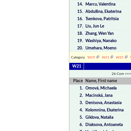
14.
Marcu, Valentina
15.
Abdullina, Ekaterina
16.
Tsenkova, Patritsia
17.
Liu, Jun Le
18.
Zhang, Wen Yan
19.
Washiya, Nanako
20.
Umehara, Moeno
Category
W19
W21
W35
W21
26 Com +++
Place
Name, First name
1.
Omová, Michaela
2.
Macinská, Jana
3.
Denisova, Anastasia
4.
Kolomnina, Ekaterina
5.
Giklova, Natalia
6.
Diaksova, Antoaneta