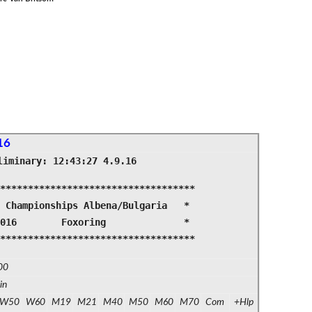
16
liminary: 12:43:27 4.9.16
************************************
 Championships Albena/Bulgaria *
.2016 Foxoring *
************************************
00
in
W50
W60
M19
M21
M40
M50
M60
M70
Com
+Hlp