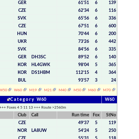
GER
61’51
6
139
CZE
62’34
6
116
SVK
65’56
6
336
CZE
67’51
6
600
HUN
70’44
6
200
UKR
73’26
6
442
SVK
84’56
6
335
GER
DH3SC
89’52
6
140
KOR
HL4GWK
98’04
5
365
KOR
DS1HBM
112’15
4
364
BUL
93’57
3
24
W50
W60
M19
M21
M40
M50
M60
M70
C a t e g o r y W60
W60
+++ Foxes 4 5 11 13 +++ Route >2560m
Club
Call
Run time
Fox
StNo
CZE
49’37
5
119
NOR
LA8UW
54’24
5
250
CZE
55’31
5
118