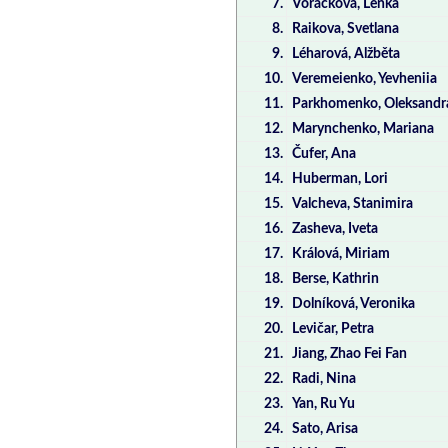
7.
Voráčková, Lenka
8.
Raikova, Svetlana
9.
Léharová, Alžběta
10.
Veremeienko, Yevheniia
11.
Parkhomenko, Oleksandr
12.
Marynchenko, Mariana
13.
Čufer, Ana
14.
Huberman, Lori
15.
Valcheva, Stanimira
16.
Zasheva, Iveta
17.
Králová, Miriam
18.
Berse, Kathrin
19.
Dolníková, Veronika
20.
Levičar, Petra
21.
Jiang, Zhao Fei Fan
22.
Radi, Nina
23.
Yan, Ru Yu
24.
Sato, Arisa