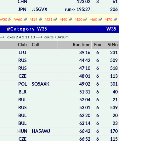
CHN
123’02
3
61
JPN
JJ5GVX
run-> 195:27
206
W50
W60
M19
M21
M40
M50
M60
M70
C a t e g o r y W35
W35
++ Foxes 2 4 5 11 13 +++ Route >3410m
Club
Call
Run time
Fox
StNo
LTU
39’16
6
231
RUS
44’42
6
509
RUS
47’10
6
518
CZE
48’01
6
113
POL
SQ5AXK
49’02
6
301
BLR
51’31
6
40
BUL
52’04
6
21
RUS
53’01
6
539
BUL
62’20
6
20
BUL
63’14
6
23
HUN
HA5AWJ
66’42
6
170
CZE
66’52
6
115