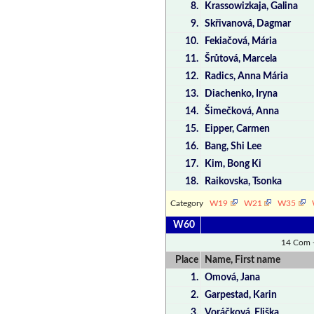
8.
Krassowizkaja, Galina
9.
Skřivanová, Dagmar
10.
Fekiačová, Mária
11.
Šrůtová, Marcela
12.
Radics, Anna Mária
13.
Diachenko, Iryna
14.
Šimečková, Anna
15.
Eipper, Carmen
16.
Bang, Shi Lee
17.
Kim, Bong Ki
18.
Raikovska, Tsonka
Category
W19
W21
W35
W60
14 Com 
Place
Name, First name
1.
Omová, Jana
2.
Garpestad, Karin
3.
Voráčková, Eliška