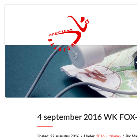
4 september 2016 WK FOX
Posted:
22 augustus 2016
/
Under:
2016
,
uitslagen
/
By:
Ma