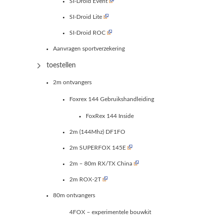
SI-Droid Event
SI-Droid Lite
SI-Droid ROC
Aanvragen sportverzekering
toestellen
2m ontvangers
Foxrex 144 Gebruikshandleiding
FoxRex 144 Inside
2m (144Mhz) DF1FO
2m SUPERFOX 145E
2m – 80m RX/TX China
2m ROX-2T
80m ontvangers
4FOX – experimentele bouwkit