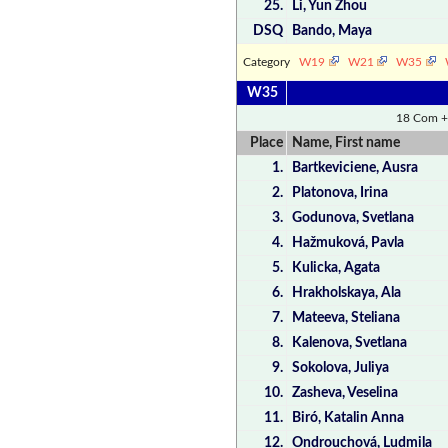
25.
Li, Yun Zhou
DSQ
Bando, Maya
Category
W19
W21
W35
W35
18 Com +
Place
Name, First name
1.
Bartkeviciene, Ausra
2.
Platonova, Irina
3.
Godunova, Svetlana
4.
Hažmuková, Pavla
5.
Kulicka, Agata
6.
Hrakholskaya, Ala
7.
Mateeva, Steliana
8.
Kalenova, Svetlana
9.
Sokolova, Juliya
10.
Zasheva, Veselina
11.
Biró, Katalin Anna
12.
Ondrouchová, Ludmila