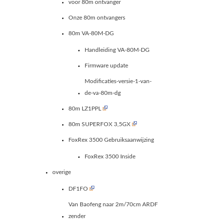
voor 80m ontvanger
Onze 80m ontvangers
80m VA-80M-DG
Handleiding VA-80M-DG
Firmware update
Modificaties-versie-1-van-
de-va-80m-dg
80m LZ1PPL
80m SUPERFOX 3,5GX
FoxRex 3500 Gebruiksaanwijzing
FoxRex 3500 Inside
overige
DF1FO
Van Baofeng naar 2m/70cm ARDF
zender