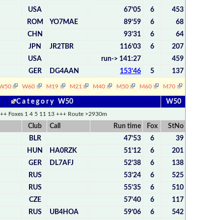
USA
67’05
6
453
ROM
YO7MAE
89’59
6
68
CHN
93’31
6
64
JPN
JR2TBR
116’03
6
207
USA
run-> 141:27
459
GER
DG4AAN
153’46
5
137
W50
W60
M19
M21
M40
M50
M60
M70
C a t e g o r y W50
W50
++ Foxes 1 4 5 11 13 +++ Route >2930m
Club
Call
Run time
Fox
StNo
BLR
47’53
6
39
HUN
HA0RZK
51’12
6
201
GER
DL7AFJ
52’38
6
138
RUS
53’24
6
525
RUS
55’35
6
510
CZE
57’40
6
117
RUS
UB4HOA
59’06
6
542