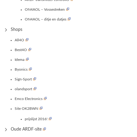
ON4AOL – Vossestreken
ON4AOL – ditje en datjes
Shops
All4O
Best4O
Idema
Byonics
Sign-Sport
olandsport
Emco Electronics
Site OK2BWN
prijslijst 2016!
Oude ARDF-site