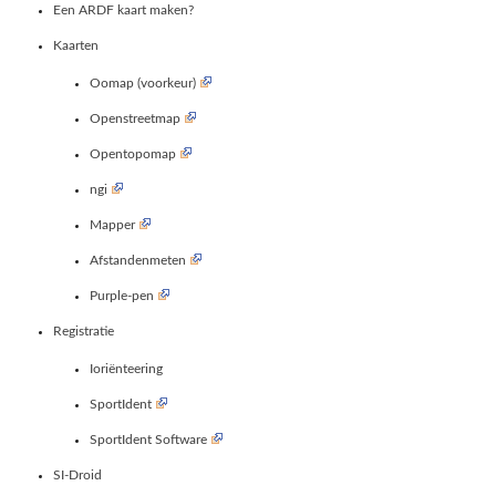
Een ARDF kaart maken?
Kaarten
Oomap (voorkeur)
Openstreetmap
Opentopomap
ngi
Mapper
Afstandenmeten
Purple-pen
Registratie
Ioriënteering
SportIdent
SportIdent Software
SI-Droid