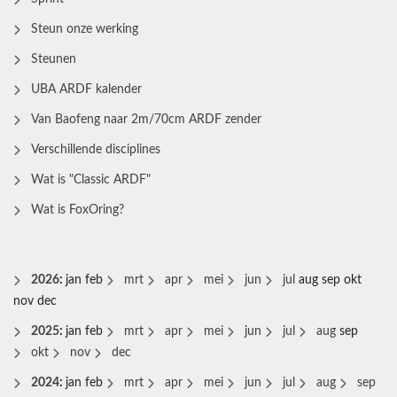
Steun onze werking
Steunen
UBA ARDF kalender
Van Baofeng naar 2m/70cm ARDF zender
Verschillende disciplines
Wat is "Classic ARDF"
Wat is FoxOring?
2026
:
jan
feb
mrt
apr
mei
jun
jul
aug
sep
okt
nov
dec
2025
:
jan
feb
mrt
apr
mei
jun
jul
aug
sep
okt
nov
dec
2024
:
jan
feb
mrt
apr
mei
jun
jul
aug
sep