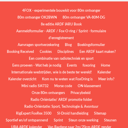
4FOX - experimentele bouwkit voor 80m ontvanger
80m ontvanger OK2BWN
80m ontvanger VA-80M-DG
8e editie ARDF IARU Book
Aanmeldformulier - ARDF / Fox-O-ring / Sprint - formulaire
d'enregistrement
Aanvragen sportverzekering
Blog
Boekingsformulier
Booking Received
Cookies
Disciplines
Een ARDF kaart maken?
Een combinatie van radiotechniek en sport
Eens proeven - Wat heb je nodig
Events
foxoring
Home
Internationale wedstrijden, wie is de beste ter wereld!
Kalender
Kalender overzicht
Kom nu te weten wat FoxOring is
Meer info?
Mini radio SI4732
Morse code
ON-klassement
Onze 80m ontvangers
Privacybeleid
Radio Oriëntatie/ ARDF promotie folder
Radio‑Oriëntatie: Sport, Technologie & Avontuur
RigExpert FoxRex 3500
SI-Droid handleiding
Sitemap
Sportief en/of ontspannend
Sprint
Steun onze werking
Steunen
UBA ARDF kalender
Van Baofeng naar 2m/70cm ARDF zender