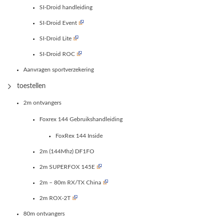
SI-Droid handleiding
SI-Droid Event
SI-Droid Lite
SI-Droid ROC
Aanvragen sportverzekering
toestellen
2m ontvangers
Foxrex 144 Gebruikshandleiding
FoxRex 144 Inside
2m (144Mhz) DF1FO
2m SUPERFOX 145E
2m – 80m RX/TX China
2m ROX-2T
80m ontvangers