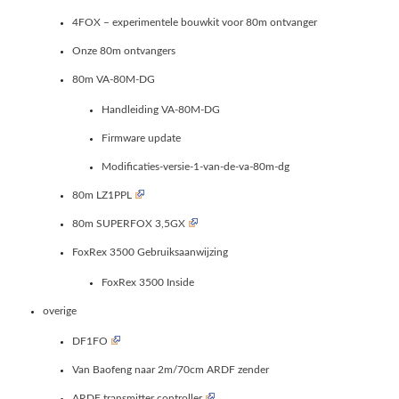
4FOX – experimentele bouwkit voor 80m ontvanger
Onze 80m ontvangers
80m VA-80M-DG
Handleiding VA-80M-DG
Firmware update
Modificaties-versie-1-van-de-va-80m-dg
80m LZ1PPL
80m SUPERFOX 3,5GX
FoxRex 3500 Gebruiksaanwijzing
FoxRex 3500 Inside
overige
DF1FO
Van Baofeng naar 2m/70cm ARDF zender
ARDF transmitter controller