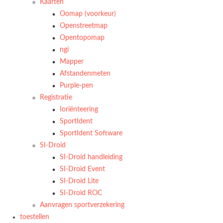
Kaarten
Oomap (voorkeur)
Openstreetmap
Opentopomap
ngi
Mapper
Afstandenmeten
Purple-pen
Registratie
Ioriënteering
SportIdent
SportIdent Software
SI-Droid
SI-Droid handleiding
SI-Droid Event
SI-Droid Lite
SI-Droid ROC
Aanvragen sportverzekering
toestellen