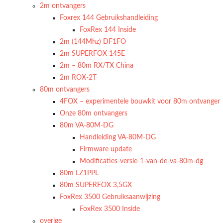
2m ontvangers
Foxrex 144 Gebruikshandleiding
FoxRex 144 Inside
2m (144Mhz) DF1FO
2m SUPERFOX 145E
2m – 80m RX/TX China
2m ROX-2T
80m ontvangers
4FOX – experimentele bouwkit voor 80m ontvanger
Onze 80m ontvangers
80m VA-80M-DG
Handleiding VA-80M-DG
Firmware update
Modificaties-versie-1-van-de-va-80m-dg
80m LZ1PPL
80m SUPERFOX 3,5GX
FoxRex 3500 Gebruiksaanwijzing
FoxRex 3500 Inside
overige