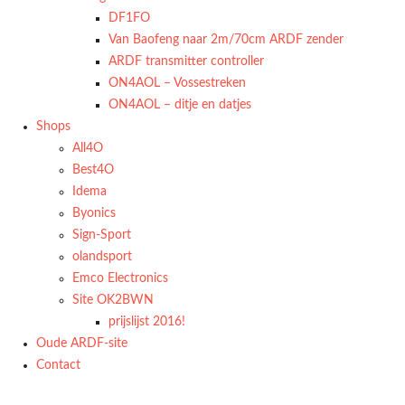
DF1FO
Van Baofeng naar 2m/70cm ARDF zender
ARDF transmitter controller
ON4AOL – Vossestreken
ON4AOL – ditje en datjes
Shops
All4O
Best4O
Idema
Byonics
Sign-Sport
olandsport
Emco Electronics
Site OK2BWN
prijslijst 2016!
Oude ARDF-site
Contact