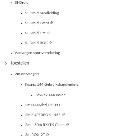
SI-Droid
SI-Droid handleiding
SI-Droid Event
SI-Droid Lite
SI-Droid ROC
Aanvragen sportverzekering
toestellen
2m ontvangers
Foxrex 144 Gebruikshandleiding
FoxRex 144 Inside
2m (144Mhz) DF1FO
2m SUPERFOX 145E
2m – 80m RX/TX China
2m ROX-2T