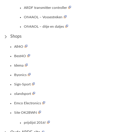
ARDF transmitter controller
ON4AOL – Vossestreken
ON4AOL – ditje en datjes
Shops
All4O
Best4O
Idema
Byonics
Sign-Sport
olandsport
Emco Electronics
Site OK2BWN
prijslijst 2016!