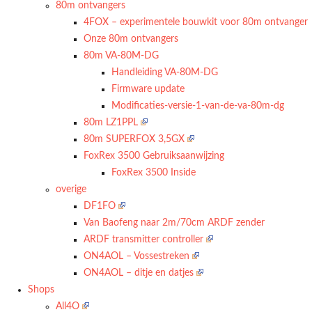
80m ontvangers
4FOX – experimentele bouwkit voor 80m ontvanger
Onze 80m ontvangers
80m VA-80M-DG
Handleiding VA-80M-DG
Firmware update
Modificaties-versie-1-van-de-va-80m-dg
80m LZ1PPL
80m SUPERFOX 3,5GX
FoxRex 3500 Gebruiksaanwijzing
FoxRex 3500 Inside
overige
DF1FO
Van Baofeng naar 2m/70cm ARDF zender
ARDF transmitter controller
ON4AOL – Vossestreken
ON4AOL – ditje en datjes
Shops
All4O