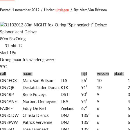
Posted:
1 november 2012
/
Under:
uitslagen
/
By:
Marc Van Britsom
Spinnenjacht Deinze
80m FoxOring
31-okt-12
start 19u
Droog maar fris winderig weer.
9°C.
call
naam
tijd
vossen
plaats
ON4FOX
Marc Van Britsom
TLS
56′
10
1
ON7QR
Destatsbader Donald
KTK
91′
10
2
ON4RP
René Putzeys
DST
90′
9
3
ON4ANE
Norbert Demeyere
TRA
94′
9
4
PA3EIF
Eddy De Kerf
Zeeland
67′
6
5
ON3CDW
Christa Dierick
DNZ
135′
6
6
ON3PVW
Patrick Vervenne
DNZ
135′
6
6
ON5SD
José Lampaert
DNZ
135′
6
6