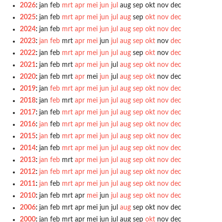
2026
:
jan
feb
mrt
apr
mei
jun
jul
aug
sep
okt
nov
dec
2025
:
jan
feb
mrt
apr
mei
jun
jul
aug
sep
okt
nov
dec
2024
:
jan
feb
mrt
apr
mei
jun
jul
aug
sep
okt
nov
dec
2023
:
jan
feb
mrt
apr
mei
jun
jul
aug
sep
okt
nov
dec
2022
:
jan
feb
mrt
apr
mei
jun
jul
aug
sep
okt
nov
dec
2021
:
jan
feb
mrt
apr
mei
jun
jul
aug
sep
okt
nov
dec
2020
:
jan
feb
mrt
apr
mei
jun
jul
aug
sep
okt
nov
dec
2019
:
jan
feb
mrt
apr
mei
jun
jul
aug
sep
okt
nov
dec
2018
:
jan
feb
mrt
apr
mei
jun
jul
aug
sep
okt
nov
dec
2017
:
jan
feb
mrt
apr
mei
jun
jul
aug
sep
okt
nov
dec
2016
:
jan
feb
mrt
apr
mei
jun
jul
aug
sep
okt
nov
dec
2015
:
jan
feb
mrt
apr
mei
jun
jul
aug
sep
okt
nov
dec
2014
:
jan
feb
mrt
apr
mei
jun
jul
aug
sep
okt
nov
dec
2013
:
jan
feb
mrt
apr
mei
jun
jul
aug
sep
okt
nov
dec
2012
:
jan
feb
mrt
apr
mei
jun
jul
aug
sep
okt
nov
dec
2011
:
jan
feb
mrt
apr
mei
jun
jul
aug
sep
okt
nov
dec
2010
:
jan
feb
mrt
apr
mei
jun
jul
aug
sep
okt
nov
dec
2006
:
jan
feb
mrt
apr
mei
jun
jul
aug
sep
okt
nov
dec
2000
:
jan
feb
mrt
apr
mei
jun
jul
aug
sep
okt
nov
dec