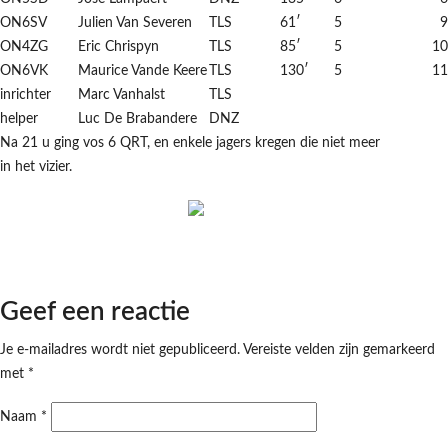
ON6SV
Julien Van Severen
TLS
61′
5
9
ON4ZG
Eric Chrispyn
TLS
85′
5
10
ON6VK
Maurice Vande Keere
TLS
130′
5
11
inrichter
Marc Vanhalst
TLS
helper
Luc De Brabandere
DNZ
Na 21 u ging vos 6 QRT, en enkele jagers kregen die niet meer
in het vizier.
Geef een reactie
Je e-mailadres wordt niet gepubliceerd.
Vereiste velden zijn gemarkeerd
met
*
Naam
*