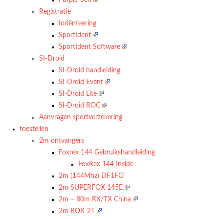
Purple-pen
Registratie
Ioriënteering
SportIdent
SportIdent Software
SI-Droid
SI-Droid handleiding
SI-Droid Event
SI-Droid Lite
SI-Droid ROC
Aanvragen sportverzekering
toestellen
2m ontvangers
Foxrex 144 Gebruikshandleiding
FoxRex 144 Inside
2m (144Mhz) DF1FO
2m SUPERFOX 145E
2m – 80m RX/TX China
2m ROX-2T