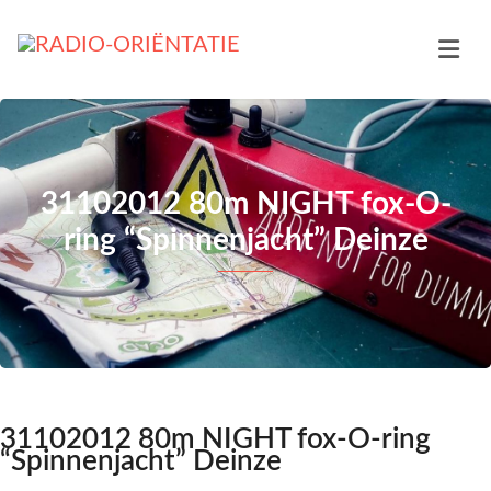
31102012 80m NIGHT fox-O-
ring “Spinnenjacht” Deinze
31102012 80m NIGHT fox-O-ring
“Spinnenjacht” Deinze