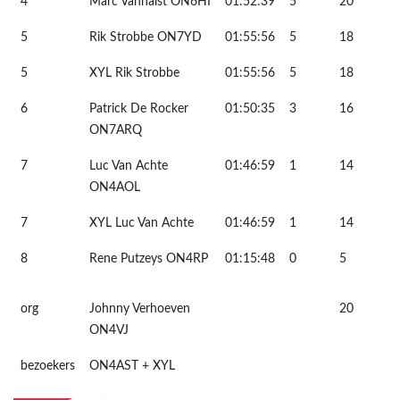
4
Marc Vanhalst ON6HI
01:52:39
5
20
5
Rik Strobbe ON7YD
01:55:56
5
18
5
XYL Rik Strobbe
01:55:56
5
18
6
Patrick De Rocker
01:50:35
3
16
ON7ARQ
7
Luc Van Achte
01:46:59
1
14
ON4AOL
7
XYL Luc Van Achte
01:46:59
1
14
8
Rene Putzeys ON4RP
01:15:48
0
5
org
Johnny Verhoeven
20
ON4VJ
bezoekers
ON4AST + XYL