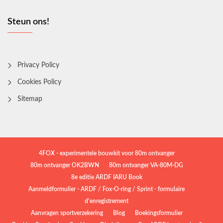
Steun ons!
Privacy Policy
Cookies Policy
Sitemap
4FOX - experimentele bouwkit voor 80m ontvanger
80m ontvanger OK2BWN
80m ontvanger VA-80M-DG
8e editie ARDF IARU Book
Aanmeldformulier - ARDF / Fox-O-ring / Sprint - formulaire
d'enregistrement
Aanvragen sportverzekering
Blog
Boekingsformulier