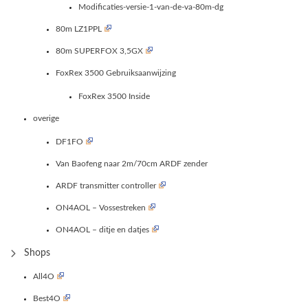
Modificaties-versie-1-van-de-va-80m-dg
80m LZ1PPL
80m SUPERFOX 3,5GX
FoxRex 3500 Gebruiksaanwijzing
FoxRex 3500 Inside
overige
DF1FO
Van Baofeng naar 2m/70cm ARDF zender
ARDF transmitter controller
ON4AOL – Vossestreken
ON4AOL – ditje en datjes
Shops
All4O
Best4O