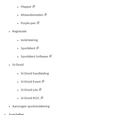
Mapper
Afstandenmeten
Purple-pen
Registratie
Ioriënteering
SportIdent
SportIdent Software
SI-Droid
SI-Droid handleiding
SI-Droid Event
SI-Droid Lite
SI-Droid ROC
Aanvragen sportverzekering
toestellen