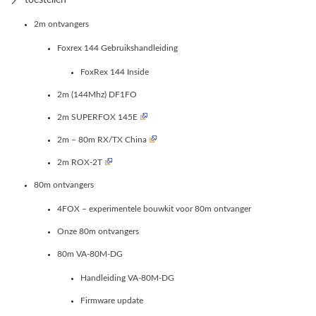
2m ontvangers
Foxrex 144 Gebruikshandleiding
FoxRex 144 Inside
2m (144Mhz) DF1FO
2m SUPERFOX 145E
2m – 80m RX/TX China
2m ROX-2T
80m ontvangers
4FOX – experimentele bouwkit voor 80m ontvanger
Onze 80m ontvangers
80m VA-80M-DG
Handleiding VA-80M-DG
Firmware update