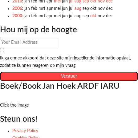
2010
:
jan
feb
mrt
apr
mei
jun
jul
aug
sep
okt
nov
dec
2006
:
jan
feb
mrt
apr
mei
jun
jul
aug
sep
okt
nov
dec
2000
:
jan
feb
mrt
apr
mei
jun
jul
aug
sep
okt
nov
dec
Hou mij op de hoogte
Ik ga ermee akkoord dat deze site mijn ingediende informatie opslaat,
zodat ze kunnen reageren op mijn vraag
Verstuur
Boek/Book Jan Hoek ARDF IARU
Click the image
Steun ons!
Privacy Policy