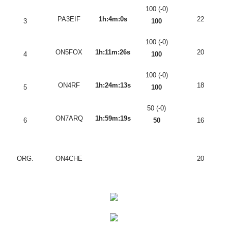
100 (-0)
PA3EIF
1h:4m:0s
22
3
100
100 (-0)
ON5FOX
1h:11m:26s
20
4
100
100 (-0)
ON4RF
1h:24m:13s
18
5
100
50 (-0)
ON7ARQ
1h:59m:19s
6
50
16
ORG.
ON4CHE
20