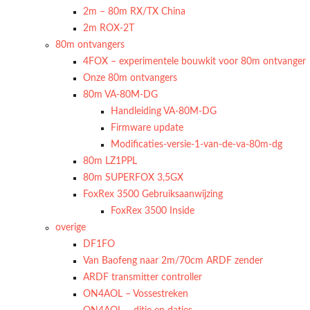
2m – 80m RX/TX China
2m ROX-2T
80m ontvangers
4FOX – experimentele bouwkit voor 80m ontvanger
Onze 80m ontvangers
80m VA-80M-DG
Handleiding VA-80M-DG
Firmware update
Modificaties-versie-1-van-de-va-80m-dg
80m LZ1PPL
80m SUPERFOX 3,5GX
FoxRex 3500 Gebruiksaanwijzing
FoxRex 3500 Inside
overige
DF1FO
Van Baofeng naar 2m/70cm ARDF zender
ARDF transmitter controller
ON4AOL – Vossestreken