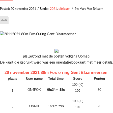
Posted:
20 november 2021
/
Under:
2021
,
uitslagen
/
By:
Marc Van Britsom
2021
plattegrond met de posten volgens Oomap.
De kaart die gebruikt werd was een oriëntatieloopkaart met meer details.
20 november 2021 80m Fox-o-ring Gent Blaarmeersen
plaats
User name
Total time
Score
Punten
100 (-0)
ON4FOX
0h:34m:18s
30
1
100
100 (-0)
ON6HI
1h:1m:59s
25
2
100