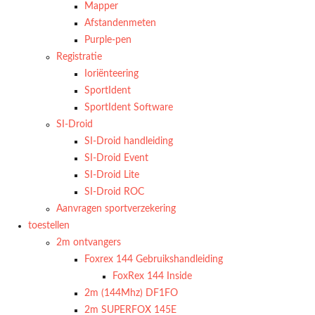
Mapper
Afstandenmeten
Purple-pen
Registratie
Ioriënteering
SportIdent
SportIdent Software
SI-Droid
SI-Droid handleiding
SI-Droid Event
SI-Droid Lite
SI-Droid ROC
Aanvragen sportverzekering
toestellen
2m ontvangers
Foxrex 144 Gebruikshandleiding
FoxRex 144 Inside
2m (144Mhz) DF1FO
2m SUPERFOX 145E