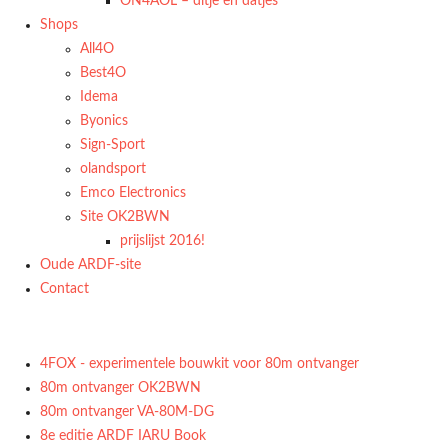
ON4AOL – ditje en datjes
Shops
All4O
Best4O
Idema
Byonics
Sign-Sport
olandsport
Emco Electronics
Site OK2BWN
prijslijst 2016!
Oude ARDF-site
Contact
4FOX - experimentele bouwkit voor 80m ontvanger
80m ontvanger OK2BWN
80m ontvanger VA-80M-DG
8e editie ARDF IARU Book