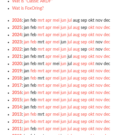
Wat is "Classic ARDF"
Wat is FoxOring?
2026
:
jan
feb
mrt
apr
mei
jun
jul
aug
sep
okt
nov
dec
2025
:
jan
feb
mrt
apr
mei
jun
jul
aug
sep
okt
nov
dec
2024
:
jan
feb
mrt
apr
mei
jun
jul
aug
sep
okt
nov
dec
2023
:
jan
feb
mrt
apr
mei
jun
jul
aug
sep
okt
nov
dec
2022
:
jan
feb
mrt
apr
mei
jun
jul
aug
sep
okt
nov
dec
2021
:
jan
feb
mrt
apr
mei
jun
jul
aug
sep
okt
nov
dec
2020
:
jan
feb
mrt
apr
mei
jun
jul
aug
sep
okt
nov
dec
2019
:
jan
feb
mrt
apr
mei
jun
jul
aug
sep
okt
nov
dec
2018
:
jan
feb
mrt
apr
mei
jun
jul
aug
sep
okt
nov
dec
2017
:
jan
feb
mrt
apr
mei
jun
jul
aug
sep
okt
nov
dec
2016
:
jan
feb
mrt
apr
mei
jun
jul
aug
sep
okt
nov
dec
2015
:
jan
feb
mrt
apr
mei
jun
jul
aug
sep
okt
nov
dec
2014
:
jan
feb
mrt
apr
mei
jun
jul
aug
sep
okt
nov
dec
2013
:
jan
feb
mrt
apr
mei
jun
jul
aug
sep
okt
nov
dec
2012
:
jan
feb
mrt
apr
mei
jun
jul
aug
sep
okt
nov
dec
2011
:
jan
feb
mrt
apr
mei
jun
jul
aug
sep
okt
nov
dec