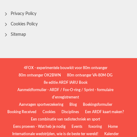
Privacy Policy
Cookies Policy
Sitemap
4FOX - experimentele bouwkit voor 80m ontvanger
80m ontvanger OK2BWN
80m ontvanger VA-80M-DG
8e editie ARDF IARU Book
Aanmeldformulier - ARDF / Fox-O-ring / Sprint - formulaire
d'enregistrement
Aanvragen sportverzekering
Blog
Boekingsformulier
Booking Received
Cookies
Disciplines
Een ARDF kaart maken?
Een combinatie van radiotechniek en sport
Eens proeven - Wat heb je nodig
Events
foxoring
Home
Internationale wedstrijden, wie is de beste ter wereld!
Kalender