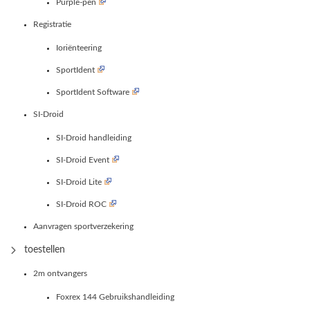
Purple-pen
Registratie
Ioriënteering
SportIdent
SportIdent Software
SI-Droid
SI-Droid handleiding
SI-Droid Event
SI-Droid Lite
SI-Droid ROC
Aanvragen sportverzekering
toestellen
2m ontvangers
Foxrex 144 Gebruikshandleiding