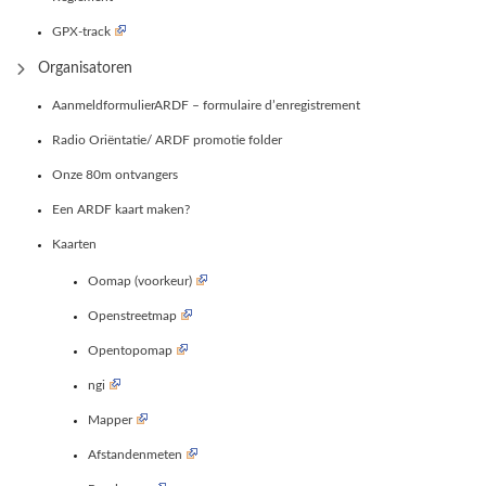
GPX-track
Organisatoren
AanmeldformulierARDF – formulaire d’enregistrement
Radio Oriëntatie/ ARDF promotie folder
Onze 80m ontvangers
Een ARDF kaart maken?
Kaarten
Oomap (voorkeur)
Openstreetmap
Opentopomap
ngi
Mapper
Afstandenmeten