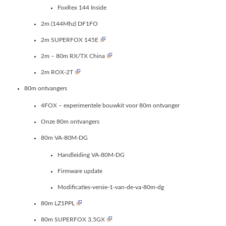
FoxRex 144 Inside
2m (144Mhz) DF1FO
2m SUPERFOX 145E
2m – 80m RX/TX China
2m ROX-2T
80m ontvangers
4FOX – experimentele bouwkit voor 80m ontvanger
Onze 80m ontvangers
80m VA-80M-DG
Handleiding VA-80M-DG
Firmware update
Modificaties-versie-1-van-de-va-80m-dg
80m LZ1PPL
80m SUPERFOX 3,5GX