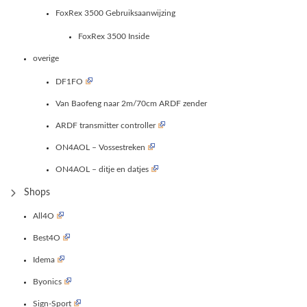
FoxRex 3500 Gebruiksaanwijzing
FoxRex 3500 Inside
overige
DF1FO
Van Baofeng naar 2m/70cm ARDF zender
ARDF transmitter controller
ON4AOL – Vossestreken
ON4AOL – ditje en datjes
Shops
All4O
Best4O
Idema
Byonics
Sign-Sport