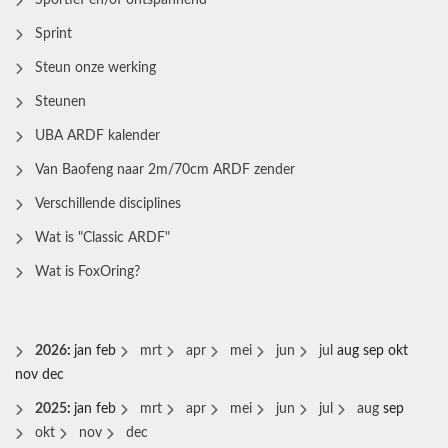
Sportief en/of ontspannend
Sprint
Steun onze werking
Steunen
UBA ARDF kalender
Van Baofeng naar 2m/70cm ARDF zender
Verschillende disciplines
Wat is "Classic ARDF"
Wat is FoxOring?
2026
:
jan
feb
mrt
apr
mei
jun
jul
aug
sep
okt
nov
dec
2025
:
jan
feb
mrt
apr
mei
jun
jul
aug
sep
okt
nov
dec