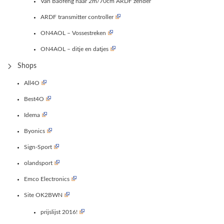
Van Baofeng naar 2m/70cm ARDF zender
ARDF transmitter controller
ON4AOL – Vossestreken
ON4AOL – ditje en datjes
Shops
All4O
Best4O
Idema
Byonics
Sign-Sport
olandsport
Emco Electronics
Site OK2BWN
prijslijst 2016!