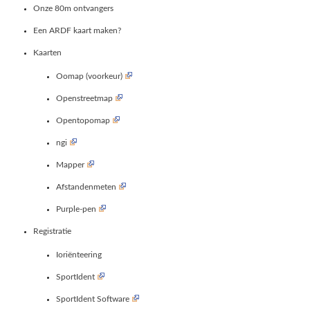
Onze 80m ontvangers
Een ARDF kaart maken?
Kaarten
Oomap (voorkeur)
Openstreetmap
Opentopomap
ngi
Mapper
Afstandenmeten
Purple-pen
Registratie
Ioriënteering
SportIdent
SportIdent Software