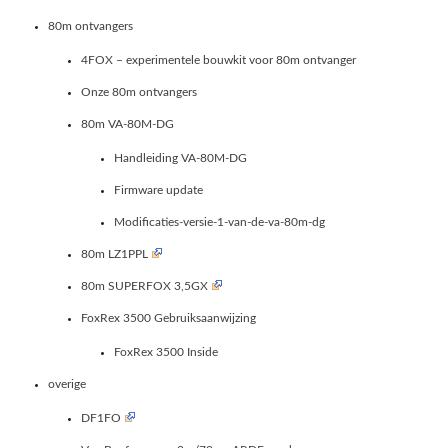
80m ontvangers
4FOX – experimentele bouwkit voor 80m ontvanger
Onze 80m ontvangers
80m VA-80M-DG
Handleiding VA-80M-DG
Firmware update
Modificaties-versie-1-van-de-va-80m-dg
80m LZ1PPL
80m SUPERFOX 3,5GX
FoxRex 3500 Gebruiksaanwijzing
FoxRex 3500 Inside
overige
DF1FO