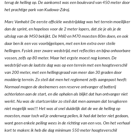
terug de helling op. De aankomst was een boulevard van 450 meter door
het prachtige park van Kudowa-Zdroj.
Marc Vanhalst De eerste officiële wedstrijddag was het terrein moeilijker
dan de sprint, en hopeloos voor de 2 meter lopers, dat zie je als je de
uitslag van de M50 bekijkt. De M60 en M70 moesten 80m doen, en ook
daar ben ik een vos voorbijgelopen, met een km extra over steile
hellingen. Fysiek zeer zware wedstrijd, met reflecties en bijna onhoorbare
vossen, zelfs op 80 meter. Maar het ergste moest nog komen. De
wedstrijd van de laatste dag was op een terrein met een hoogteverschil
van 200 meter, met een hellingsgraad van meer dan 30 graden door
modderig terrein. Zo steil dat men het reglement zelfs aangepast heeft:
Normaal mogen de deelnemers een reserve ontvanger of batterij
achterlaten aan de start, en die ophalen als blijkt dat hun ontvanger niet
werkt. Nu was de startcorridor zo steil dat men aannam dat terugkeren
niet mogelijk was!!! Het was al snel duidelijk dat de we de helling op
moesten, maar toch wil je onderweg peilen, ik had dat beter niet gedaan,
want geen enkele peiling wees in de richting van een vos. Om het verhaal
kort te maken: ik heb die dag minimum 550 meter hoogteverschil