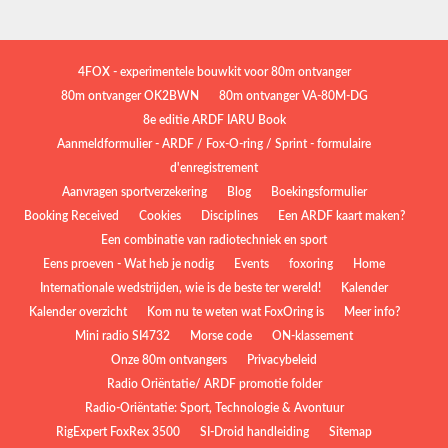
4FOX - experimentele bouwkit voor 80m ontvanger
80m ontvanger OK2BWN
80m ontvanger VA-80M-DG
8e editie ARDF IARU Book
Aanmeldformulier - ARDF / Fox-O-ring / Sprint - formulaire
d'enregistrement
Aanvragen sportverzekering
Blog
Boekingsformulier
Booking Received
Cookies
Disciplines
Een ARDF kaart maken?
Een combinatie van radiotechniek en sport
Eens proeven - Wat heb je nodig
Events
foxoring
Home
Internationale wedstrijden, wie is de beste ter wereld!
Kalender
Kalender overzicht
Kom nu te weten wat FoxOring is
Meer info?
Mini radio SI4732
Morse code
ON-klassement
Onze 80m ontvangers
Privacybeleid
Radio Oriëntatie/ ARDF promotie folder
Radio‑Oriëntatie: Sport, Technologie & Avontuur
RigExpert FoxRex 3500
SI-Droid handleiding
Sitemap