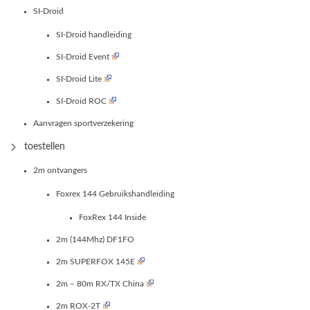
SI-Droid
SI-Droid handleiding
SI-Droid Event
SI-Droid Lite
SI-Droid ROC
Aanvragen sportverzekering
toestellen
2m ontvangers
Foxrex 144 Gebruikshandleiding
FoxRex 144 Inside
2m (144Mhz) DF1FO
2m SUPERFOX 145E
2m – 80m RX/TX China
2m ROX-2T