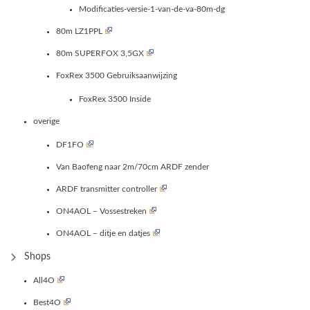
Modificaties-versie-1-van-de-va-80m-dg
80m LZ1PPL
80m SUPERFOX 3,5GX
FoxRex 3500 Gebruiksaanwijzing
FoxRex 3500 Inside
overige
DF1FO
Van Baofeng naar 2m/70cm ARDF zender
ARDF transmitter controller
ON4AOL – Vossestreken
ON4AOL – ditje en datjes
Shops
All4O
Best4O