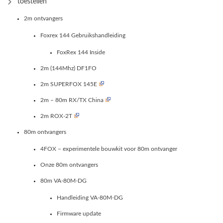
toestellen
2m ontvangers
Foxrex 144 Gebruikshandleiding
FoxRex 144 Inside
2m (144Mhz) DF1FO
2m SUPERFOX 145E
2m – 80m RX/TX China
2m ROX-2T
80m ontvangers
4FOX – experimentele bouwkit voor 80m ontvanger
Onze 80m ontvangers
80m VA-80M-DG
Handleiding VA-80M-DG
Firmware update