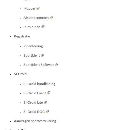
Mapper
Afstandenmeten
Purple-pen
Registratie
Ioriënteering
SportIdent
SportIdent Software
SI-Droid
SI-Droid handleiding
SI-Droid Event
SI-Droid Lite
SI-Droid ROC
Aanvragen sportverzekering