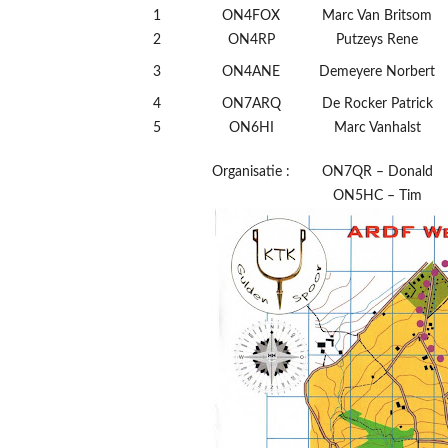
1
ON4FOX
Marc Van Britsom
2
ON4RP
Putzeys Rene
3
ON4ANE
Demeyere Norbert
4
ON7ARQ
De Rocker Patrick
5
ON6HI
Marc Vanhalst
Organisatie :
ON7QR – Donald
ON5HC – Tim