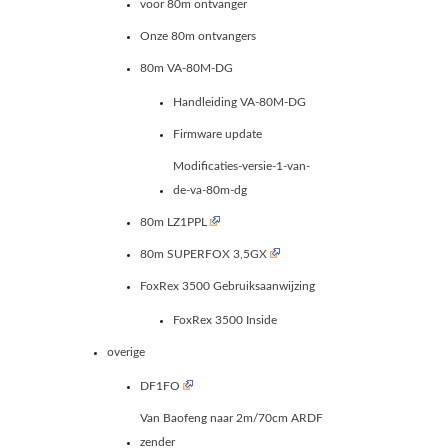
voor 80m ontvanger
Onze 80m ontvangers
80m VA-80M-DG
Handleiding VA-80M-DG
Firmware update
Modificaties-versie-1-van-
de-va-80m-dg
80m LZ1PPL
80m SUPERFOX 3,5GX
FoxRex 3500 Gebruiksaanwijzing
FoxRex 3500 Inside
overige
DF1FO
Van Baofeng naar 2m/70cm ARDF
zender