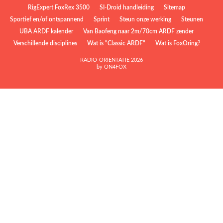
RigExpert FoxRex 3500
SI-Droid handleiding
Sitemap
Sportief en/of ontspannend
Sprint
Steun onze werking
Steunen
UBA ARDF kalender
Van Baofeng naar 2m/70cm ARDF zender
Verschillende disciplines
Wat is "Classic ARDF"
Wat is FoxOring?
RADIO-ORIËNTATIE 2026
by ON4FOX