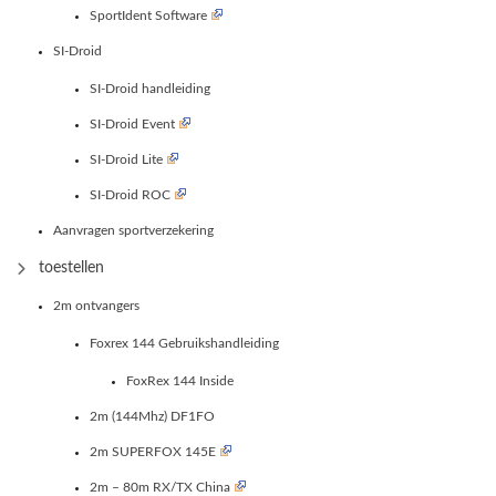
SportIdent Software
SI-Droid
SI-Droid handleiding
SI-Droid Event
SI-Droid Lite
SI-Droid ROC
Aanvragen sportverzekering
toestellen
2m ontvangers
Foxrex 144 Gebruikshandleiding
FoxRex 144 Inside
2m (144Mhz) DF1FO
2m SUPERFOX 145E
2m – 80m RX/TX China