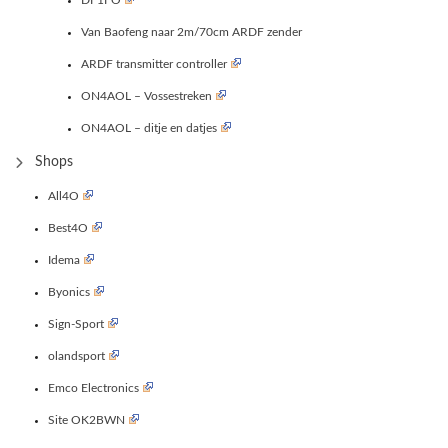
DF1FO
Van Baofeng naar 2m/70cm ARDF zender
ARDF transmitter controller
ON4AOL – Vossestreken
ON4AOL – ditje en datjes
Shops
All4O
Best4O
Idema
Byonics
Sign-Sport
olandsport
Emco Electronics
Site OK2BWN