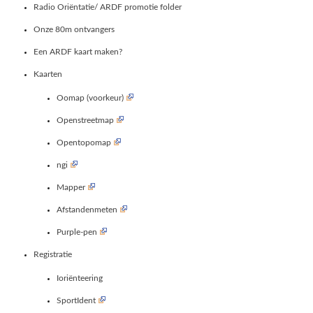
Radio Oriëntatie/ ARDF promotie folder
Onze 80m ontvangers
Een ARDF kaart maken?
Kaarten
Oomap (voorkeur)
Openstreetmap
Opentopomap
ngi
Mapper
Afstandenmeten
Purple-pen
Registratie
Ioriënteering
SportIdent