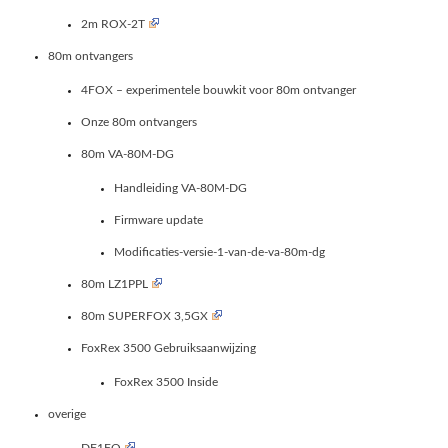
2m ROX-2T
80m ontvangers
4FOX – experimentele bouwkit voor 80m ontvanger
Onze 80m ontvangers
80m VA-80M-DG
Handleiding VA-80M-DG
Firmware update
Modificaties-versie-1-van-de-va-80m-dg
80m LZ1PPL
80m SUPERFOX 3,5GX
FoxRex 3500 Gebruiksaanwijzing
FoxRex 3500 Inside
overige