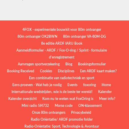
4FOX - experimentele bouwkit voor 80m ontvanger
80m ontvanger OK2BWN
80m ontvanger VA-80M-DG
8e editie ARDF IARU Book
Aanmeldformulier - ARDF / Fox-O-ring / Sprint - formulaire
d'enregistrement
Aanvragen sportverzekering
Blog
Boekingsformulier
Booking Received
Cookies
Disciplines
Een ARDF kaart maken?
Een combinatie van radiotechniek en sport
Eens proeven - Wat heb je nodig
Events
foxoring
Home
Internationale wedstrijden, wie is de beste ter wereld!
Kalender
Kalender overzicht
Kom nu te weten wat FoxOring is
Meer info?
Mini radio SI4732
Morse code
ON-klassement
Onze 80m ontvangers
Privacybeleid
Radio Oriëntatie/ ARDF promotie folder
Radio‑Oriëntatie: Sport, Technologie & Avontuur