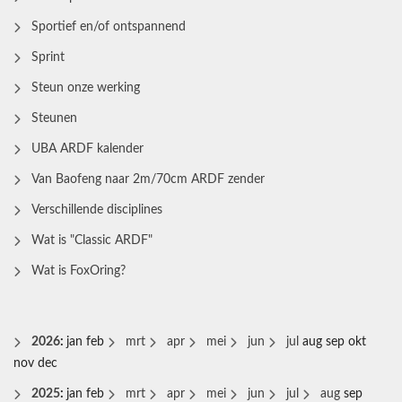
Sportief en/of ontspannend
Sprint
Steun onze werking
Steunen
UBA ARDF kalender
Van Baofeng naar 2m/70cm ARDF zender
Verschillende disciplines
Wat is "Classic ARDF"
Wat is FoxOring?
2026
:
jan
feb
mrt
apr
mei
jun
jul
aug
sep
okt
nov
dec
2025
:
jan
feb
mrt
apr
mei
jun
jul
aug
sep