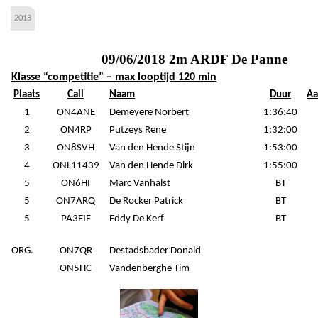
2018
09/06/2018 2m ARDF De Panne
Klasse “competitie” – max looptijd 120 min
Plaats
Call
Naam
Duur
Aa
1
ON4ANE
Demeyere Norbert
1:36:40
2
ON4RP
Putzeys Rene
1:32:00
3
ON8SVH
Van den Hende Stijn
1:53:00
4
ONL11439
Van den Hende Dirk
1:55:00
5
ON6HI
Marc Vanhalst
BT
5
ON7ARQ
De Rocker Patrick
BT
5
PA3EIF
Eddy De Kerf
BT
ORG.
ON7QR
Destadsbader Donald
ON5HC
Vandenberghe Tim