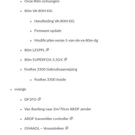
Onze 80m ontvangers
80m VA-80M-DG
Handleiding VA-80M-DG
Firmware update
Modificaties-versie-1-van-de-va-80m-dg
80m LZ1PPL
80m SUPERFOX 3,5GX
FoxRex 3500 Gebruiksaanwijzing
FoxRex 3500 Inside
overige
DF1FO
Van Baofeng naar 2m/70cm ARDF zender
ARDF transmitter controller
ON4AOL – Vossestreken