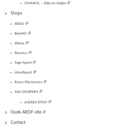
ON4AOL – ditje en datjes
Shops
All4O
Best4O
Idema
Byonics
Sign-Sport
olandsport
Emco Electronics
Site OK2BWN
prijslijst 2016!
Oude ARDF-site
Contact