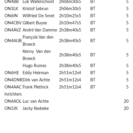
ON4BB
Luk Waterschoot
2h06m30s
5
BT
5
ON3LK
Kristof Lebrun
2h06m30s
5
BT
5
ON6IN
Wilfried De Smet
2h10m25s
5
BT
5
ON4CBV
Gilbert Buyse
2h10m47s
5
BT
5
ON4AVZ
André Van Damme
2h38m40s
5
BT
5
François Van den
ON4AUB
2h38m40s
5
BT
5
Broeck
Kenny Van den
2h38m40s
5
BT
5
Broeck
Hugo Rumes
2h38m40s
5
BT
5
ON6HE
Eddy Heirman
2h51m12s
4
BT
5
ON4DNR
Dirk van Achte
2h51m12s
4
BT
5
ON4AAC
Frank Pletinck
2h51m12s
4
BT
5
Inrichters
ON4AOL
Luc van Achte
20
ON3JK
Jacky Kesbeke
20