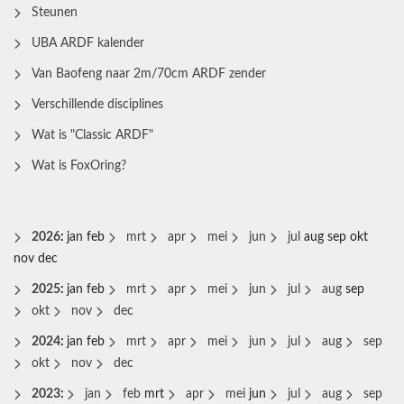
Steunen
UBA ARDF kalender
Van Baofeng naar 2m/70cm ARDF zender
Verschillende disciplines
Wat is "Classic ARDF"
Wat is FoxOring?
2026
:
jan
feb
mrt
apr
mei
jun
jul
aug
sep
okt
nov
dec
2025
:
jan
feb
mrt
apr
mei
jun
jul
aug
sep
okt
nov
dec
2024
:
jan
feb
mrt
apr
mei
jun
jul
aug
sep
okt
nov
dec
2023
:
jan
feb
mrt
apr
mei
jun
jul
aug
sep