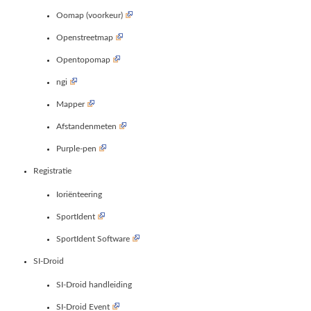
Oomap (voorkeur)
Openstreetmap
Opentopomap
ngi
Mapper
Afstandenmeten
Purple-pen
Registratie
Ioriënteering
SportIdent
SportIdent Software
SI-Droid
SI-Droid handleiding
SI-Droid Event