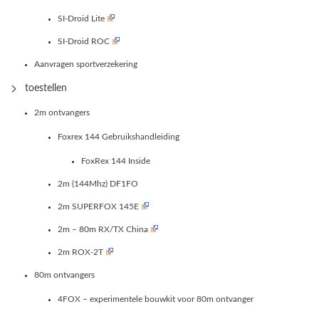
SI-Droid Lite
SI-Droid ROC
Aanvragen sportverzekering
toestellen
2m ontvangers
Foxrex 144 Gebruikshandleiding
FoxRex 144 Inside
2m (144Mhz) DF1FO
2m SUPERFOX 145E
2m – 80m RX/TX China
2m ROX-2T
80m ontvangers
4FOX – experimentele bouwkit voor 80m ontvanger