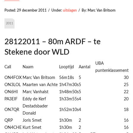
Posted:
29 december 2011
/
Under:
uitslagen
/
By:
Marc Van Britsom
2011
28122011 – 80m ARDF – te
Stekene door WLD
UBA
Call
Naam
Looptijd
Aantal
puntenklassement
ON4FOX
Marc Van Britsom
56m18s
5
30
ON3LOL
Maarten van Achte
1h47m30s
5
25
ON6HI
Marc Vanhalst
1h48m50s
5
22
PA3EIF
Eddy de Kerf
1h33m55s
4
20
Destadsbader
ON7QR
1h52m10s
4
18
Donald
QRP
Joris Smet
1h30m
2
16
ON4CHE
Kurt Smet
1h30m
2
16