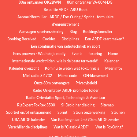
80m ontvanger OK2BWN
80m ontvanger VA-80M-DG
8e editie ARDF IARU Book
Aanmeldformulier - ARDF / Fox-O-ring / Sprint - formulaire
d'enregistrement
Aanvragen sportverzekering
Blog
Boekingsformulier
Booking Received
Cookies
Disciplines
Een ARDF kaart maken?
Een combinatie van radiotechniek en sport
Eens proeven - Wat heb je nodig
Events
foxoring
Home
Internationale wedstrijden, wie is de beste ter wereld!
Kalender
Kalender overzicht
Kom nu te weten wat FoxOring is
Meer info?
Mini radio SI4732
Morse code
ON-klassement
Onze 80m ontvangers
Privacybeleid
Radio Oriëntatie/ ARDF promotie folder
Radio‑Oriëntatie: Sport, Technologie & Avontuur
RigExpert FoxRex 3500
SI-Droid handleiding
Sitemap
Sportief en/of ontspannend
Sprint
Steun onze werking
Steunen
UBA ARDF kalender
Van Baofeng naar 2m/70cm ARDF zender
Verschillende disciplines
Wat is "Classic ARDF"
Wat is FoxOring?