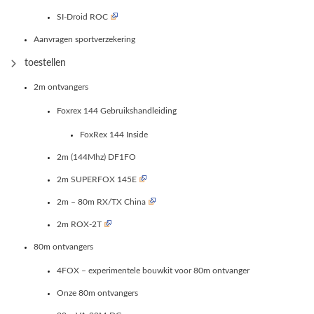
SI-Droid ROC
Aanvragen sportverzekering
toestellen
2m ontvangers
Foxrex 144 Gebruikshandleiding
FoxRex 144 Inside
2m (144Mhz) DF1FO
2m SUPERFOX 145E
2m – 80m RX/TX China
2m ROX-2T
80m ontvangers
4FOX – experimentele bouwkit voor 80m ontvanger
Onze 80m ontvangers