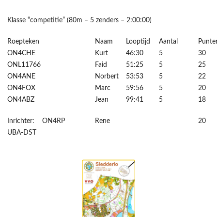
Klasse “competitie” (80m – 5 zenders – 2:00:00)
Roepteken
Naam
Looptijd
Aantal
Punte
ON4CHE
Kurt
46:30
5
30
ONL11766
Faid
51:25
5
25
ON4ANE
Norbert
53:53
5
22
ON4FOX
Marc
59:56
5
20
ON4ABZ
Jean
99:41
5
18
Inrichter: ON4RP
Rene
20
UBA-DST