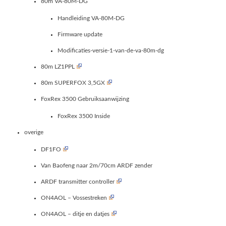
80m VA-80M-DG
Handleiding VA-80M-DG
Firmware update
Modificaties-versie-1-van-de-va-80m-dg
80m LZ1PPL
80m SUPERFOX 3,5GX
FoxRex 3500 Gebruiksaanwijzing
FoxRex 3500 Inside
overige
DF1FO
Van Baofeng naar 2m/70cm ARDF zender
ARDF transmitter controller
ON4AOL – Vossestreken
ON4AOL – ditje en datjes