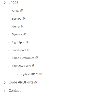
Shops
All4O
Best4O
Idema
Byonics
Sign-Sport
olandsport
Emco Electronics
Site OK2BWN
prijslijst 2016!
Oude ARDF-site
Contact