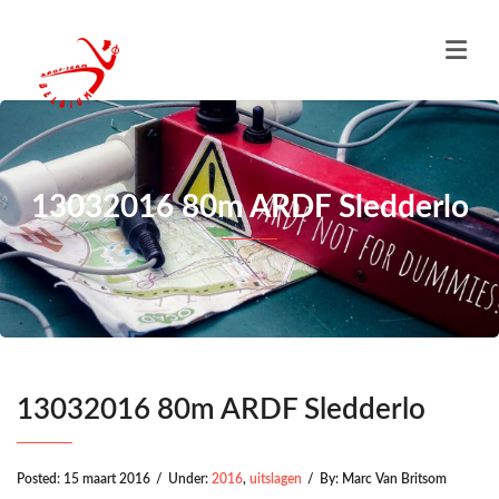
13032016 80m ARDF Sledderlo
13032016 80m ARDF Sledderlo
Posted:
15 maart 2016
/
Under:
2016
,
uitslagen
/
By:
Marc Van Britsom