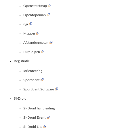
Openstreetmap
Opentopomap
ngi
Mapper
Afstandenmeten
Purple-pen
Registratie
Ioriënteering
SportIdent
SportIdent Software
SI-Droid
SI-Droid handleiding
SI-Droid Event
SI-Droid Lite