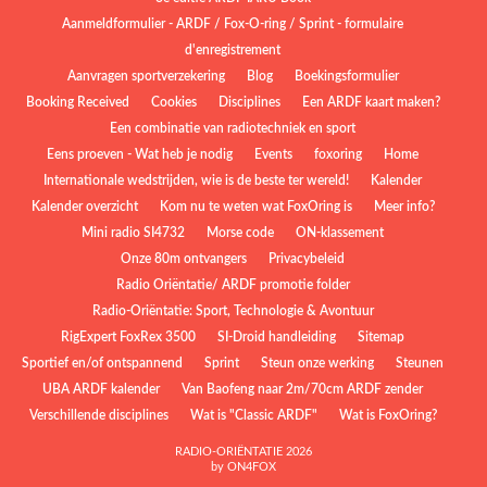
Aanmeldformulier - ARDF / Fox-O-ring / Sprint - formulaire
d'enregistrement
Aanvragen sportverzekering
Blog
Boekingsformulier
Booking Received
Cookies
Disciplines
Een ARDF kaart maken?
Een combinatie van radiotechniek en sport
Eens proeven - Wat heb je nodig
Events
foxoring
Home
Internationale wedstrijden, wie is de beste ter wereld!
Kalender
Kalender overzicht
Kom nu te weten wat FoxOring is
Meer info?
Mini radio SI4732
Morse code
ON-klassement
Onze 80m ontvangers
Privacybeleid
Radio Oriëntatie/ ARDF promotie folder
Radio‑Oriëntatie: Sport, Technologie & Avontuur
RigExpert FoxRex 3500
SI-Droid handleiding
Sitemap
Sportief en/of ontspannend
Sprint
Steun onze werking
Steunen
UBA ARDF kalender
Van Baofeng naar 2m/70cm ARDF zender
Verschillende disciplines
Wat is "Classic ARDF"
Wat is FoxOring?
RADIO-ORIËNTATIE 2026
by ON4FOX