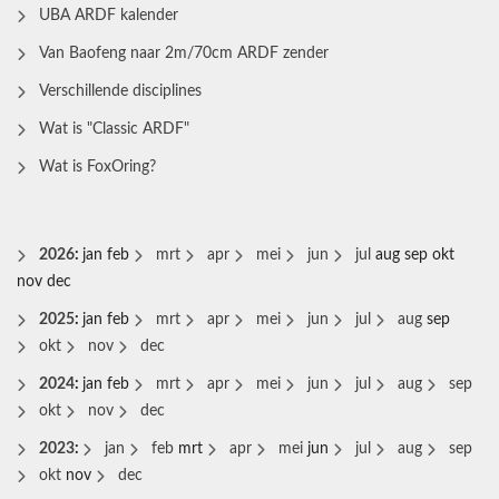
UBA ARDF kalender
Van Baofeng naar 2m/70cm ARDF zender
Verschillende disciplines
Wat is "Classic ARDF"
Wat is FoxOring?
2026
:
jan
feb
mrt
apr
mei
jun
jul
aug
sep
okt
nov
dec
2025
:
jan
feb
mrt
apr
mei
jun
jul
aug
sep
okt
nov
dec
2024
:
jan
feb
mrt
apr
mei
jun
jul
aug
sep
okt
nov
dec
2023
:
jan
feb
mrt
apr
mei
jun
jul
aug
sep
okt
nov
dec