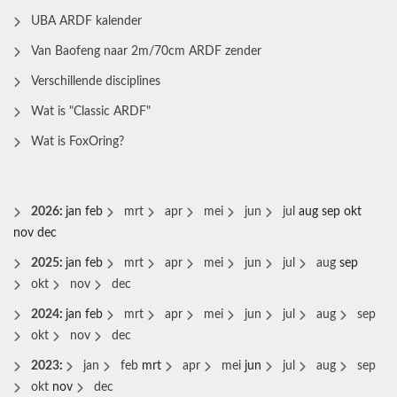
UBA ARDF kalender
Van Baofeng naar 2m/70cm ARDF zender
Verschillende disciplines
Wat is "Classic ARDF"
Wat is FoxOring?
2026
:
jan
feb
mrt
apr
mei
jun
jul
aug
sep
okt
nov
dec
2025
:
jan
feb
mrt
apr
mei
jun
jul
aug
sep
okt
nov
dec
2024
:
jan
feb
mrt
apr
mei
jun
jul
aug
sep
okt
nov
dec
2023
:
jan
feb
mrt
apr
mei
jun
jul
aug
sep
okt
nov
dec