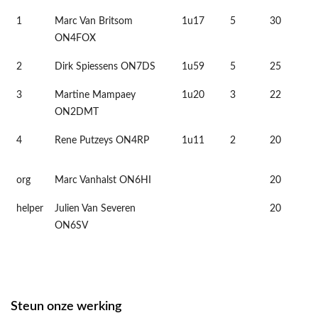
1
Marc Van Britsom
1u17
5
30
ON4FOX
2
Dirk Spiessens ON7DS
1u59
5
25
3
Martine Mampaey
1u20
3
22
ON2DMT
4
Rene Putzeys ON4RP
1u11
2
20
org
Marc Vanhalst ON6HI
20
helper
Julien Van Severen
20
ON6SV
Steun onze werking