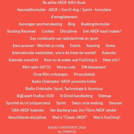
8e editie ARDF IARU Book
Aanmeldformulier - ARDF / Fox-O-ring / Sprint - formulaire
d'enregistrement
Aanvragen sportverzekering
Blog
Boekingsformulier
Booking Received
Cookies
Disciplines
Een ARDF kaart maken?
Een combinatie van radiotechniek en sport
Eens proeven - Wat heb je nodig
Events
foxoring
Home
Internationale wedstrijden, wie is de beste ter wereld!
Kalender
Kalender overzicht
Kom nu te weten wat FoxOring is
Meer info?
Mini radio SI4732
Morse code
ON-klassement
Onze 80m ontvangers
Privacybeleid
Radio Oriëntatie/ ARDF promotie folder
Radio‑Oriëntatie: Sport, Technologie & Avontuur
RigExpert FoxRex 3500
SI-Droid handleiding
Sitemap
Sportief en/of ontspannend
Sprint
Steun onze werking
Steunen
UBA ARDF kalender
Van Baofeng naar 2m/70cm ARDF zender
Verschillende disciplines
Wat is "Classic ARDF"
Wat is FoxOring?
RADIO-ORIËNTATIE 2026
by ON4FOX