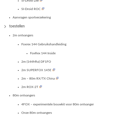
SI-Droid Lite
SI-Droid ROC
Aanvragen sportverzekering
toestellen
2m ontvangers
Foxrex 144 Gebruikshandleiding
FoxRex 144 Inside
2m (144Mhz) DF1FO
2m SUPERFOX 145E
2m – 80m RX/TX China
2m ROX-2T
80m ontvangers
4FOX – experimentele bouwkit voor 80m ontvanger
Onze 80m ontvangers