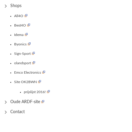
Shops
All4O
Best4O
Idema
Byonics
Sign-Sport
olandsport
Emco Electronics
Site OK2BWN
prijslijst 2016!
Oude ARDF-site
Contact