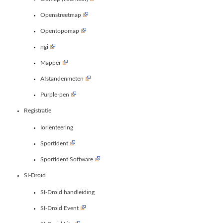
Openstreetmap
Opentopomap
ngi
Mapper
Afstandenmeten
Purple-pen
Registratie
Ioriënteering
SportIdent
SportIdent Software
SI-Droid
SI-Droid handleiding
SI-Droid Event