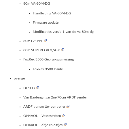
80m VA-80M-DG
Handleiding VA-80M-DG
Firmware update
Modificaties-versie-1-van-de-va-80m-dg
80m LZ1PPL
80m SUPERFOX 3,5GX
FoxRex 3500 Gebruiksaanwijzing
FoxRex 3500 Inside
overige
DF1FO
Van Baofeng naar 2m/70cm ARDF zender
ARDF transmitter controller
ON4AOL – Vossestreken
ON4AOL – ditje en datjes