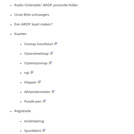
Radio Oriëntatie/ ARDF promotie folder
Onze 80m ontvangers
Een ARDF kaart maken?
Kaarten
Oomap (voorkeur)
Openstreetmap
Opentopomap
ngi
Mapper
Afstandenmeten
Purple-pen
Registratie
Ioriënteering
SportIdent