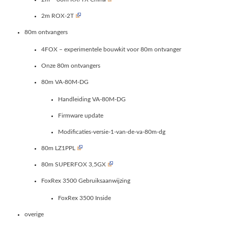
2m ROX-2T
80m ontvangers
4FOX – experimentele bouwkit voor 80m ontvanger
Onze 80m ontvangers
80m VA-80M-DG
Handleiding VA-80M-DG
Firmware update
Modificaties-versie-1-van-de-va-80m-dg
80m LZ1PPL
80m SUPERFOX 3,5GX
FoxRex 3500 Gebruiksaanwijzing
FoxRex 3500 Inside
overige