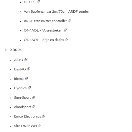
DF1FO
Van Baofeng naar 2m/70cm ARDF zender
ARDF transmitter controller
ON4AOL – Vossestreken
ON4AOL – ditje en datjes
Shops
All4O
Best4O
Idema
Byonics
Sign-Sport
olandsport
Emco Electronics
Site OK2BWN