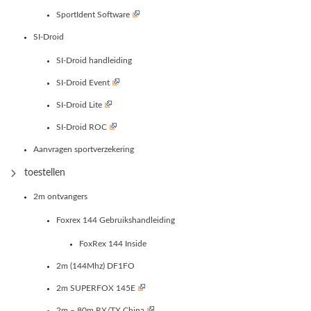
SportIdent Software
SI-Droid
SI-Droid handleiding
SI-Droid Event
SI-Droid Lite
SI-Droid ROC
Aanvragen sportverzekering
toestellen
2m ontvangers
Foxrex 144 Gebruikshandleiding
FoxRex 144 Inside
2m (144Mhz) DF1FO
2m SUPERFOX 145E
2m – 80m RX/TX China