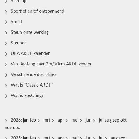
Sitemap
Sportief en/of ontspannend
Sprint
Steun onze werking
Steunen
UBA ARDF kalender
Van Baofeng naar 2m/70cm ARDF zender
Verschillende disciplines
Wat is "Classic ARDF"
Wat is FoxOring?
2026
:
jan
feb
mrt
apr
mei
jun
jul
aug
sep
okt
nov
dec
2025
:
jan
feb
mrt
apr
mei
jun
jul
aug
sep