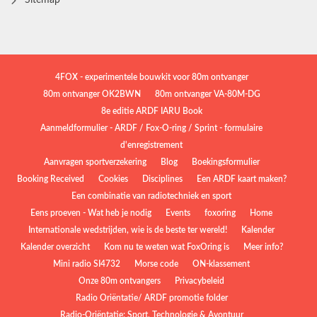
Sitemap
4FOX - experimentele bouwkit voor 80m ontvanger
80m ontvanger OK2BWN
80m ontvanger VA-80M-DG
8e editie ARDF IARU Book
Aanmeldformulier - ARDF / Fox-O-ring / Sprint - formulaire
d'enregistrement
Aanvragen sportverzekering
Blog
Boekingsformulier
Booking Received
Cookies
Disciplines
Een ARDF kaart maken?
Een combinatie van radiotechniek en sport
Eens proeven - Wat heb je nodig
Events
foxoring
Home
Internationale wedstrijden, wie is de beste ter wereld!
Kalender
Kalender overzicht
Kom nu te weten wat FoxOring is
Meer info?
Mini radio SI4732
Morse code
ON-klassement
Onze 80m ontvangers
Privacybeleid
Radio Oriëntatie/ ARDF promotie folder
Radio‑Oriëntatie: Sport, Technologie & Avontuur