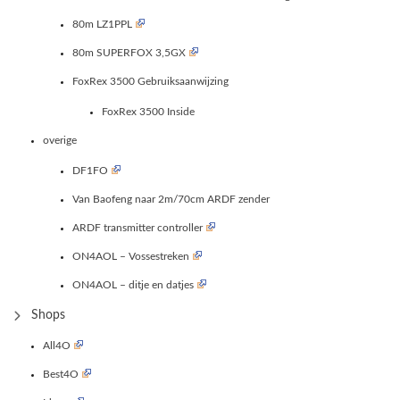
80m LZ1PPL
80m SUPERFOX 3,5GX
FoxRex 3500 Gebruiksaanwijzing
FoxRex 3500 Inside
overige
DF1FO
Van Baofeng naar 2m/70cm ARDF zender
ARDF transmitter controller
ON4AOL – Vossestreken
ON4AOL – ditje en datjes
Shops
All4O
Best4O