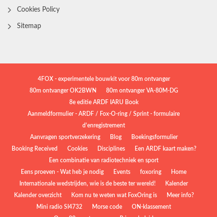
Cookies Policy
Sitemap
4FOX - experimentele bouwkit voor 80m ontvanger
80m ontvanger OK2BWN
80m ontvanger VA-80M-DG
8e editie ARDF IARU Book
Aanmeldformulier - ARDF / Fox-O-ring / Sprint - formulaire
d'enregistrement
Aanvragen sportverzekering
Blog
Boekingsformulier
Booking Received
Cookies
Disciplines
Een ARDF kaart maken?
Een combinatie van radiotechniek en sport
Eens proeven - Wat heb je nodig
Events
foxoring
Home
Internationale wedstrijden, wie is de beste ter wereld!
Kalender
Kalender overzicht
Kom nu te weten wat FoxOring is
Meer info?
Mini radio SI4732
Morse code
ON-klassement