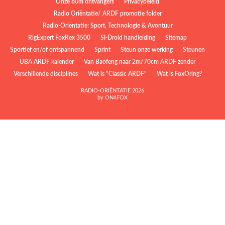
Onze 80m ontvangers
Privacybeleid
Radio Oriëntatie/ ARDF promotie folder
Radio‑Oriëntatie: Sport, Technologie & Avontuur
RigExpert FoxRex 3500
SI-Droid handleiding
Sitemap
Sportief en/of ontspannend
Sprint
Steun onze werking
Steunen
UBA ARDF kalender
Van Baofeng naar 2m/70cm ARDF zender
Verschillende disciplines
Wat is "Classic ARDF"
Wat is FoxOring?
RADIO-ORIËNTATIE 2026
by ON4FOX