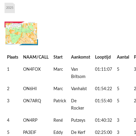
2025
Plaats
NAAM/CALL
Start
Aankomst
Looptijd
Aantal
1
ON4FOX
Marc
Van
01:11:07
5
Britsom
2
ON6HI
Marc
Vanhalst
01:54:22
5
3
ON7ARQ
Patrick
De
01:55:40
5
Rocker
4
ON4RP
René
Putzeys
01:40:32
3
5
PA3EIF
Eddy
De Kerf
02:25:00
3