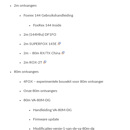
2m ontvangers
Foxrex 144 Gebruikshandleiding
FoxRex 144 Inside
2m (144Mhz) DF1FO
2m SUPERFOX 145E
2m – 80m RX/TX China
2m ROX-2T
80m ontvangers
4FOX – experimentele bouwkit voor 80m ontvanger
Onze 80m ontvangers
80m VA-80M-DG
Handleiding VA-80M-DG
Firmware update
Modificaties-versie-1-van-de-va-80m-dg