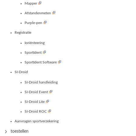
Mapper
Afstandenmeten
Purple-pen
Registratie
Ioriënteering
SportIdent
SportIdent Software
SI-Droid
SI-Droid handleiding
SI-Droid Event
SI-Droid Lite
SI-Droid ROC
Aanvragen sportverzekering
toestellen