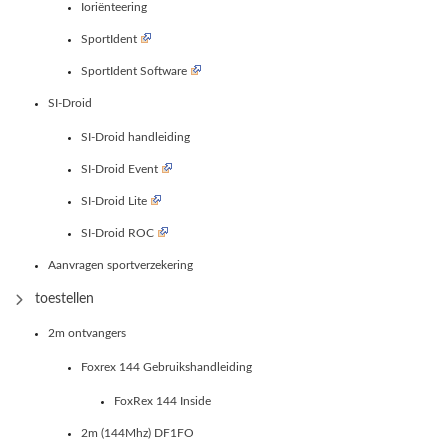
Ioriënteering
SportIdent
SportIdent Software
SI-Droid
SI-Droid handleiding
SI-Droid Event
SI-Droid Lite
SI-Droid ROC
Aanvragen sportverzekering
toestellen
2m ontvangers
Foxrex 144 Gebruikshandleiding
FoxRex 144 Inside
2m (144Mhz) DF1FO