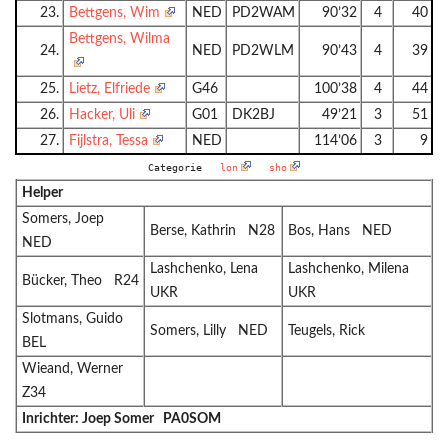
23.
Bettgens, Wim
NED
PD2WAM
90’32
4
40
Bettgens, Wilma
24.
NED
PD2WLM
90’43
4
39
25.
Lietz, Elfriede
G46
100’38
4
44
26.
Hacker, Uli
G01
DK2BJ
49’21
3
51
27.
Fijlstra, Tessa
NED
114’06
3
9
Categorie
lon
sho
Helper
Somers, Joep
Berse, Kathrin N28
Bos, Hans NED
NED
Lashchenko, Lena
Lashchenko, Milena
Bücker, Theo R24
UKR
UKR
Slotmans, Guido
Somers, Lilly NED
Teugels, Rick
BEL
Wieand, Werner
Z34
Inrichter: Joep Somer PA0SOM