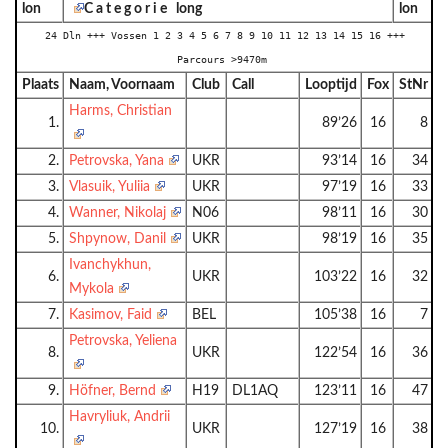
lon
C a t e g o r i e long
lon
24 Dln +++ Vossen 1 2 3 4 5 6 7 8 9 10 11 12 13 14 15 16 +++
Parcours >9470m
Plaats
Naam, Voornaam
Club
Call
Looptijd
Fox
StNr
Harms, Christian
1.
89’26
16
8
2.
Petrovska, Yana
UKR
93’14
16
34
3.
Vlasuik, Yuliia
UKR
97’19
16
33
4.
Wanner, Nikolaj
N06
98’11
16
30
5.
Shpynow, Danil
UKR
98’19
16
35
Ivanchykhun,
6.
UKR
103’22
16
32
Mykola
7.
Kasimov, Faid
BEL
105’38
16
7
Petrovska, Yeliena
8.
UKR
122’54
16
36
9.
Höfner, Bernd
H19
DL1AQ
123’11
16
47
Havryliuk, Andrii
10.
UKR
127’19
16
38