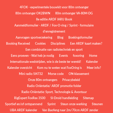
4FOX - experimentele bouwkit voor 80m ontvanger
80m ontvanger OK2BWN
80m ontvanger VA-80M-DG
8e editie ARDF IARU Book
Aanmeldformulier - ARDF / Fox-O-ring / Sprint - formulaire
d'enregistrement
Aanvragen sportverzekering
Blog
Boekingsformulier
Booking Received
Cookies
Disciplines
Een ARDF kaart maken?
Een combinatie van radiotechniek en sport
Eens proeven - Wat heb je nodig
Events
foxoring
Home
Internationale wedstrijden, wie is de beste ter wereld!
Kalender
Kalender overzicht
Kom nu te weten wat FoxOring is
Meer info?
Mini radio SI4732
Morse code
ON-klassement
Onze 80m ontvangers
Privacybeleid
Radio Oriëntatie/ ARDF promotie folder
Radio‑Oriëntatie: Sport, Technologie & Avontuur
RigExpert FoxRex 3500
SI-Droid handleiding
Sitemap
Sportief en/of ontspannend
Sprint
Steun onze werking
Steunen
UBA ARDF kalender
Van Baofeng naar 2m/70cm ARDF zender