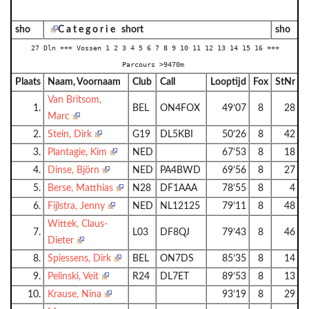
sho
C a t e g o r i e short
sho
27 Dln +++ Vossen 1 2 3 4 5 6 7 8 9 10 11 12 13 14 15 16 +++
Parcours >9470m
Plaats
Naam, Voornaam
Club
Call
Looptijd
Fox
StNr
Van Britsom,
1.
BEL
ON4FOX
49’07
8
28
Marc
2.
Stein, Dirk
G19
DL5KBI
50’26
8
42
3.
Plantagie, Kim
NED
67’53
8
18
4.
Dinse, Björn
NED
PA4BWD
69’56
8
27
5.
Berse, Matthias
N28
DF1AAA
78’55
8
4
6.
Fijlstra, Jenny
NED
NL12125
79’11
8
48
Wittek, Claus-
7.
L03
DF8QJ
79’43
8
46
Dieter
8.
Spiessens, Dirk
BEL
ON7DS
85’35
8
14
9.
Pelinski, Veit
R24
DL7ET
89’53
8
13
10.
Krause, Nina
93’19
8
29