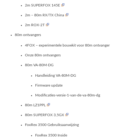
2m SUPERFOX 145E
2m – 80m RX/TX China
2m ROX-2T
80m ontvangers
4FOX – experimentele bouwkit voor 80m ontvanger
Onze 80m ontvangers
80m VA-80M-DG
Handleiding VA-80M-DG
Firmware update
Modificaties-versie-1-van-de-va-80m-dg
80m LZ1PPL
80m SUPERFOX 3,5GX
FoxRex 3500 Gebruiksaanwijzing
FoxRex 3500 Inside