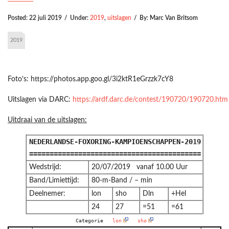
Posted:
22 juli 2019
/
Under:
2019
,
uitslagen
/
By:
Marc Van Britsom
2019
Foto’s: https://photos.app.goo.gl/3i2ktR1eGrzzk7cY8
Uitslagen via DARC:
https://ardf.darc.de/contest/190720/190720.htm
Uitdraai van de uitslagen:
NEDERLANDSE-FOXORING-KAMPIOENSCHAPPEN-2019
==========================================
Wedstrijd:
20/07/2019 vanaf 10.00 Uur
Band/Limiettijd:
80-m-Band / – min
Deelnemer:
lon
sho
Dln
+Hel
24
27
=51
=61
Categorie
lon
sho