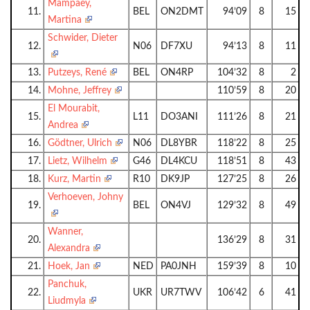
Mampaey,
11.
BEL
ON2DMT
94’09
8
15
Martina
Schwider, Dieter
12.
N06
DF7XU
94’13
8
11
13.
Putzeys, René
BEL
ON4RP
104’32
8
2
14.
Mohne, Jeffrey
110’59
8
20
El Mourabit,
15.
L11
DO3ANI
111’26
8
21
Andrea
16.
Gödtner, Ulrich
N06
DL8YBR
118’22
8
25
17.
Lietz, Wilhelm
G46
DL4KCU
118’51
8
43
18.
Kurz, Martin
R10
DK9JP
127’25
8
26
Verhoeven, Johny
19.
BEL
ON4VJ
129’32
8
49
Wanner,
20.
136’29
8
31
Alexandra
21.
Hoek, Jan
NED
PA0JNH
159’39
8
10
Panchuk,
22.
UKR
UR7TWV
106’42
6
41
Liudmyla