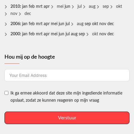
2010
:
jan
feb
mrt
apr
mei
jun
jul
aug
sep
okt
nov
dec
2006
:
jan
feb
mrt
apr
mei
jun
jul
aug
sep
okt
nov
dec
2000
:
jan
feb
mrt
apr
mei
jun
jul
aug
sep
okt
nov
dec
Hou mij op de hoogte
Ik ga ermee akkoord dat deze site mijn ingediende informatie
opslaat, zodat ze kunnen reageren op mijn vraag
Verstuur