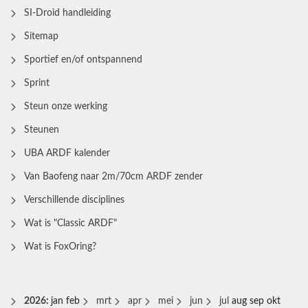
SI-Droid handleiding
Sitemap
Sportief en/of ontspannend
Sprint
Steun onze werking
Steunen
UBA ARDF kalender
Van Baofeng naar 2m/70cm ARDF zender
Verschillende disciplines
Wat is "Classic ARDF"
Wat is FoxOring?
2026
:
jan
feb
mrt
apr
mei
jun
jul
aug
sep
okt