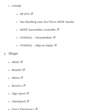
overige
DF1FO
Van Baofeng naar 2m/70cm ARDF zender
ARDF transmitter controller
ON4AOL – Vossestreken
ON4AOL – ditje en datjes
Shops
All4O
Best4O
Idema
Byonics
Sign-Sport
olandsport
Emco Electronics