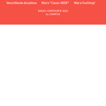
Verschillende disciplines
Wat is "Classic ARDF"
Wat is FoxOring?
RADIO-ORIËNTATIE 2026
by ON4FOX