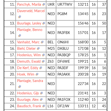
11.
Panchyk, Mariia
UKR
UR7TWV
132’11
16
37
Daverveld, Marcel
12.
NED
PG8M
134’45
16
23
13.
Buurlage, Lesley
NED
156’46
16
50
Plantagie, Benno
14.
NED
PA3FBX
157’01
16
17
15.
Vanhalst, Marc
BEL
ON6HI
168’00
16
5
16.
Biehl, Dieter
M25
DK8LU
171’08
16
12
17.
Hodenius, Wim
NED
PA3BQP
178’25
16
1
18.
Demuth, Ewald
Z63
DF6WE
199’21
16
6
19.
De Kerf, Eddy
NED
PA3EIF
199’39
16
16
20.
Hoek, Wim
NED
PA3AKK
200’28
16
19
Plantagie, Sandra
21.
NED
227’34
16
22
22.
Hodenius, Gijs
NED
231’41
16
3
23.
Buurlage, Alex
NED
PA1FOX
112’40
15
24
24.
Baudisch, Frank
L16
DF2JW
133’11
12
45