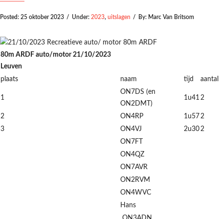
Posted:
25 oktober 2023
/
Under:
2023
,
uitslagen
/
By:
Marc Van Britsom
80m ARDF auto/motor 21/10/2023
Leuven
plaats
naam
tijd
aantal
ON7DS (en
1
1u41
2
ON2DMT)
2
ON4RP
1u57
2
3
ON4VJ
2u30
2
ON7FT
ON4QZ
ON7AVR
ON2RVM
ON4WVC
Hans
ON3ADN