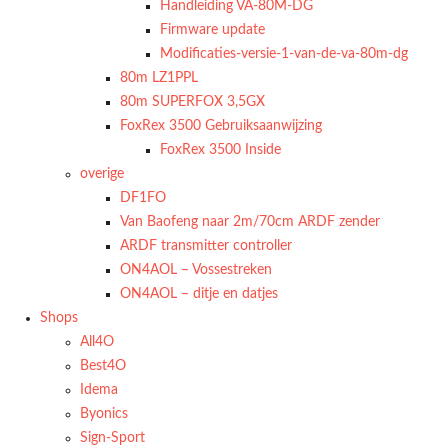
Handleiding VA-80M-DG
Firmware update
Modificaties-versie-1-van-de-va-80m-dg
80m LZ1PPL
80m SUPERFOX 3,5GX
FoxRex 3500 Gebruiksaanwijzing
FoxRex 3500 Inside
overige
DF1FO
Van Baofeng naar 2m/70cm ARDF zender
ARDF transmitter controller
ON4AOL – Vossestreken
ON4AOL – ditje en datjes
Shops
All4O
Best4O
Idema
Byonics
Sign-Sport