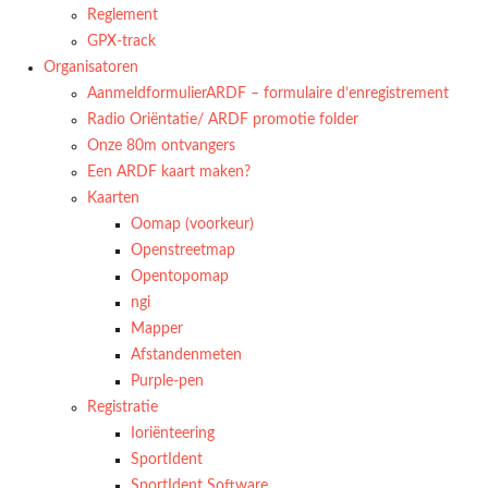
Reglement
GPX-track
Organisatoren
AanmeldformulierARDF – formulaire d’enregistrement
Radio Oriëntatie/ ARDF promotie folder
Onze 80m ontvangers
Een ARDF kaart maken?
Kaarten
Oomap (voorkeur)
Openstreetmap
Opentopomap
ngi
Mapper
Afstandenmeten
Purple-pen
Registratie
Ioriënteering
SportIdent
SportIdent Software