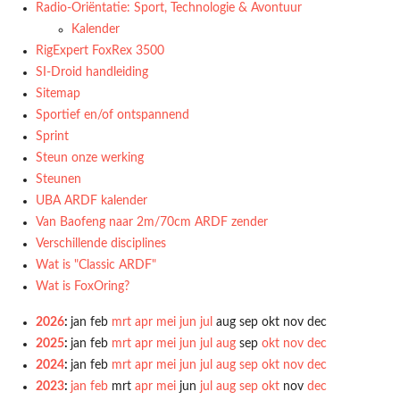
Radio‑Oriëntatie: Sport, Technologie & Avontuur
Kalender
RigExpert FoxRex 3500
SI-Droid handleiding
Sitemap
Sportief en/of ontspannend
Sprint
Steun onze werking
Steunen
UBA ARDF kalender
Van Baofeng naar 2m/70cm ARDF zender
Verschillende disciplines
Wat is "Classic ARDF"
Wat is FoxOring?
2026
:
jan
feb
mrt
apr
mei
jun
jul
aug
sep
okt
nov
dec
2025
:
jan
feb
mrt
apr
mei
jun
jul
aug
sep
okt
nov
dec
2024
:
jan
feb
mrt
apr
mei
jun
jul
aug
sep
okt
nov
dec
2023
:
jan
feb
mrt
apr
mei
jun
jul
aug
sep
okt
nov
dec