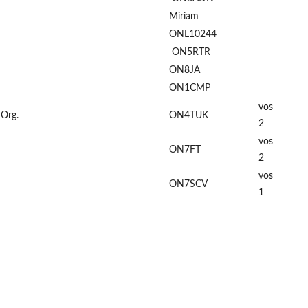
Miriam
ONL10244
ON5RTR
ON8JA
ON1CMP
vos
Org.
ON4TUK
2
vos
ON7FT
2
vos
ON7SCV
1