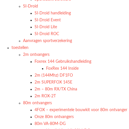
SI-Droid
SI-Droid handleiding
SI-Droid Event
SI-Droid Lite
SI-Droid ROC
Aanvragen sportverzekering
toestellen
2m ontvangers
Foxrex 144 Gebruikshandleiding
FoxRex 144 Inside
2m (144Mhz) DF1FO
2m SUPERFOX 145E
2m – 80m RX/TX China
2m ROX-2T
80m ontvangers
4FOX – experimentele bouwkit voor 80m ontvanger
Onze 80m ontvangers
80m VA-80M-DG