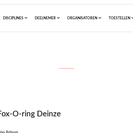
DISCIPLINES
DEELNEMER
ORGANISATOREN
TOESTELLEN
0/2017 80m Haloween Fox-O-ring D
ox-O-ring Deinze
Van Britsom