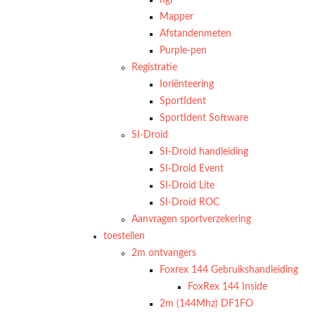
ngi
Mapper
Afstandenmeten
Purple-pen
Registratie
Ioriënteering
SportIdent
SportIdent Software
SI-Droid
SI-Droid handleiding
SI-Droid Event
SI-Droid Lite
SI-Droid ROC
Aanvragen sportverzekering
toestellen
2m ontvangers
Foxrex 144 Gebruikshandleiding
FoxRex 144 Inside
2m (144Mhz) DF1FO