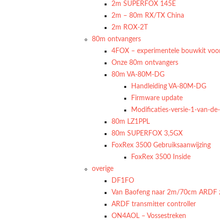
2m SUPERFOX 145E
2m – 80m RX/TX China
2m ROX-2T
80m ontvangers
4FOX – experimentele bouwkit voo
Onze 80m ontvangers
80m VA-80M-DG
Handleiding VA-80M-DG
Firmware update
Modificaties-versie-1-van-d
80m LZ1PPL
80m SUPERFOX 3,5GX
FoxRex 3500 Gebruiksaanwijzing
FoxRex 3500 Inside
overige
DF1FO
Van Baofeng naar 2m/70cm ARDF 
ARDF transmitter controller
ON4AOL – Vossestreken