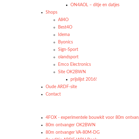
ON4AOL – ditje en datjes
Shops
All4O
Best4O
Idema
Byonics
Sign-Sport
olandsport
Emco Electronics
Site OK2BWN
prijslijst 2016!
Oude ARDF-site
Contact
4FOX - experimentele bouwkit voor 80m ontvan
80m ontvanger OK2BWN
80m ontvanger VA-80M-DG