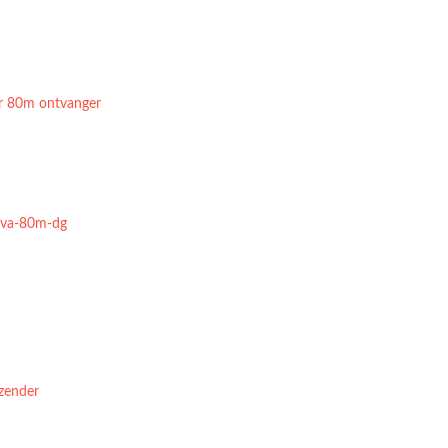
r 80m ontvanger
e-va-80m-dg
zender