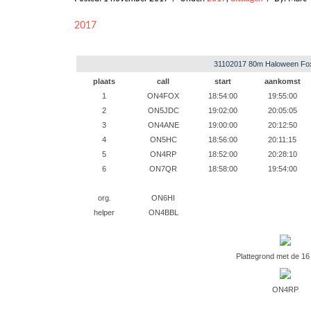
2017
31102017 80m Haloween Fox
plaats
call
start
aankomst
1
ON4FOX
18:54:00
19:55:00
2
ON5JDC
19:02:00
20:05:05
3
ON4ANE
19:00:00
20:12:50
4
ON5HC
18:56:00
20:11:15
5
ON4RP
18:52:00
20:28:10
6
ON7QR
18:58:00
19:54:00
org.
ON6HI
helper
ON4BBL
Plattegrond met de 16
ON4RP