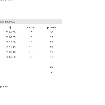
oring Deinze
tijd
aantal
punten
01:01:00
16
30
01:03:05
16
25
01:12:50
16
22
01:15:15
16
20
01:36:10
16
18
00:56:00
3
16
20
9
 posten