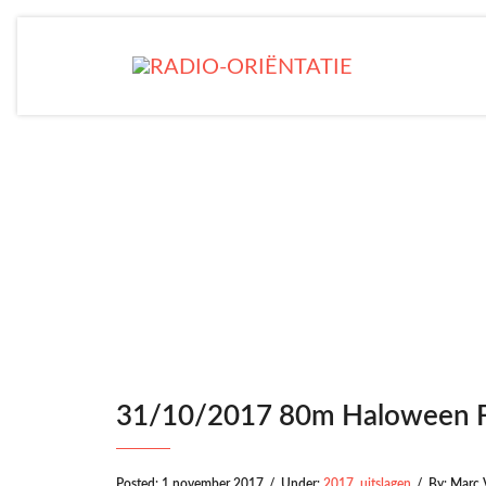
31/1
31/10/2017 80m Haloween F
Posted:
1 november 2017
/
Under:
2017
,
uitslagen
/
By:
Marc 