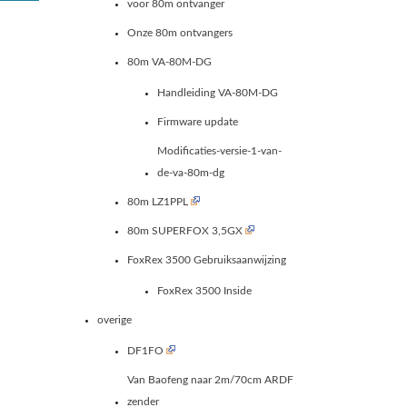
voor 80m ontvanger
Onze 80m ontvangers
80m VA-80M-DG
Handleiding VA-80M-DG
Firmware update
Modificaties-versie-1-van-
de-va-80m-dg
80m LZ1PPL
80m SUPERFOX 3,5GX
FoxRex 3500 Gebruiksaanwijzing
FoxRex 3500 Inside
overige
DF1FO
Van Baofeng naar 2m/70cm ARDF
zender