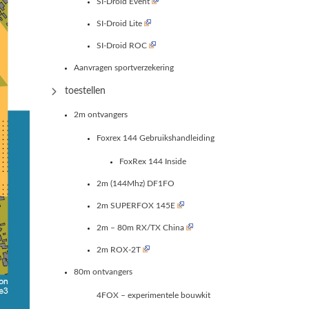
SI-Droid Event
SI-Droid Lite
SI-Droid ROC
Aanvragen sportverzekering
toestellen
2m ontvangers
Foxrex 144 Gebruikshandleiding
FoxRex 144 Inside
2m (144Mhz) DF1FO
2m SUPERFOX 145E
2m – 80m RX/TX China
2m ROX-2T
80m ontvangers
4FOX – experimentele bouwkit