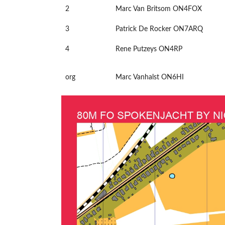
2
Marc Van Britsom ON4FOX
3
Patrick De Rocker ON7ARQ
4
Rene Putzeys ON4RP
org
Marc Vanhalst ON6HI