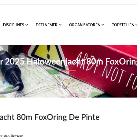
DISCIPLINES
DEELNEMER
ORGANISATOREN
TOESTELLEN
r 2025 Haloweenjacht 80m FoxOrin
acht 80m FoxOring De Pinte
c Van Britsom