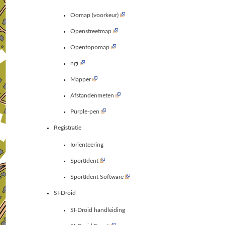
Oomap (voorkeur)
Openstreetmap
Opentopomap
ngi
Mapper
Afstandenmeten
Purple-pen
Registratie
Ioriënteering
SportIdent
SportIdent Software
SI-Droid
SI-Droid handleiding