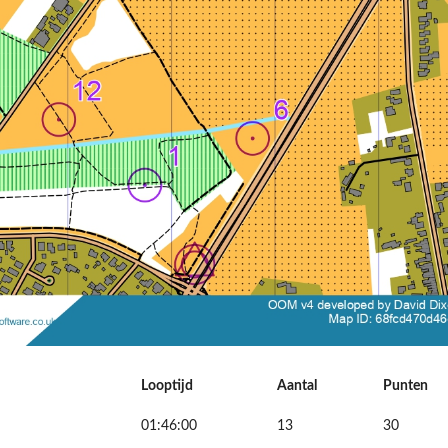
Looptijd
Aantal
Punten
01:46:00
13
30