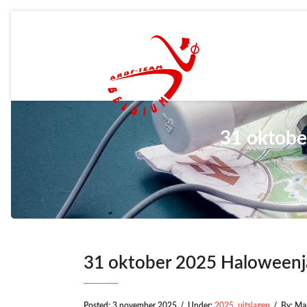
31 oktobe
31 oktober 2025 Haloweenj
Posted:
3 november 2025
/
Under:
2025
,
uitslagen
/
By:
Mar